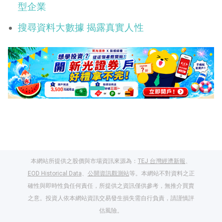
型企業
搜尋資料大數據 揭露真實人性
本網站所提供之股價與市場資訊來源為：
TEJ 台灣經濟新報
、
EOD Historical Data
、
公開資訊觀測站
等。本網站不對資料之正
確性與即時性負任何責任，所提供之資訊僅供參考，無推介買賣
之意。投資人依本網站資訊交易發生損失需自行負責，請謹慎評
閱讀文章，天天賺
估風險。
獎勵