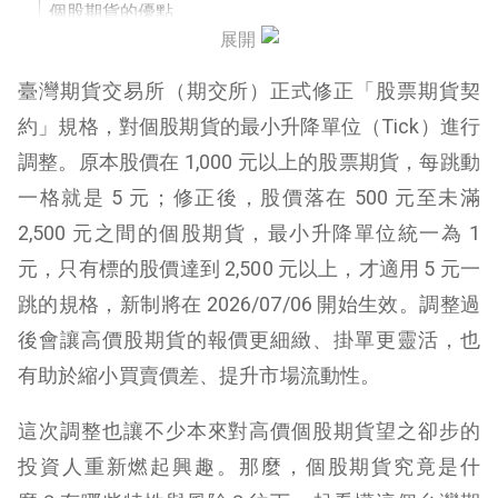
個股期貨的優點
展開
個股期貨的缺點與風險
臺灣期貨交易所（期交所）正式修正「股票期貨契
個股期貨除權息怎麼辦？
約」規格，對個股期貨的最小升降單位（Tick）進行
調整。原本股價在 1,000 元以上的股票期貨，每跳動
個股期貨有哪些？
一格就是 5 元；修正後，股價落在 500 元至未滿
個股期貨最小升降單位（Tick）
2,500 元之間的個股期貨，最小升降單位統一為 1
個股期貨結論
元，只有標的股價達到 2,500 元以上，才適用 5 元一
跳的規格，新制將在 2026/07/06 開始生效。調整過
後會讓高價股期貨的報價更細緻、掛單更靈活，也
有助於縮小買賣價差、提升市場流動性。
這次調整也讓不少本來對高價個股期貨望之卻步的
投資人重新燃起興趣。那麼，個股期貨究竟是什