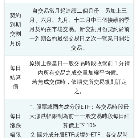
自交易當月起連續二個月份，另加上三
契約
月、六月、九月、十二月中三個接續的季
到期
月契約在市場交易。新交割月份契約於前
交割
一到期合約最後交易日之次一營業日開始
月份
交易。
原則上採當日一般交易時段收盤前 1 分鐘
每日
內所有交易之成交量加權平均價。
結算
若無成交價時，依期交所交易規則訂定
價
之。
1. 股票或國內成分股ETF：各交易時段最
每日
大漲跌幅限制為前一一般交易時段每日結
漲跌
算價上下 10%
幅限
2. 國外成分股ETF或境外ETF：各交易時