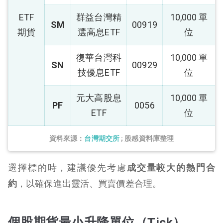
ETF
群益台灣精
10,000 單
SM
00919
期貨
選高息ETF
位
復華台灣科
10,000 單
SN
00929
技優息ETF
位
元大高股息
10,000 單
PF
0056
ETF
位
資料來源：
台灣期交所
; 股感資料庫整理
選擇標的時，建議優先考慮
成交量較大的熱門合
約
，以確保進出靈活、買賣價差合理。
個股期貨最小升降單位（Tick）