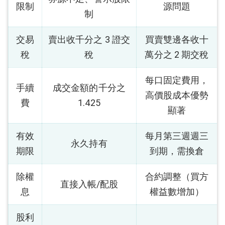
限制
源問題
制
交易
賣出收千分之 3 證交
買賣雙邊各收十
稅
稅
萬分之 2 期交稅
每口固定費用，
手續
成交金額的千分之
高價股成本優勢
費
1.425
顯著
有效
每月第三週週三
永久持有
期限
到期，需換倉
除權
合約調整（買方
直接入帳/配股
息
權益數增加）
股利