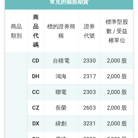
常見的個股期貨
商
標準型股
商品
品
標的證券簡
證券
數 / 受益
類別
代
稱
代號
權單位
碼
CD
台積電
2330
2,000 股
DH
鴻海
2317
2,000 股
CC
聯電
2303
2,000 股
CZ
長榮
2603
2,000 股
DX
緯創
3231
2,000 股