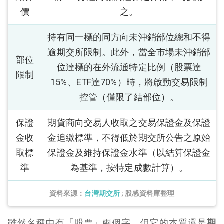
價
之。
持有同一標的同方向未沖銷部位總和不得
逾期交所限制。此外，當全市場未沖銷部
部位
位達標的在外流通特定比例（股票達
限制
15%、ETF達70%）時，將啟動交易限制
控管（僅限了結部位）。
保證
期貨商向交易人收取之交易保證金及保證
金收
金追繳標準，不得低於期交所公告之原始
取標
保證金及維持保證金水準（以結算保證金
準
為基準，按特定成數計算）。
資料來源：
台灣期交所
; 股感資料庫整理
雖然名稱中有「股票」兩個字，但它的本質還是
期