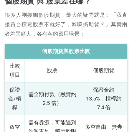
個股期貨 與 股票差在哪？
很多人剛接觸個股期貨，最大的疑問就是：「我直
接買台積電股票不就好了，幹嘛搞期貨？」其實兩
者差異頗大，各有各的應用場景：
個股期貨與股票比較
比較
股票
個股期貨
項目
保證
保證金約
需全額付款（融資約
金/槓
13.5%，槓桿約
2.5 倍）
桿
7.4 倍
需有券源，可能遇到
放空
多空自由，無券
券源不足、警示股限