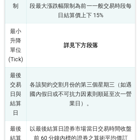
制
段最大漲跌幅限制為前一一般交易時段每
日結算價上下 15%
最小
升降
詳見下方段落
單位
(Tick)
最後
交易
各該契約交割月份的第三個星期三（如遇
日與
國內假日或不可抗力因素則順延至次一營
結算
業日）。
日
最後
以最後結算日證券市場當日交易時間收盤
結算
前 60 分鐘內標的證券之算術平均價訂