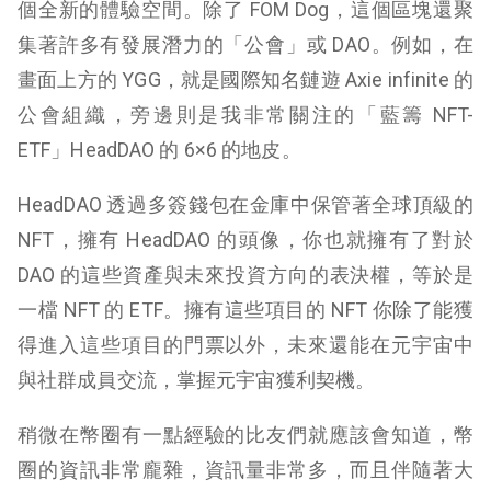
個全新的體驗空間。除了 FOM Dog，這個區塊還聚
集著許多有發展潛力的「公會」或 DAO。例如，在
畫面上方的 YGG，就是國際知名鏈遊 Axie infinite 的
公會組織，旁邊則是我非常關注的「藍籌 NFT-
ETF」HeadDAO 的 6×6 的地皮。
HeadDAO 透過多簽錢包在金庫中保管著全球頂級的
NFT，擁有 HeadDAO 的頭像，你也就擁有了對於
DAO 的這些資產與未來投資方向的表決權，等於是
一檔 NFT 的 ETF。擁有這些項目的 NFT 你除了能獲
得進入這些項目的門票以外，未來還能在元宇宙中
與社群成員交流，掌握元宇宙獲利契機。
稍微在幣圈有一點經驗的比友們就應該會知道，幣
圈的資訊非常龐雜，資訊量非常多，而且伴隨著大