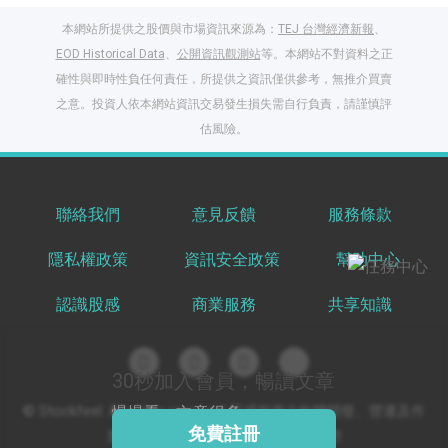
本網站所提供之股價與市場資訊來源為：
TEJ 台灣經濟新報
、
EOD Historical Data
、
公開資訊觀測站
等。本網站不對資料之正
確性與即時性負任何責任，所提供之資訊僅供參考，無推介買賣
之意。投資人依本網站資訊交易發生損失需自行負責，請謹慎評
閱讀文章，天天賺
估風險。
獎勵
登入股感會員，閱讀
任一文章
聯絡我們
意見反饋
服務條款
隱私權政策
資訊安全政策
幫助中心
出國就缺這咖？股
感會員免費帶回
認識股感
商業服務
共享知識
家！
更多任務
登記抽北歐小刺蝟 20
吋上掀行李箱
30秒加入會員，暢讀文章
慢慢看，文章很多
© Stockfeel. All rights reserved 股感服務之軟體開發、營運及作
免費註冊
業環境通過 ISO/IEC 27001:2022 驗證