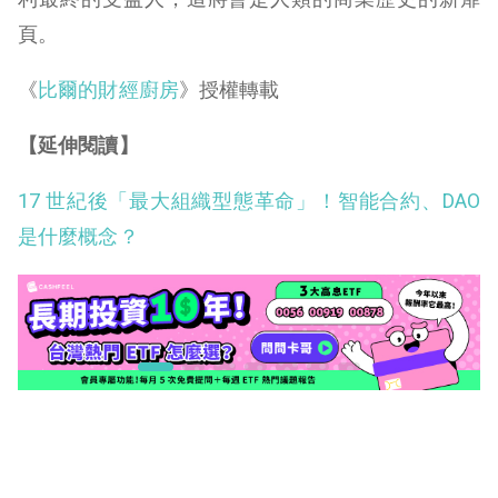
頁。
《
比爾的財經廚房
》授權轉載
【延伸閱讀】
17 世紀後「最大組織型態革命」！智能合約、DAO
是什麼概念？