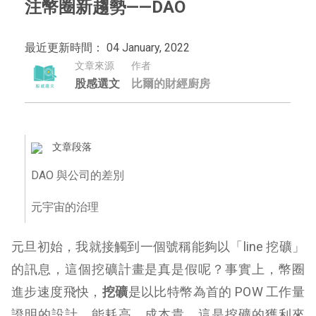
注幣圈新趨勢——DAO
最近更新時間： 04 January, 2022
文章來源
作者
股感選文
比爾的財經廚房
文章段落
DAO 與公司的差別
元宇宙的治理
元旦初始，我就接觸到一個號稱能夠以「line 挖礦」
的訊息，這個挖礦計畫是真是假呢？事實上，幣圈
進步速度飛快，
挖礦
是以比特幣為首的 POW 工作量
證明的設計，能耗高、成本貴。這是挖礦的獲利來