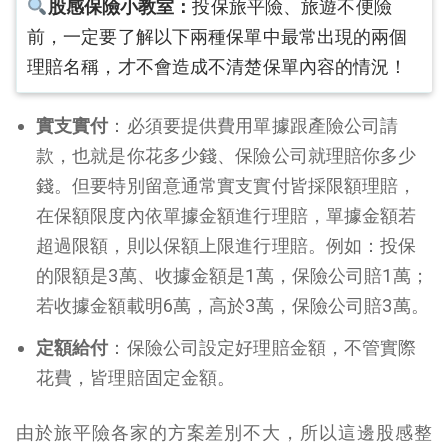
股感保險小教室：
投保旅平險、旅遊不便險
前，一定要了解以下兩種保單中最常出現的兩個
理賠名稱，才不會造成不清楚保單內容的情況！
實支實付
：必須要提供費用單據跟產險公司請
款，也就是你花多少錢、保險公司就理賠你多少
錢。但要特別留意通常實支實付皆採限額理賠，
在保額限度內依單據金額進行理賠，單據金額若
超過限額，則以保額上限進行理賠。例如：投保
的限額是3萬、收據金額是1萬，保險公司賠1萬；
若收據金額載明6萬，高於3萬，保險公司賠3萬。
定額給付
：保險公司設定好理賠金額，不管實際
花費，皆理賠固定金額。
由於旅平險各家的方案差別不大，所以這邊股感整