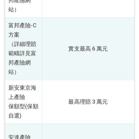
邦產險網
站）
富邦產險-C
方案
（詳細理賠
實支最高 6 萬元
範疇詳見富
邦產險網
站）
新安東京海
上產險
最高理賠 3 萬元
保額型(保額
自選)
安達產險