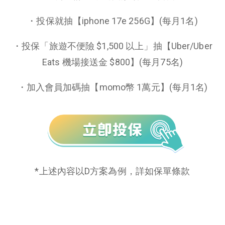
・投保就抽【iphone 17e 256G】(每月1名)
・投保「旅遊不便險 $1,500 以上」抽【Uber/Uber
Eats 機場接送金 $800】(每月75名)
・加入會員加碼抽【momo幣 1萬元】(每月1名)
*上述內容以D方案為例，詳如保單條款