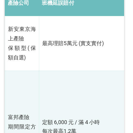
產險公司
班機延誤賠付
新安東京海
上產險
最高理賠5萬元 (實支實付)
保額型(保
額自選)
富邦產險
定額 6,000 元 / 滿 4 小時
期間限定方
每次最高1.2萬