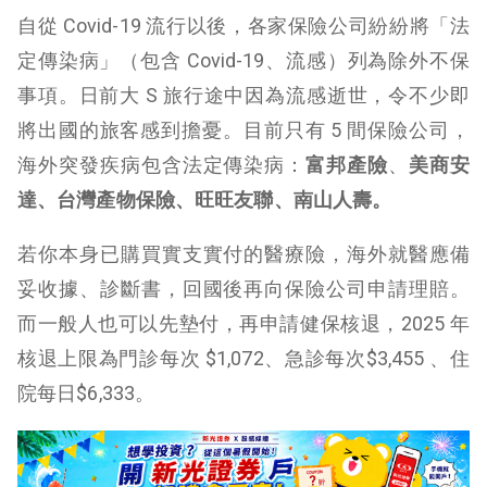
自從 Covid-19 流行以後，各家保險公司紛紛將「法
定傳染病」（包含 Covid-19、流感）列為除外不保
事項。日前大 S 旅行途中因為流感逝世，令不少即
將出國的旅客感到擔憂。目前只有 5 間保險公司，
海外突發疾病包含法定傳染病：
富邦產險
、
美商安
達、台灣產物保險、旺旺友聯、南山人壽。
若你本身已購買實支實付的醫療險，海外就醫應備
妥收據、診斷書，回國後再向保險公司申請理賠。
而一般人也可以先墊付，再申請健保核退，2025 年
核退上限為門診每次 $1,072、急診每次$3,455 、住
院每日$6,333。