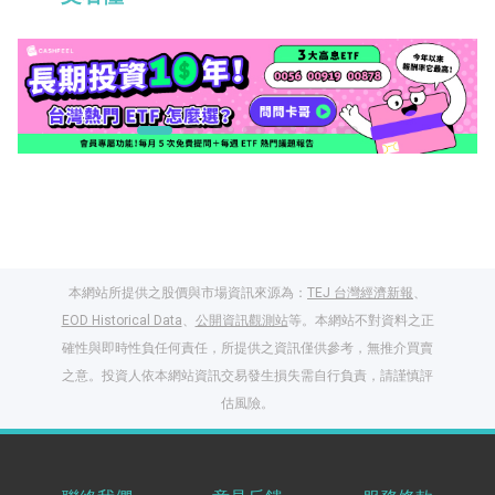
本網站所提供之股價與市場資訊來源為：
TEJ 台灣經濟新報
、
EOD Historical Data
、
公開資訊觀測站
等。本網站不對資料之正
確性與即時性負任何責任，所提供之資訊僅供參考，無推介買賣
之意。投資人依本網站資訊交易發生損失需自行負責，請謹慎評
閱讀文章，天天賺
估風險。
獎勵
登入股感會員，閱讀
任一文章