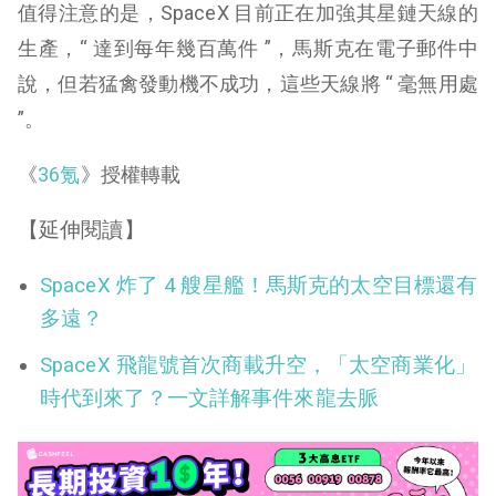
值得注意的是，SpaceX 目前正在加強其星鏈天線的
生產，“ 達到每年幾百萬件 ”，馬斯克在電子郵件中
說，但若猛禽發動機不成功，這些天線將 “ 毫無用處
”。
《
36氪
》授權轉載
【延伸閱讀】
SpaceX 炸了 4 艘星艦！馬斯克的太空目標還有
多遠？
SpaceX 飛龍號首次商載升空，「太空商業化」
時代到來了？一文詳解事件來龍去脈