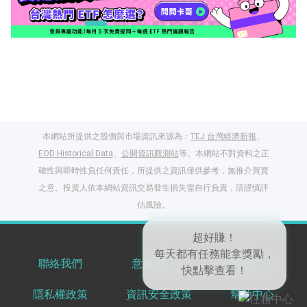
本網站所提供之股價與市場資訊來源為：
TEJ 台灣經濟新報
、
EOD Historical Data
、
公開資訊觀測站
等。本網站不對資料之正
確性與即時性負任何責任，所提供之資訊僅供參考，無推介買賣
之意。投資人依本網站資訊交易發生損失需自行負責，請謹慎評
閱讀文章，天天賺
估風險。
獎勵
登入股感會員，閱讀
任一文章
聯絡我們
意見反饋
服務條款
超好賺！
隱私權政策
資訊安全政策
幫助中心
每天都有任務能拿獎勵，
出國就缺這咖？股