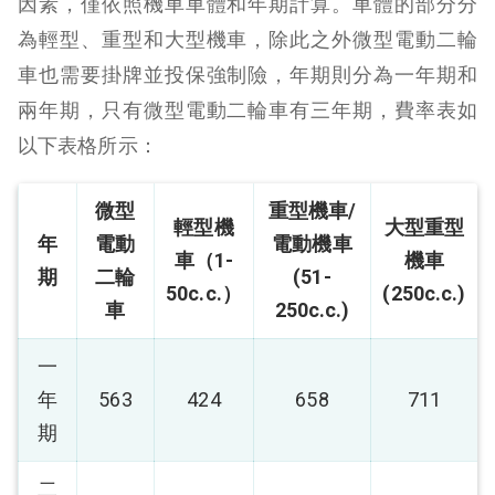
因素，僅依照機車車體和年期計算。車體的部分分
為輕型、重型和大型機車，除此之外微型電動二輪
車也需要掛牌並投保強制險，年期則分為一年期和
兩年期，只有微型電動二輪車有三年期，費率表如
以下表格所示：
微型
重型機車/
輕型機
大型重型
年
電動
電動機車
車（1-
機車
期
二輪
(51-
50c.c.）
(250c.c.)
車
250c.c.)
一
年
563
424
658
711
期
二