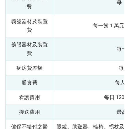
每一
費
義齒器材及裝置
每一齒 1 萬元
費
義眼器材及裝置
每一
費
病房費差額
每人
膳食費
每人每
看護費用
每日 120
接送費用
最高
健保不給付之醫
眼鏡、助聽器、輪椅、拐杖及