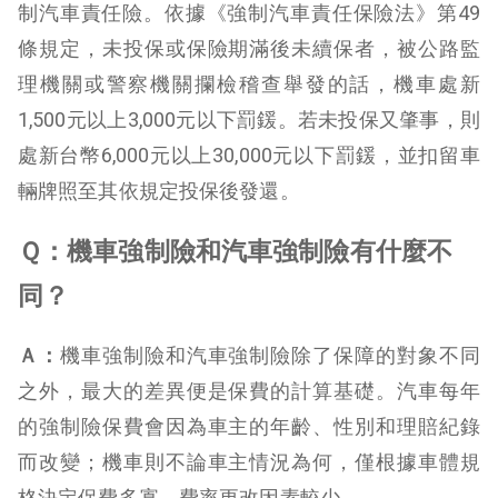
制汽車責任險。依據《強制汽車責任保險法》第49
條規定，未投保或保險期滿後未續保者，被公路監
理機關或警察機關攔檢稽查舉發的話，機車處新
1,500元以上3,000元以下罰鍰。若未投保又肇事，則
處新台幣6,000元以上30,000元以下罰鍰，並扣留車
輛牌照至其依規定投保後發還。
Ｑ：機車強制險和汽車強制險有什麼不
同？
Ａ：
機車強制險和汽車強制險除了保障的對象不同
之外，最大的差異便是保費的計算基礎。汽車每年
的強制險保費會因為車主的年齡、性別和理賠紀錄
而改變；機車則不論車主情況為何，僅根據車體規
格決定保費多寡，費率更改因素較少。