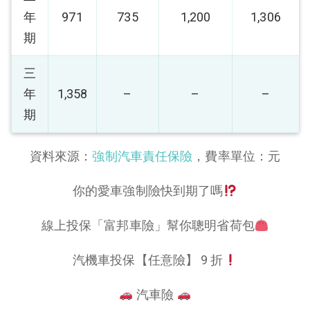
年
971
735
1,200
1,306
期
三
年
1,358
–
–
–
期
資料來源：
強制汽車責任保險
，費率單位：元
你的愛車強制險快到期了嗎
線上投保「富邦車險」幫你聰明省荷包
汽機車投保【任意險】 9 折
汽車險