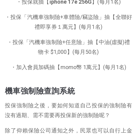
・投保就抽【
iphone 17e 256G
】(每月1名)
・
投保「汽機車強制險
+
車體險/竊盜險」抽【全聯好
禮
即享券１萬元】(每月1名)
・投保「汽機車強制險
+
任意險」抽
【中油(虛擬)禮
物卡 $1,000】(每月50名)
・加入會員加碼抽【momo幣 1萬元】(每月1名)
機車強制險查詢系統
投保強制險之後，要如何知道自己投保的強制險有
沒有過期、需不需要再投保新的強制險呢？
除了仰賴保險公司通知之外，民眾也可以自行上金