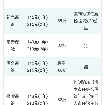
強制險加任意
新光產
145元(1年)
88折
險送2次20公
險
215元(2年)
里
泰安產
140元(1年)
82折
無
險
210元(2年)
明台產
145元(1年)
最高
無
險
215元(2年)
86折
強制險加【機
車責任綜合保
臺灣產
143元(1年)
險】或【第三
82折
險
210元(2年)
人責任險＋超