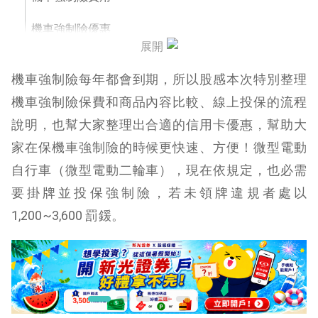
機車強制險優惠
展開
機車強制險保障範圍
機車強制險每年都會到期，所以股感本次特別整理
機車強制險理賠範圍與金額
機車強制險保費和商品內容比較、線上投保的流程
說明，也幫大家整理出合適的信用卡優惠，幫助大
影響機車強制險費用因素有哪些？
家在保機車強制險的時候更快速、方便！微型電動
資料來源：強制汽車責任保險表
自行車（微型電動二輪車），現在依規定，也必需
機車強制險線上投保教學
要掛牌並投保強制險，若未領牌違規者處以
1,200~3,600 罰鍰。
電動自行車如何領牌
機車強制險常見問題