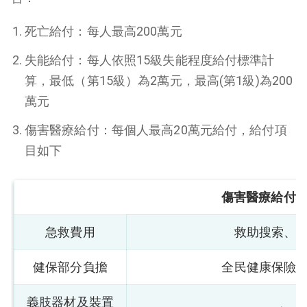
死亡給付：每人最高
200
萬元
失能給付：每人依照
15
級失能程度給付標準計
算，最低（第
15
級）為
2
萬元，最高
(
第
1
級
)
為
200
萬元
傷害醫療給付：每個人最高
20
萬元給付，給付項
目如下
傷害醫療給付
急救費用
救助搜索、
健保部分負擔
全民健康保險
義肢器材及裝置