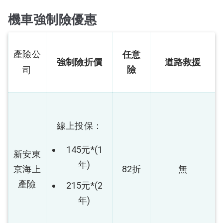
機車強制險優惠
產險公
任意
強制險折價
道路救援
險
司
線上投保：
145元*(1
新安東
年)
京海上
82折
無
產險
215元*(2
年)