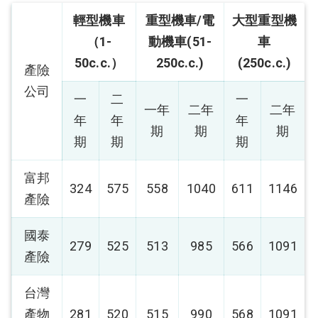
輕型機車
重型機車/電
大型重型機
（1-
動機車(51-
車
50c.c.）
250c.c.)
(250c.c.)
產險
公司
一
二
一
一年
二年
二年
年
年
年
期
期
期
期
期
期
富邦
324
575
558
1040
611
1146
產險
國泰
279
525
513
985
566
1091
產險
台灣
產物
281
520
515
990
568
1091