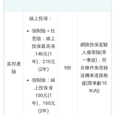
線上投保：
強制險＋任
意險：線上
網路投保駕駛
投保最高省
人傷害險(單
140元(1
一事故)，符
年)、210元
富邦產
9折
合條件免登錄
(2年)
險
送機車道路救
強制險：線
援(限車齡10
上投保省
年內)
100元(1
年)、160元
(2年)