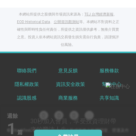
本網站所提供之股價與市場資訊來源為：
TEJ 台灣經濟新報
、
EOD Historical Data
、
公開資訊觀測站
等。本網站不對資料之正
確性與即時性負任何責任，所提供之資訊僅供參考，無推介買賣
之意。投資人依本網站資訊交易發生損失需自行負責，請謹慎評
閱讀文章，天天賺
估風險。
獎勵
登入股感會員，閱讀
任一文章
聯絡我們
意見反饋
服務條款
隱私權政策
資訊安全政策
幫助中心
出國就缺這咖？股
感會員免費帶回
認識股感
商業服務
共享知識
家！
更多任務
登記抽北歐小刺蝟 20
週餘
吋上掀行李箱
30秒
加入會員，享受投資理財帶
1
來的豐沛人生
© Stockfeel. All rights reserved 股感服務之軟體開發、營運及作
篇