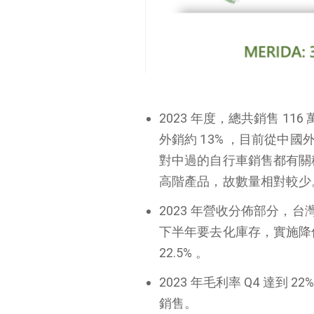
2023
年度，總共銷售
116
外銷約
13%
，目前從中國
對中過的自行車銷售都有關
高階產品，故數量相對較少
2023
年營收分佈部分，台
下半年要去化庫存，實施降
22.5%
。
2023
年毛利率
Q4
達到
22
銷售。