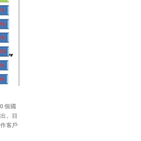
80
個國
退出。目
合作客戶