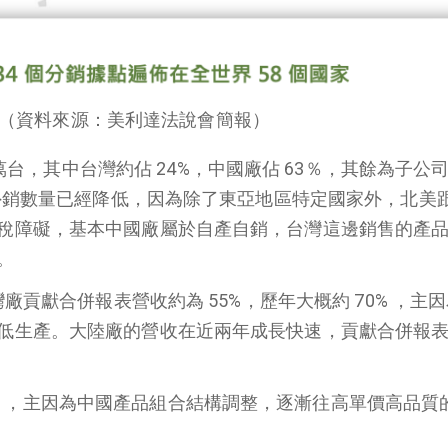
（資料來源：美利達法說會簡報）
萬台，其中台灣約佔
24%
，中國廠佔
63
％，其餘為子公
外銷數量已經降低，因為除了東亞地區特定國家外，北美
稅障礙，基本中國廠屬於自產自銷，台灣這邊銷售的產
。
灣廠貢獻合併報表營收約為
55%
，歷年大概約
70%
，主因
低生產。大陸廠的營收在近兩年成長快速，貢獻合併報
%
，主因為中國產品組合結構調整，逐漸往高單價高品質