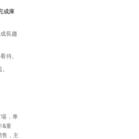
年完成庫
個成長趨
守看待。
盈。
市場，車
年
&
童
銷售，主