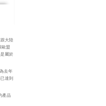
司跟大陸
跟歐盟
品是屬於
為去年
表已達到
的產品