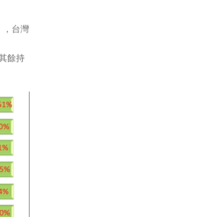
），台灣
其餘持