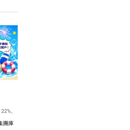
22%。
集團庫