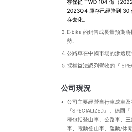
存僅從 TWD 104 億（20
2023Q4 庫存已經降到 3
重點摘要
存去化。
公司現況
E-bike 的銷售成長量
未來展望
勢。
公路車在中國市場的滲透度
採權益法認列營收的『 SPE
公司現況
公司主要經營自行車成車及
『
SPECIALIZED』
、德國『
種包括登山車、公路車、三
車、電動登山車、運動
/
休