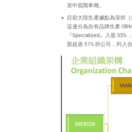
攻中低階車種。
目前大陸生產據點為深圳（
這邊分為自有品牌生產
OB
『
Specialized
』入股
35%
股超過
51%
的公司，列入