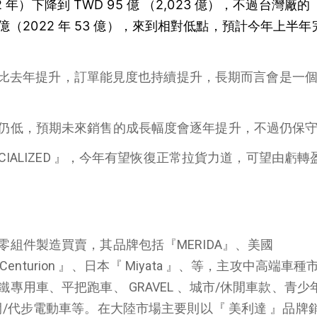
22 年）下降到 TWD 95 億 （2,023 億），不過台灣廠的
0 億（2022 年 53 億），來到相對低點，預計今年上半
預期將比去年提升，訂單能見度也持續提升，長期而言會是一
仍低，預期未來銷售的成長幅度會逐年提升，不過仍保
CIALIZED 』，今年有望恢復正常拉貨力道，可望由虧轉
零組件製造買賣，其品牌包括『
MERIDA』
、美國
Centurion 』
、日本『
Miyata 』
、等，主攻中高端車種
鐵專用車、平把跑車、
GRAVEL
、城市
/
休閒車款、青少
閒
/
代步電動車等。在大陸市場主要則以『 美利達 』品牌