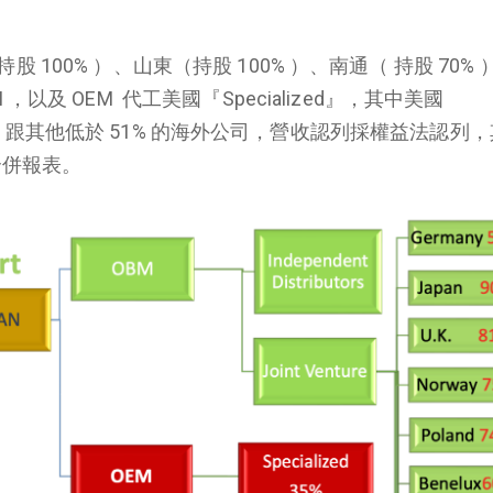
持股
100%
）、山東（持股
100%
）、南通（ 持股
70%
M
，以及
OEM
代工美國『
Specialized
』，其中美國
，跟其他低於
51%
的海外公司，營收認列採權益法認列，
合併報表。