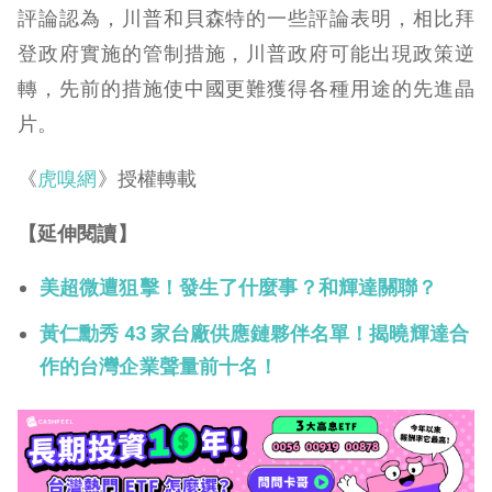
評論認為，川普和貝森特的一些評論表明，相比拜
登政府實施的管制措施，川普政府可能出現政策逆
轉，先前的措施使中國更難獲得各種用途的先進晶
片。
《
虎嗅網
》授權轉載
【延伸閱讀】
美超微遭狙擊！發生了什麼事？和輝達關聯？
黃仁勳秀 43 家台廠供應鏈夥伴名單！揭曉輝達合
作的台灣企業聲量前十名！