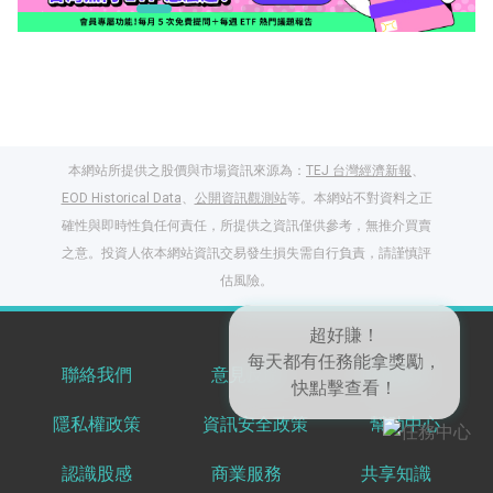
本網站所提供之股價與市場資訊來源為：
TEJ 台灣經濟新報
、
EOD Historical Data
、
公開資訊觀測站
等。本網站不對資料之正
確性與即時性負任何責任，所提供之資訊僅供參考，無推介買賣
之意。投資人依本網站資訊交易發生損失需自行負責，請謹慎評
閱讀文章，天天賺
估風險。
獎勵
登入股感會員，閱讀
任一文章
聯絡我們
意見反饋
服務條款
隱私權政策
資訊安全政策
幫助中心
出國就缺這咖？股
感會員免費帶回
認識股感
商業服務
共享知識
家！
更多任務