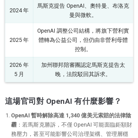
馬斯克提告 OpenAI、奧特曼、布洛克
2024 年
曼與微軟。
OpenAI 調整公司結構，將旗下營利實
2025 年
體轉為公益公司，但仍由非營利母體
控制。
2026 年
加州聯邦陪審團認定馬斯克提告太
5 月
晚，法院駁回其訴求。
這場官司對 OpenAI 有什麼影響？
OpenAI 暫時解除高達 1,340 億美元索賠的法律陰
霾
：若馬斯克勝訴，不僅 OpenAI 可能面臨鉅額財
務壓力，甚至可能影響公司治理架構、管理層穩