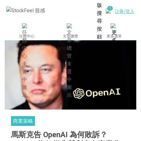
註冊/登入
任務中心
文章總覽
更多選單
商業策略
馬斯克告 OpenAI 為何敗訴？