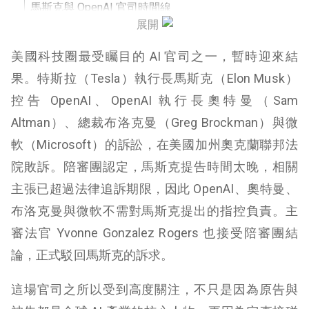
馬斯克與 OpenAI 官司時間線
展開
這場官司對 OpenAI 有什麼影響？
美國科技圈最受矚目的 AI 官司之一，暫時迎來結
這場官司對馬斯克有什麼影響？
果。特斯拉（Tesla）執行長馬斯克（Elon Musk）
控告 OpenAI、OpenAI 執行長奧特曼（Sam
為什麼這場官司不只是科技巨頭恩怨？
Altman）、總裁布洛克曼（Greg Brockman）與微
馬斯克輸了官司，但 OpenAI 的爭議還沒結束
軟（Microsoft）的訴訟，在美國加州奧克蘭聯邦法
院敗訴。陪審團認定，馬斯克提告時間太晚，相關
主張已超過法律追訴期限，因此 OpenAI、奧特曼、
布洛克曼與微軟不需對馬斯克提出的指控負責。主
審法官 Yvonne Gonzalez Rogers 也接受陪審團結
論，正式駁回馬斯克的訴求。
這場官司之所以受到高度關注，不只是因為原告與