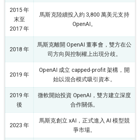
2015 年
馬斯克陸續投入約 3,800 萬美元支持
末至
OpenAI。
2017 年
馬斯克離開 OpenAI 董事會，雙方在公
2018 年
司方向與控制權上出現分歧。
OpenAI 成立 capped-profit 架構，開
2019 年
始以混合模式吸引資本。
2019 年
微軟開始投資 OpenAI，雙方建立深度
後
合作關係。
馬斯克創立 xAI，正式進入 AI 模型競
2023 年
爭市場。