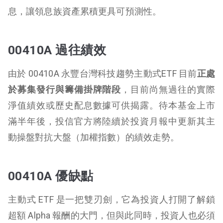
息，讓領息族資產累積更具可預測性。
00410A 過往績效
由於 00410A 永豐台灣科技趨勢主動式ETF 目前
正處
於募集發行與籌備掛牌階段
，目前尚無過往的實際
淨值績效或歷史配息數據可供揭露。待本基金上市
滿半年後，投信官方將陸續於投資月報中更新其主
動操盤對抗大盤（加權指數）的績效走勢。
00410A 優缺點
主動式 ETF 是一把雙刃劍，它為投資人打開了解鎖
超額 Alpha 報酬的大門，但與此同時，投資人也必須