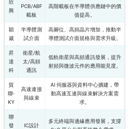
欣
PCB/ABF
高階載板在半導體供應鏈中的價
興
載板
值提高。
穎
半導體測
高腳位、高頻晶片增加，推動半
崴
試介面
導體測試介面規格與需求升級。
昇
衛星/航
低軌衛星與高頻通訊發展，提升
達
太/高頻
射頻與微波元件的應用能見度。
科
通訊
貿
AI 伺服器與資料中心擴建，帶
高速連接
聯-
動高速互連與線束解決方案需
與線束
KY
求。
聯
多元終端與邊緣應用發展，支撐
發
IC設計