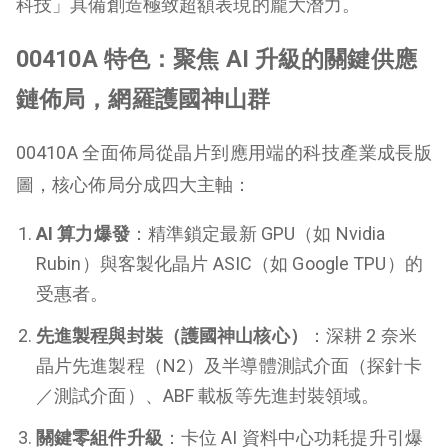
科技」具備創造極致超額表現的龐大潛力。
00410A 特色：聚焦 AI 升級的關鍵供應
鏈佈局，網羅護國神山群
00410A 全面佈局從晶片到應用端的科技產業成長版
圖，核心佈局分成四大主軸：
AI 算力爆發
：精準鎖定最新 GPU（如 Nvidia
Rubin）與客製化晶片 ASIC（如 Google TPU）的
受惠者。
先進製程與封裝（護國神山核心）
：深耕 2 奈米
晶片先進製程（N2）及半導體測試介面（探針卡
／測試介面）、ABF 載板等先進封裝領域。
關鍵零組件升級
：卡位 AI 資料中心功耗提升引爆