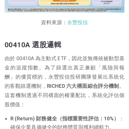
資料來源：
永豐投信
00410A 選股邏輯
由於 00410A 為主動式 ETF，因此並無傳統被動型基
金的追蹤指數。為了篩選出真正兼顧「風險與報
酬」的優質標的，永豐投信投研團隊發展出系統化
的客觀篩選機制，
RICHED 六大構面綜合評分機制
。
這套機制透過不同構面的權重配比，系統化評估個
股價值：
R (Return) 財務健全（指標重要性評估：10%）
：
確保企業具備健全的財務體質與獲利續航力。