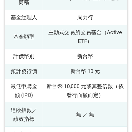
簡稱
基金經理人
周力行
主動式交易所交易基金（Active
基金類型
ETF）
計價幣別
新台幣
預計發行價
新台幣 10 元
最低申購金
新台幣 10,000 元或其整倍數（依
額 (IPO)
發行面額而定）
追蹤指數／
無 ／ 無
績效指標