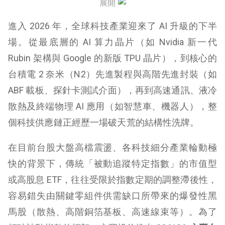
展開
00410A 過往績效
進入 2026 年，全球科技產業迎來了 AI 升級的下半
00410A 優缺點
場。從最底層的 AI 算力晶片（如 Nvidia 新一代
Rubin 架構與 Google 的新版 TPU 晶片），到核心的
00410A 結論
台積電 2 奈米（N2）先進製程與高階先進封裝（如
ABF 載板、探針卡測試介面），再到高速通訊、液冷
散熱及終端物理 AI 應用（如智慧車、機器人），整
個科技供應鏈正經歷一場破天荒的結構性洗牌。
在目前台股大盤高檔震盪、各科技細分產業輪動極
快的背景下，傳統「被動追蹤特定指數」的市值型
或高股息 ETF，往往受限於指數定期的調整滯後性，
容易錯失由關鍵零組件供需缺口所帶來的爆發性黑
馬股（散熱、高階銅箔基板、高速線束等）。為了