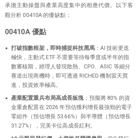
承擔主動操盤與產業高度集中的相應代價。以下客
觀分析 00410A 的優缺點：
00410A 優點
打破指數框架，即時捕捉科技黑馬
：AI 技術更迭
極快，主動式 ETF 不需要等待每季度或半年的指
數審核期，經理人發現散熱、CPO、ASIC 等細分
賽道出現商機時，即可透過 RICHED 機制當天買
進，投資效率極高。
產業配置重兵布局高成長板塊
：預擬將 80% 的資
金重倉配置在 2026 年預估獲利增長最強勁的電子
零組件（預估增長 53.66%）與半導體（預估增長
31.27%），完美卡位高成長紅利。