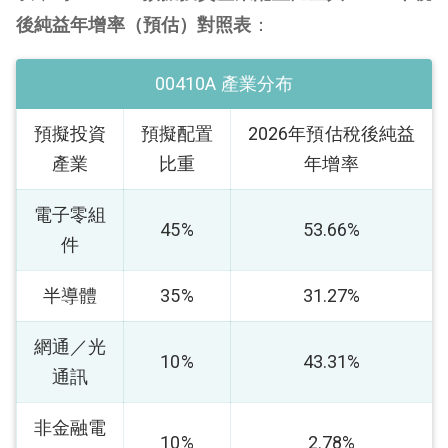
後純益年增率（預估）對照表
：
00410A 產業分布
預擬投資
預擬配置
2026年預估稅後純益
產業
比重
年增率
電子零組
45%
53.66%
件
半導體
35%
31.27%
網通／光
10%
43.31%
通訊
非金融電
10%
2.78%