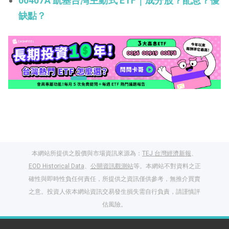
00407A 凱基台灣主動式 ETF｜成分股？配息？優
缺點？
本網站所提供之股價與市場資訊來源為：
TEJ 台灣經濟新報
、
EOD Historical Data
、
公開資訊觀測站
等。本網站不對資料之正
確性與即時性負任何責任，所提供之資訊僅供參考，無推介買賣
之意。投資人依本網站資訊交易發生損失需自行負責，請謹慎評
閱讀文章，天天賺
估風險。
獎勵
登入股感會員，閱讀