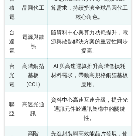
積
晶圓代工
算需求，持續扮演全球晶圓代工
電
核心角色。
台
隨資料中心與算力功耗提升，電
電源與散
達
源與散熱解決方案的重要性同步
熱
電
提高。
台
高階銅箔
AI 與高速運算推升高階低損耗
光
基板
材料需求，帶動高規格銅箔基板
電
(CCL)
應用。
資料中心高速互連升級，提升光
聯
高速光通
通訊元件於通訊架構中的關鍵
亞
訊
性。
高階
先進封裝與高效能晶片發展，使