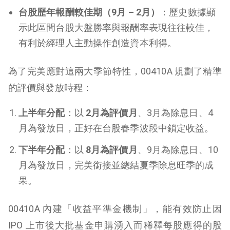
台股歷年報酬較佳期（9月 – 2月）
：歷史數據顯
示此區間台股大盤勝率與報酬率表現往往較佳，
有利於經理人主動操作創造資本利得。
為了完美應對這兩大季節特性，00410A 規劃了精準
的評價與發放時程：
上半年分配
：以
2月為評價月
、3月為除息日、4
月為發放日，正好在台股春季波段中鎖定收益。
下半年分配
：以
8月為評價月
、9月為除息日、10
月為發放日，完美銜接並總結夏季除息旺季的成
果。
00410A 內建「收益平準金機制」，能有效防止因
IPO 上市後大批基金申購湧入而稀釋每股應得的股