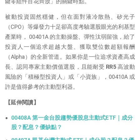
鍵零組件百花齊放」的關鍵時點。
被動投資固然穩健，但在面對液冷散熱、矽光子
（CPO）等爆發力十足卻高度考驗選股眼光的利基型
產業時， 00401A 的主動操盤、彈性汰弱留強，給了
投資人一個追求超越大盤、獲取雙位數超額報酬
（Alpha）的全新管道。如果你是一位追求資產高成
長、認同專家主動價值選股，且能耐受
RR5
高波動
風險的「積極型投資人」或「小資族」，00410A 或
許是值得參考的主動型利器。
【延伸閱讀】
00408A 第一金台股趨勢優股息主動式ETF｜成分
股？配息？優缺點？