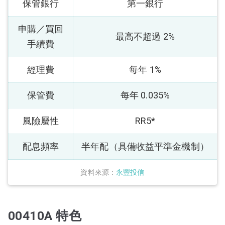
保管銀行
第一銀行
申購／買回
最高不超過 2%
手續費
經理費
每年 1%
保管費
每年 0.035%
風險屬性
RR5*
配息頻率
半年配（具備收益平準金機制）
資料來源：
永豐投信
00410A 特色