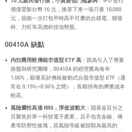
10 元親民發行價，小資族低門檻參與
：IPO 發行
價僅需新台幣 10 元，換算下來一張只要 10,000
元，就能一次打包平時高不可攀的台積電、聯發
科、力旺等高價科技強勢股。
00410A 缺點
內扣費用較傳統市值型 ETF 高
：因為引入了專業
操盤與研究團隊，00410A 的經理費為每年
1.00%，顯著高於傳統被動式台股市值型 ETF（通
常在 0.15%~0.30% 之間），長期持有的摩擦成本
較高。
風險屬性高達 RR5，淨值波動大
：因基金百分之
百聚焦於單一科技電子產業，且不包含金融、傳
產等防禦性板塊，其風險等級被歸類為最高的