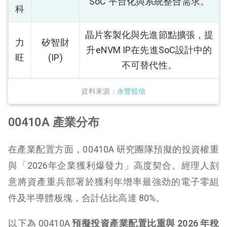
SoC 平台化與系統整合需求。
科
晶片客製化與先進節點擴張，提
力
矽智財
升eNVM IP在先進SoC設計中的
旺
(IP)
不可替代性。
資料來源：
永豐投信
00410A 產業分布
在產業配置方面，00410A 研究團隊預擬的投資權重
與「2026年企業獲利爆發力」高度契合。經理人刻
意將資產重兵部署於獲利年增率最強劲的電子零組
件及半導體板塊，合計佔比高達 80%。
以下為 00410A
預擬投資產業配置比重與 2026 年稅