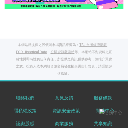
本網站所提供之股價與市場資訊來源為：
TEJ 台灣經濟新報
、
EOD Historical Data
、
公開資訊觀測站
等。本網站不對資料之正
確性與即時性負任何責任，所提供之資訊僅供參考，無推介買賣
之意。投資人依本網站資訊交易發生損失需自行負責，請謹慎評
閱讀文章，天天賺
估風險。
獎勵
登入股感會員，閱讀
任一文章
聯絡我們
意見反饋
服務條款
隱私權政策
資訊安全政策
幫助中心
出國就缺這咖？股
感會員免費帶回
認識股感
商業服務
共享知識
家！