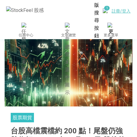
註冊/登入
任務中心
文章總覽
更多選單
股票期貨
台股高檔震檔約 200 點！尾盤仍強