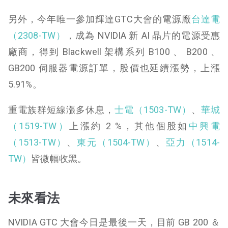
另外，今年唯一參加輝達GTC大會的電源廠
台達電
（2308-TW）
，成為 NVIDIA 新 AI 晶片的電源受惠
廠商，得到 Blackwell 架構系列 B100 、 B200 、
GB200 伺服器電源訂單，股價也延續漲勢，上漲
5.91%。
重電族群短線漲多休息，
士電（1503-TW）
、
華城
（1519-TW）
上漲約 2 %，其他個股如
中興電
（1513-TW）
、
東元（1504-TW）
、
亞力（1514-
TW）
皆微幅收黑。
未來看法
NVIDIA GTC 大會今日是最後一天，目前 GB 200 ＆