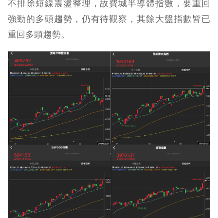
不排除短線震盪整理，故費城半導體指數，要重回
強勁的多頭趨勢，仍有待觀察，其餘大盤指數皆已
重回多頭趨勢。