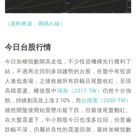
（資料來源：籌碼Ｋ線）
今日台股行情
今日加權指數開高走低，不少投資機構先行獲利了
結，不過再次回到多頭趨勢的台股，在盤中有投資
人逢低進場，之後收斂所有跌幅且尾盤收紅，呈現
高檔震盪。權值股中
鴻海（2317-TW）
仍然十分強
勁，持續創高並上漲 2.10%，而
台積電（2330-TW）
雖然開盤後開始賣壓出籠下跌，但最後尾盤翻紅。
在大盤震盪下，中小類股今日也漲多拉回，但普遍
跌幅不深，仍屬於良性的震盪回測，最終加權指數