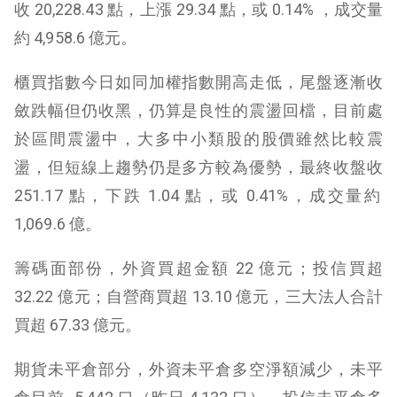
收
20,228.43
點，上漲
29.34
點，或 0
.14%
，成交量
約
4,958.6
億元。
櫃買指數今日如同加權指數開高走低，尾盤逐漸收
斂跌幅但仍收黑，仍算是良性的震盪回檔，目前處
於區間震盪中，大多中小類股的股價雖然比較震
盪，但短線上趨勢仍是多方較為優勢，最終收盤收
251.17
點，下跌
1.04
點，或
0.41%
，成交量約
1,069.6 億。
籌碼面部份，外資買超金額 22 億元；投信買超
32.22 億元；自營商買超 13.10 億元，三大法人合計
買超 67.33 億元。
期貨未平倉部分，外資未平倉多空淨額減少，未平