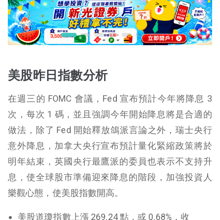
美股昨日指數分析
在週三的 FOMC 會議，Fed 宣布預計今年將降息 3
次，每次 1 碼，並且強調今年開始降息將是合適的
做法，除了 Fed 開始釋放鴿派言論之外，瑞士央行
意外降息，加拿大央行宣布預計量化緊縮政策將於
明年結束，英國央行最鷹派的委員也表示不支持升
息，使全球股市準備迎來降息的階段，加強投資人
樂觀心態，使美股指數開高。
美股
道瓊指數
上漲 269.24 點，或 0.68%，收