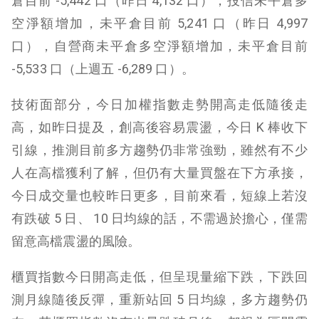
倉目前 -5,442 口（昨日 4,132 口），投信未平倉多
空淨額增加，未平倉目前 5,241 口（昨日 4,997
口），自營商未平倉多空淨額增加，未平倉目前
-5,533 口（上週五 -6,289 口）。
技術面部分，今日加權指數走勢開高走低隨後走
高，如昨日提及，創高後容易震盪，今日 K 棒收下
引線，推測目前多方趨勢仍非常強勁，雖然有不少
人在高檔獲利了解，但仍有大量買盤在下方承接，
今日成交量也較昨日更多，目前來看，短線上若沒
有跌破 5 日、 10 日均線的話，不需過於擔心，僅需
留意高檔震盪的風險。
櫃買指數今日開高走低，但呈現量縮下跌，下跌回
測月線隨後反彈，重新站回 5 日均線，多方趨勢仍