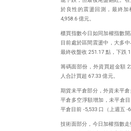
於良性的震盪回測，最終加
4,958.6
億元。
櫃買指數今日如同加權指數開
目前處於區間震盪中，大多中
最終收盤收
251.17
點，下跌
1
籌碼面部份，外資買超金額 22 
人合計買超 67.33 億元。
期貨未平倉部分，外資未平倉多空淨
平倉多空淨額增加，未平倉目前 
平倉目前 -5,533 口（上週五 -6
技術面部分，今日加權指數走