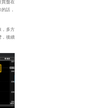
量買盤在
線的話，
線，多方
彎，後續