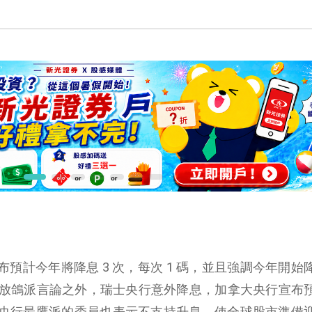
 宣布預計今年將降息 3 次，每次 1 碼，並且強調今年開
始釋放鴿派言論之外，瑞士央行意外降息，加拿大央行宣布
央行最鷹派的委員也表示不支持升息，使全球股市準備