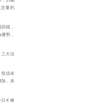
成交量約
盪回檔，
為優勢，
元，三大法
），投信未
增加，未
 K 棒