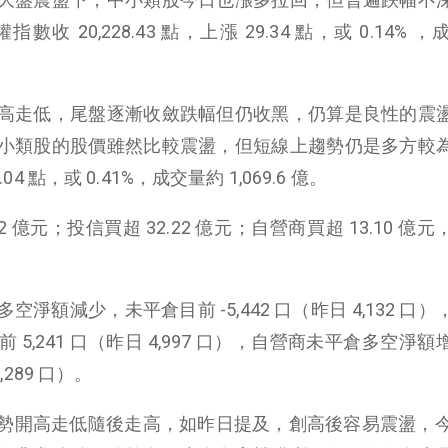
權指數收
20,228.43
點，上漲
29.34
點，或 0
.14%
，
高走低，尾盤逐漸收斂跌幅但仍收黑，仍算是良性的震
小類股的股價雖然比較震盪，但短線上趨勢仍是多方較
.04
點，或
0.41%
，成交量約 1,069.6 億。
億元；投信買超 32.22 億元；自營商買超 13.10 億
額減少，未平倉目前 -5,442 口（昨日 4,132 口
5,241 口（昨日 4,997 口），自營商未平倉多空淨額
,289 口）。
勢開高走低隨後走高，如昨日提及，創高後容易震盪，今日