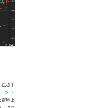
，在盤中
2317-
始賣壓出
深，仍屬