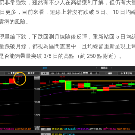
仍非常強勁，雖然有不少人在高檔獲利了解，但仍有大
更多，目前來看，短線上若沒有跌破 5 日、 10 日均
震盪的風險。
現量縮下跌，下跌回測月線隨後反彈，重新站回 5 日均
量跌破月線，都視為區間震盪中，且均線皆重新呈現上
能夠帶量突破 3/8 日的高點（約 250 點附近）。