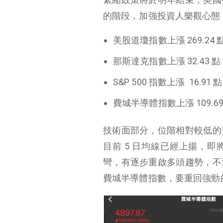
的階段，加強投資人樂觀心態
美股昨日指數分析
今日台股行情
美股
道瓊指數
上漲 269.24 
今日台股資金流向
那斯達克
指數上漲 32.43 點，
未來看法
S&P 500
指數上漲 16.91 點，
費城半導體
指數上漲 109.69
技術面部分，位階相對較低的
目前 5 日均線已經上揚，即
彎，有逐步重啟多頭趨勢，不
費城半導體指數，要重回強勁