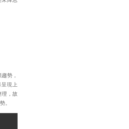
頭趨勢，
將呈現上
整理，故
勢。