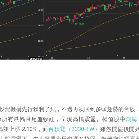
投資機構先行獲利了結，不過再次回到多頭趨勢的台股
斂所有跌幅且尾盤收紅，呈現高檔震盪。權值股中
鴻海（
上漲 2.10%，而
台積電（2330-TW）
雖然開盤後開
大盤震盪下，中小類股今日也漲多拉回，但普遍跌幅不