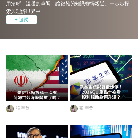
用清晰、溫暖的筆調，讓複雜的知識變得親近。一步步探
索與理解世界中...
+ 追蹤
張 宇萱
張 宇萱