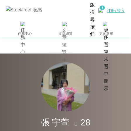
註冊/登入
任務中心
文章總覽
更多選單
張 宇萱
28