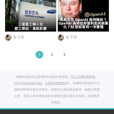
張 宇萱
張 宇萱
1
2
3
本網站所提供之股價與市場資訊來源為：
TEJ 台灣經濟新報
、
EOD Historical Data
、
公開資訊觀測站
等。本網站不對資料之正
確性與即時性負任何責任，所提供之資訊僅供參考，無推介買賣
之意。投資人依本網站資訊交易發生損失需自行負責，請謹慎評
估風險。