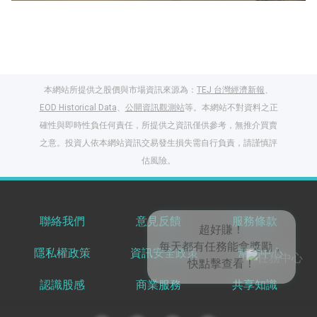
本網站所提供之股價與市場資訊來源為：
TEJ 台灣經濟新報
、
EOD Historical Data
、
公開資訊觀測站
等。本網站不對資料之正
確性與即時性負任何責任，所提供之資訊僅供參考，無推介買賣
之意。投資人依本網站資訊交易發生損失需自行負責，請謹慎評
閱讀文章，天天賺
估風險。
獎勵
登入股感會員，閱讀
任一文章
聯絡我們
意見反饋
服務條款
隱私權政策
資訊安全政策
幫助中心
出國就缺這咖？股
感會員免費帶回
認識股感
商業服務
共享知識
家！
更多任務
登記抽北歐小刺蝟 20