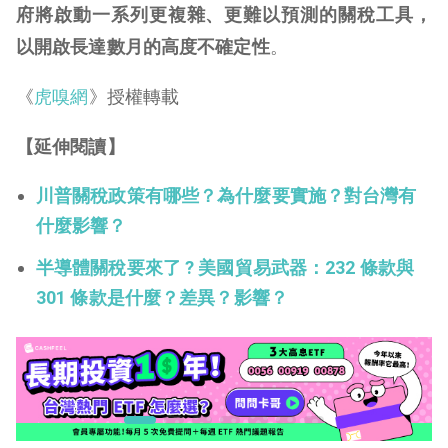
府將啟動一系列更複雜、更難以預測的關稅工具，
以開啟長達數月的高度不確定性
。
《
虎嗅網
》授權轉載
【延伸閱讀】
川普關稅政策有哪些？為什麼要實施？對台灣有
什麼影響？
半導體關稅要來了 ? 美國貿易武器：232 條款與
301 條款是什麼？差異？影響？