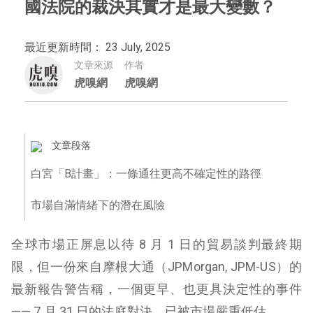
國法院的裁決其實才是最大變數？
最近更新時間： 23 July, 2025
文章來源
作者
虎嗅網
虎嗅網
文章段落
白宮「B計畫」：一條通往更高不確定性的路徑
市場自滿情緒下的潛在風險
全球市場正屏息以待 8 月 1 日的貿易談判最終期
限，但一份來自摩根大通（JPMorgan, JPM-US）的
最新報告警告稱，一個更早、也更具決定性的事件
—— 7 月 31 日的法庭對決，已被市場嚴重低估。