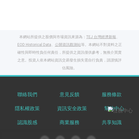
本網站所提供之股價與市場資訊來源為：
TEJ 台灣經濟新報
、
EOD Historical Data
、
公開資訊觀測站
等。本網站不對資料之正
確性與即時性負任何責任，所提供之資訊僅供參考，無推介買賣
之意。投資人依本網站資訊交易發生損失需自行負責，請謹慎評
閱讀文章，天天賺
估風險。
獎勵
登入股感會員，閱讀
任一文章
聯絡我們
意見反饋
服務條款
隱私權政策
資訊安全政策
幫助中心
出國就缺這咖？股
感會員免費帶回
認識股感
商業服務
共享知識
家！
更多任務
登記抽北歐小刺蝟 20