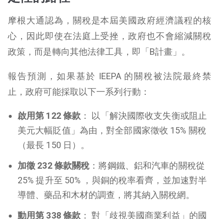
摩根大通認為，關稅是本屆美國政府經濟議程的核
心，因此即使在法庭上受挫，政府也不會縮減關稅
政策，而是轉向其他法律工具，即「B計畫」。
報告預測，如果基於 IEEPA 的關稅被法院最終禁
止，政府可能採取以下一系列行動：
啟用第 122 條款
： 以「解決國際收支失衡或阻止
美元大幅貶值」為由，對全部國家徵收 15% 關稅
（最長 150 日）。
加徵 232 條款關稅
：將鋼鐵、鋁和汽車的關稅從
25% 提升至 50% ，與銅的稅率看齊，並加速對半
導體、藥品和木材的調查，將其納入關稅網。
動用第 338 條款
： 對「歧視美國商業利益」的國