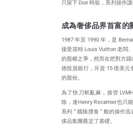
只留下 Dior 時裝，系列操作
成為奢侈品界首富的
1987 年至 1990 年，是 
接受當時 Louis Vuitton
的股權之爭，然而在把對方踢出局後，
德投資銀行，斥資 15 億美元拿到
的股份。
為了快刀斬亂麻，接管 LVMH 的 B
除，連Henry Recamier也只
系列 “ 餓狼撲食 ” 般的操
侈品集團奠定了基礎。