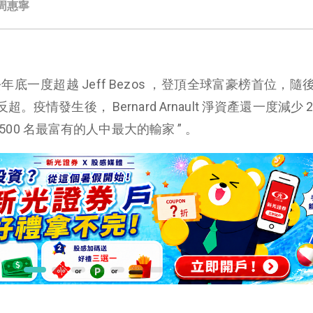
／周惠寧
t 在去年底一度超越 Jeff Bezos ，登頂全球富豪榜首位，隨後被
家反超。疫情發生後， Bernard Arnault 淨資產還一度減少 2
球 500 名最富有的人中最大的輸家 ” 。