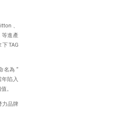
ton 、
ra 等進產
拿下TAG
命名為 “
像當年陷入
價值。
有潛力品牌