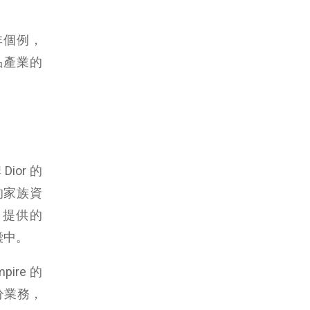
非個例，
侈品產業的
ior 的
元的家族資
m 提供的
入囊中。
ire 的
分業務，