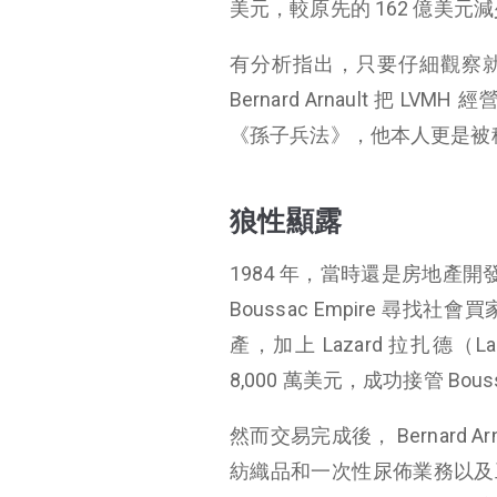
美元，較原先的 162 億美元減少
有分析指出，只要仔細觀察就能發
Bernard Arnault 把
《孫子兵法》，他本人更是被稱為
狼性顯露
1984 年，當時還是房地產開發商的
Boussac Empire 尋
產，加上 Lazard 拉扎德（Laz
8,000 萬美元，成功接管 Bou
然而交易完成後， Bernard A
紡織品和一次性尿佈業務以及工