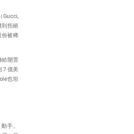
Gucci,
購。遭到拒絕
的股份被稀
部轉給開雲
 7 億美
ole也坦
FR）動手。