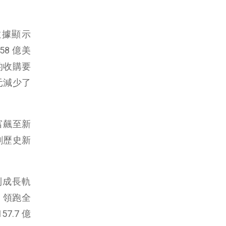
，數據顯示
58 億美
金的收購要
元減少了
財富飆至新
，創歷史新
回到成長軌
元，領跑全
7.7 億