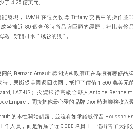
了 4.25 億美元。
現， LVMH 在這次收購 Tiffany 交易中的操作並
 LVMH 經營成坐擁近 80 個奢侈時尚品牌巨頭的經歷，好比奢
 “ 穿開司米羊絨衫的狼 ” 。
 Bernard Arnault 聽聞法國政府正在為擁有奢侈品牌 D
找社會買家時，果斷從美國返回法國，抵押了價值 1,500 萬美
ard, LAZ-US）投資銀行高級合夥人Antoine Bernhei
ssac Empire，間接把他最心愛的品牌 Dior 時裝業務收
rnault 的本性開始顯露，並沒有如承諾般保留 Boussac Emp
作人員，而是解雇了近 9,000 名員工，還出售了大部