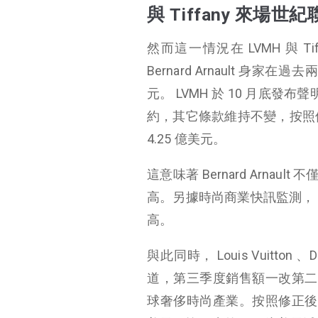
與 Tiffany 來場世
成為奢侈品界首富的關鍵
雞蛋不能放在同一個籃子裡
然而這一情況在 LVMH 與 T
時尚界最血腥的戰爭
Bernard Arnault 身
野心巨大，頻繁攻城掠地
元。 LVMH 於 10 月底發布
約，其它條款維持不變，按照修
喜歡，就買下來
4.25 億美元。
這意味著 Bernard Arnau
高。另據時尚商業快訊監測， LV
高。
與此同時， Louis Vuitt
道，第三季度銷售額一改第二季度大
球奢侈時尚產業。按照修正後的價格計