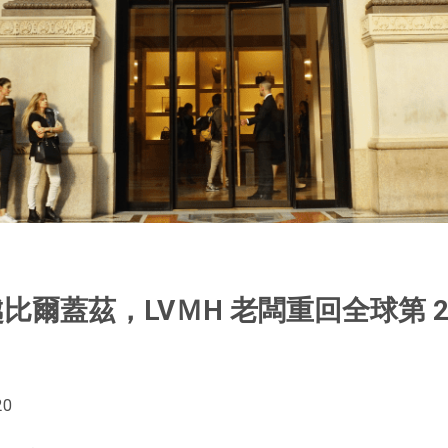
、超越比爾蓋茲，LVＭH 老闆重回全球第 2
20