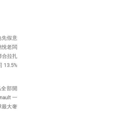
。他先假意
和酩悅老闆
次聯合拉扎
13.5%
人馬全部開
ult 一
球最大奢