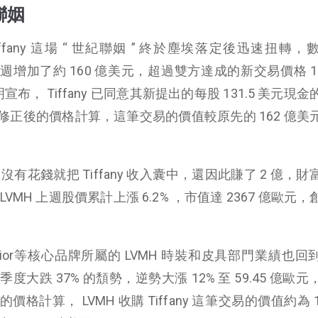
紀聯姻
iffany 這場 “ 世紀聯姻 ” 終於塵埃落定後迅速扭轉
家在過去兩週增加了約 160 億美元，超過雙方達成的新交易價格 1
聲明宣布， Tiffany 已同意其新提出的每股 131.5 美元現
正後的價格計算，這筆交易的價值較原先的 162 億美
lt 不僅沒有花錢就把 Tiffany 收入囊中，還因此賺了 2 億，
MH 上週股價累計上漲 6.2% ，市值達 2367 億歐元
on 、Dior等核心品牌所屬的 LVMH 時裝和皮具部門業績也
跌 37% 的頹勢，逆勢大漲 12% 至 59.45 億歐
算， LVMH 收購 Tiffany 這筆交易的價值約為 15