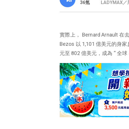
36氪
LADYMAX
實際上， Bernard Arnaul
Bezos 以 1,101 億美元的身
元至 802 億美元，成為 “ 全
與 Tiffany 來場世紀聯姻
狼性顯露