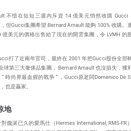
 Arnault 不惜在短短三週內斥資 14 億美元悄然收購 Gucci（
，但Gucci集團希望 Bernard Arnault 能夠 100% 收
以 30 億美元的價格出售給了現在的開雲集團，令 LVMH 
 因此與Gucci打了近兩年官司，最終在 2001 年把Gucci股份全
大奢侈品集團， Bernard Arnault 也沒損失，獲利
尚界最血腥的戰爭 ” ，Gucci原老闆Domenico De S
即使輸了，也是贏家。
掠地
 終於對饞涎已久的愛馬仕（Hermes International, RMS-