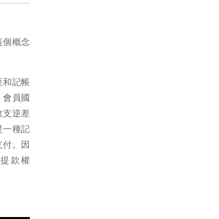
這個概念
資產和記帳
。會員國
收支逆差
是一種記
支付。因
提款權