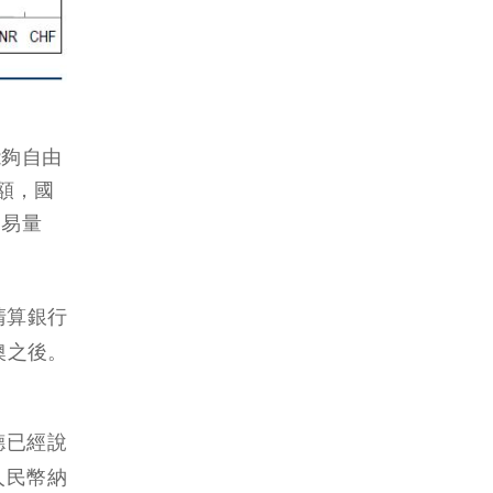
能夠自由
額，國
交易量
清算銀行
澳之後。
德已經說
人民幣納