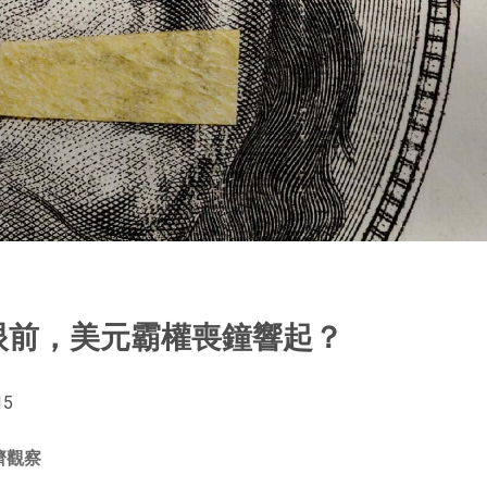
眼前，美元霸權喪鐘響起？
15
濟觀察