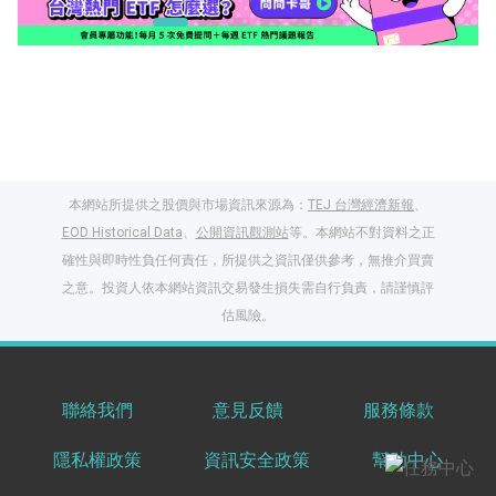
本網站所提供之股價與市場資訊來源為：
TEJ 台灣經濟新報
、
EOD Historical Data
、
公開資訊觀測站
等。本網站不對資料之正
確性與即時性負任何責任，所提供之資訊僅供參考，無推介買賣
之意。投資人依本網站資訊交易發生損失需自行負責，請謹慎評
閱讀文章，天天賺
估風險。
獎勵
登入股感會員，閱讀
任一文章
聯絡我們
意見反饋
服務條款
隱私權政策
資訊安全政策
幫助中心
出國就缺這咖？股