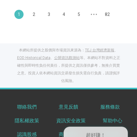
1
2
3
4
5
82
本網站所提供之股價與市場資訊來源為：
TEJ 台灣經濟新報
、
EOD Historical Data
、
公開資訊觀測站
等。本網站不對資料之正
確性與即時性負任何責任，所提供之資訊僅供參考，無推介買賣
之意。投資人依本網站資訊交易發生損失需自行負責，請謹慎評
估風險。
聯絡我們
意見反饋
服務條款
閱讀文章，天天賺
隱私權政策
資訊安全政策
幫助中心
獎勵
登入股感會員，閱讀
認識股感
商業服務
共享知識