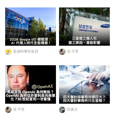
股感時事特派員
張 宇萱
張 宇萱
郭書言