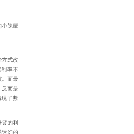
的小陳嚴
些方式改
然利率不
償。而最
，反而是
出現了數
房貸的利
場迷幻的