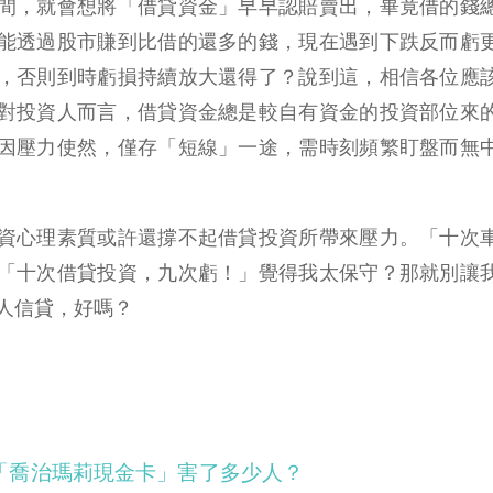
間，就會想將「借貸資金」早早認賠賣出，畢竟借的錢
能透過股市賺到比借的還多的錢，現在遇到下跌反而虧
，否則到時虧損持續放大還得了？說到這，相信各位應
對投資人而言，借貸資金總是較自有資金的投資部位來
因壓力使然，僅存「短線」一途，需時刻頻繁盯盤而無
資心理素質或許還撐不起借貸投資所帶來壓力。「十次
「十次借貸投資，九次虧！」覺得我太保守？那就別讓
人信貸，好嗎？
「喬治瑪莉現金卡」害了多少人？