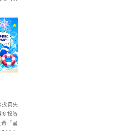
因投資失
很多投資
太過「盡