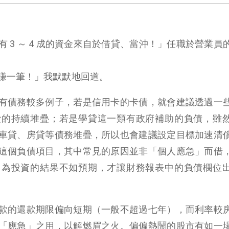
 3 ～ 4 成的資金來自於借貸、當沖！」任職於營業員
賺一筆！」我默默地回道。
有債務較多例子，若是信用卡的卡債，就會建議透過一
費的持續堆疊；若是學貸這一類有政府補助的負債，雖
車貸、房貸等債務堆疊，所以也會建議設定目標加速清
這個負債項目，其中常見的原因並非「個人應急」而借
因為投資的結果不如預期，才讓財務報表中的負債欄位
款的還款期限偏向短期（一般不超過七年），而利率較
「應急」之用，以解燃眉之火。偏偏熱鬧的股市有如一