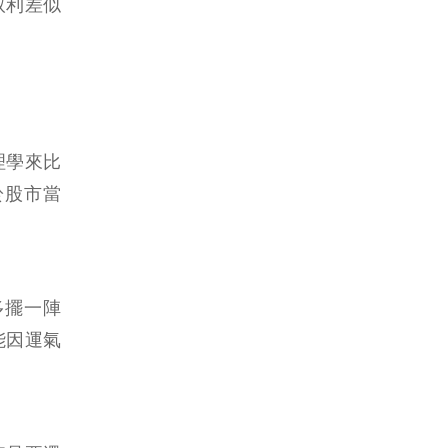
取利差似
理學來比
於股市當
多擺一陣
能因運氣