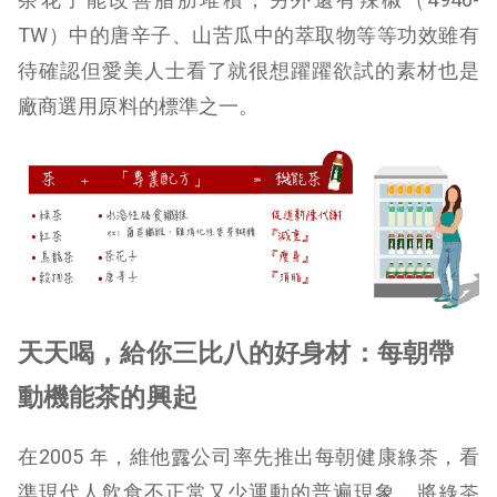
TW）中的唐辛子、山苦瓜中的萃取物等等功效雖有
待確認但愛美人士看了就很想躍躍欲試的素材也是
廠商選用原料的標準之一。
天天喝，給你三比八的好身材：每朝帶
動機能茶的興起
在2005 年，維他露公司率先推出每朝健康綠茶，看
準現代人飲食不正常又少運動的普遍現象，將綠茶