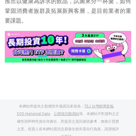
推出以健康為訴求的飲品，試圖來分一杯羹，如何
鞏固消費者族群及拓展新興客層，是目前業者的重
要課題。
本網站所提供之股價與市場資訊來源為：
TEJ 台灣經濟新報
、
EOD Historical Data
、
公開資訊觀測站
等。本網站不對資料之正
確性與即時性負任何責任，所提供之資訊僅供參考，無推介買賣
之意。投資人依本網站資訊交易發生損失需自行負責，請謹慎評
閱讀文章，天天賺