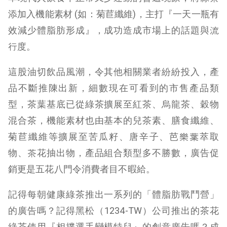
添加入機能素材 (如：菊苣纖維)，主打『一天一瓶有
效減少體脂肪形成』，成功造成市場上的話題與流
行度。
這股油切飲品風潮，令其他相關業者紛紛投入，產
品不斷推陳出新，細數現在可看到的市售產品類
型，茶葉基底已從綠茶擴展至紅茶、烏龍茶、穀物
混合茶，機能素材也由基本的兒茶素、膳食纖維、
菊苣纖維等擴展至苦瓜籽、唐辛子、芭樂葉萃取
物、茶花抽出物，產品組合類型多不勝數，廣告促
銷更是五花八門令消費者目不暇給。
記得每朝健康綠茶推出一系列的「體脂肪戰鬥營」
的廣告嗎？記得黑松（1234-TW）公司推出的茶花
綠茶使用『相撲選手變模特兒』的創意廣告嗎？成