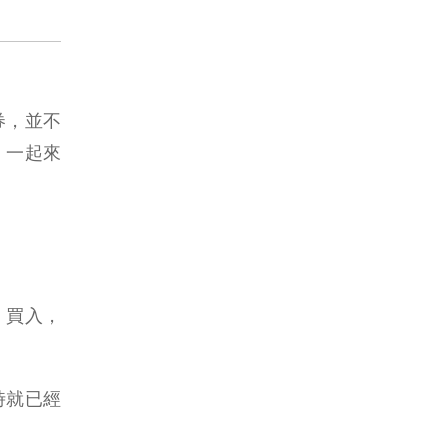
券，並不
，一起來
」買入，
時就已經