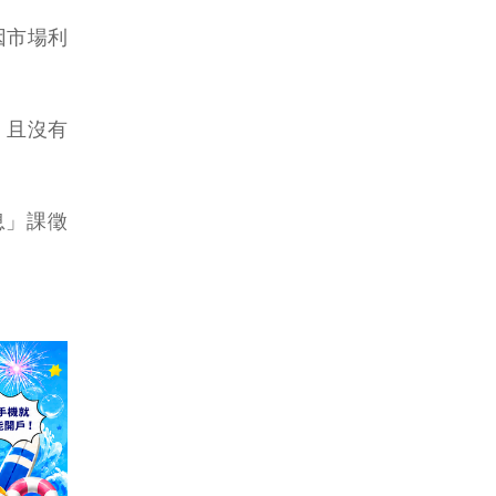
因市場利
，且沒有
息」課徵