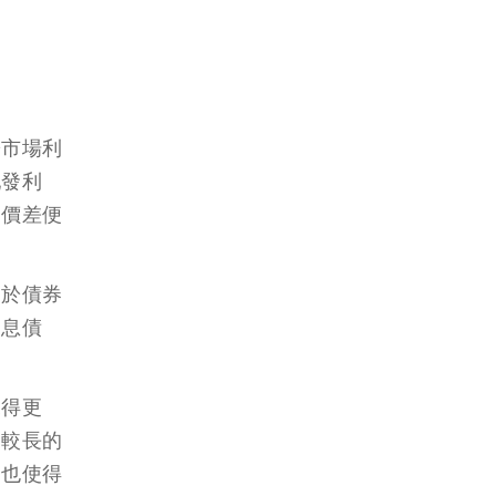
於市場利
配發利
的價差便
由於債券
零息債
來得更
間較長的
這也使得