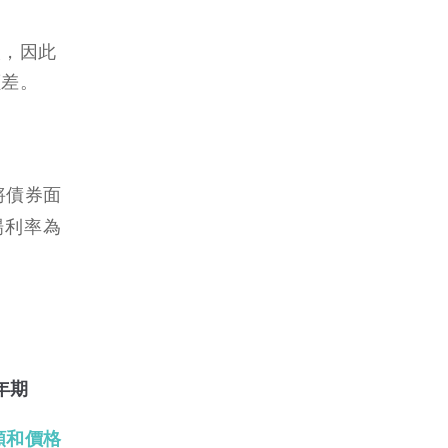
人，因此
價差。
將債券面
場利率為
年期
額和價格