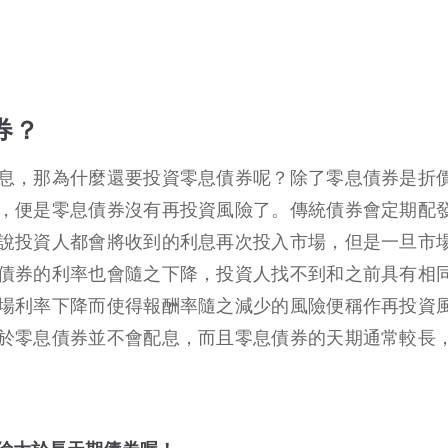
券？
息，那為什麼還要投資零息債券呢？除了零息債券是折
，便是零息債券沒有再投資風險了。傳統債券會定期配
說投資人都會將收到的利息再次投入市場，但是一旦市
債券的利率也會隨之下降，投資人找不到和之前具有相
場利率下降而使得報酬率隨之減少的風險便稱作再投資
於零息債券並不會配息，而且零息債券的天期通常較長