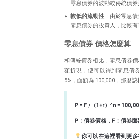
零息債券的波動較傳統債券
較低的流動性
：由於零息債
零息債券的投資人，比較有
零息債券 價格怎麼算
和傳統債券相比，零息債券價
額折現，便可以得到零息債券
5%，面額為 100,000，那
P = F /（1+r）^n = 100,0
P：債券價格，F：債券面
你可以在這裡看到更多