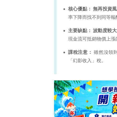
零息債券是什麼？
核心優點：
無再投資風
為什麼要投資零息債券？
率下降而找不到同等報
投資零息債券有什麼風險？
主要缺點：
波動度較大
零息債券優缺點整理
現金流可抵銷物價上漲
零息債券結論
課稅注意：
雖然沒領
「幻影收入」稅。