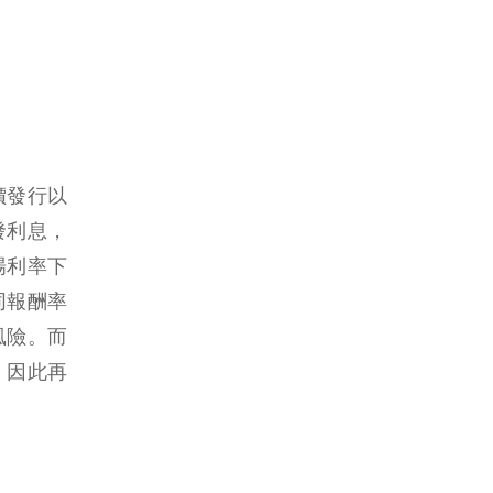
價發行以
發利息，
場利率下
同報酬率
風險。而
，因此再