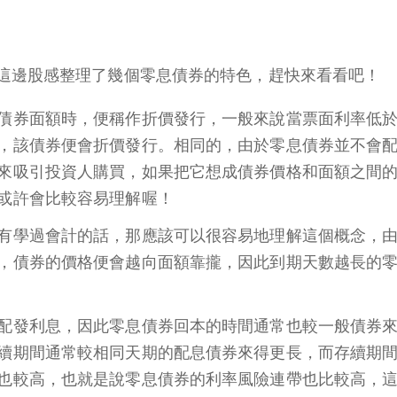
這邊股感整理了幾個零息債券的特色，趕快來看看吧！
債券面額時，便稱作折價發行，一般來說當票面利率低
，該債券便會折價發行。相同的，由於零息債券並不會
來吸引投資人購買，如果把它想成債券價格和面額之間
或許會比較容易理解喔！
有學過會計的話，那應該可以很容易地理解這個概念，
，債券的價格便會越向面額靠攏，因此到期天數越長的
配發利息，因此零息債券回本的時間通常也較一般債券
續期間通常較相同天期的配息債券來得更長，而存續期
也較高，也就是說零息債券的利率風險連帶也比較高，