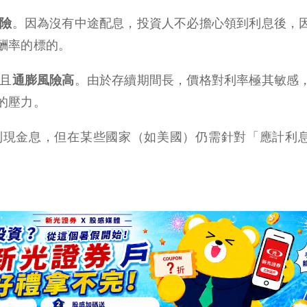
險
。因為沒有中途配息，投資人不必擔心領到利息後，
酬率的標的。
且
通膨風險高
。由於存續期間長，價格對利率極其敏感
的壓力。
到現金息，但在某些國家（如美國）仍需針對「應計利