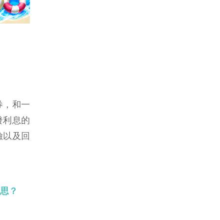
債券，和一
發利息的
險以及回
思？