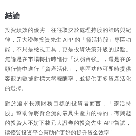
結論
投資績效的優劣，往往取決於處理持股的
策略
與紀
律，元大
證券
投資先生 APP 的「靈活持股」
專區
功
能，不只是檢視工具，更是投資決策升級的起點。
無論是在市場轉折時進行「汰弱留強」，還是在多
頭行情中進行「資產活化」，專區功能
可即時
提供
客觀的數據對標大盤報酬率
，並提供更多資產活化
的選擇
。
對於追求長期財務目標的投資者而言，「靈活持
股」幫助你將資金流向最具生產力的標的，有興趣
的投資人不妨下載元大證券的投資先生 APP
嘗試
，
讓優質投資平台
幫助你
更好的提升
資金效率！