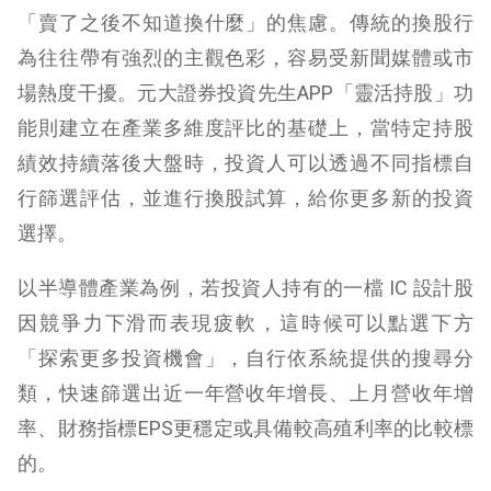
「賣了之後不知道換什麼」的焦慮。傳統的換股行
為往往帶有強烈的主觀色彩，容易受新聞媒體或市
場熱度干擾。元大
證券投資先生APP
「
靈活持股
」功
能則建立在產業多維度評比的基礎上，當特定持股
績效持續落後大盤時，投資人可以透過不同指標
自
行
篩選
評估，並進行換股試算
，給你更多新的投資
選擇。
以半導體產業為例，若投資人持有的一檔 IC 設計股
因競爭力下滑而表現疲軟，這時候可以點選下方
「探索更多投資機會」，自行
依系統提供的搜尋分
類
，
快速
篩選出
近一年營收年增長
、
上月營收年增
率、
財務指標EPS更穩定或具備較高殖利率的
比較
標
的。