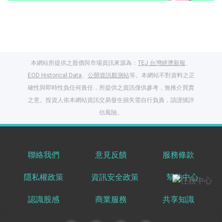
本網站所提供之股價與市場資訊來源為：
TEJ 台灣經濟新報
、
EOD Historical Data
、
公開資訊觀測站
等。本網站不對資料之正
確性與即時性負任何責任，所提供之資訊僅供參考，無推介買賣
之意。投資人依本網站資訊交易發生損失需自行負責，請謹慎評
閱讀文章，天天賺
估風險。
獎勵
登入股感會員，閱讀
任一文章
聯絡我們
意見反饋
服務條款
隱私權政策
資訊安全政策
幫助中心
出國就缺這咖？股
感會員免費帶回
認識股感
商業服務
共享知識
家！
更多任務
登記抽北歐小刺蝟 20