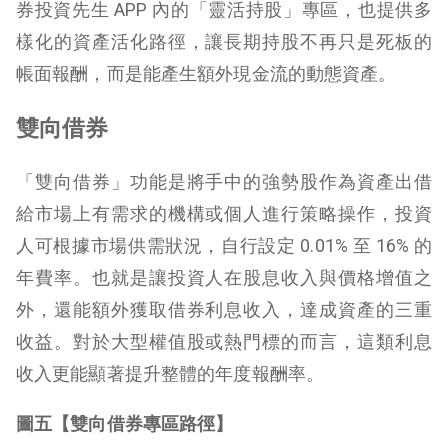
券投資先生
APP 內的「
靈活持股
」專區，
也
提供多
樣化的資產活化路徑，讓長期持股不再只是死板的
帳面報酬
，而是能產生額外現金流的動態資產。
雙向借券
「雙向借券」功能是將手中的強勢股作為資產出
借
給市場上有需求的機構或個人進行策略操作，投資
人可根據市場供需狀況，自行設定 0.01% 至 16% 的
年費率。也就是讓投資人在股息收入與價格增值之
外，還能額外獲取借券利息收入，達成資產的三重
收益。對於大型權值股或熱門標的而言，這類利息
收入更能顯著提升整體的年度報酬率。
圖五【雙向借券
專區路徑
】