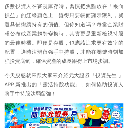
多數投資人在審視庫存時，習慣把焦點放在「帳面
損益」的紅綠顏色上，覺得只要帳面顯示獲利，就
還具備繼續持有的價值。但你知道嗎？每當企業財
報公布或產業趨勢變換時，其實更是重新檢視持股
的最佳時機。即便是存股，也應該追求更有效率的
配置，適時汰弱留強手中持股，才能在關鍵時刻加
強投資底氣，確保資產的成長跟得上市場步調。
今天股感就來跟大家來介紹元大證券
「
投資先生
」
APP 新推出的「靈活持股功能」，如何協助投資人
將手中持股汰弱留強！