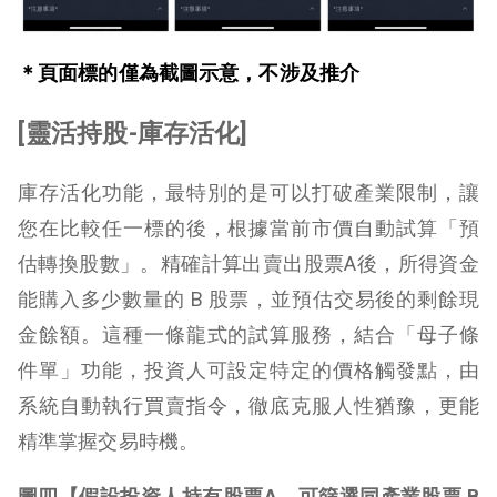
＊頁面標的僅為截圖示意，不涉及推介
[靈活持股-庫存活化]
庫存活化功能，
最特別的是可以打破產業限制，讓
您在比較任一標的後
，
根據當前市價自動試算「預
估轉換股數」。精確計算出賣出
股票A
後，所得資金
能購入多少數量的 B 股票，並預估交易後的剩餘現
金餘額。這種一條龍式的試算服務，
結合
「母子條
件單」功能，投資人
可
設定特定的價格觸發點，由
系統自動執行買賣指令，徹底
克服
人性猶豫，更能
精準掌握
交易
時機。
圖四【假設投資人持有
股票
A，
可篩選
同產業
股票
B