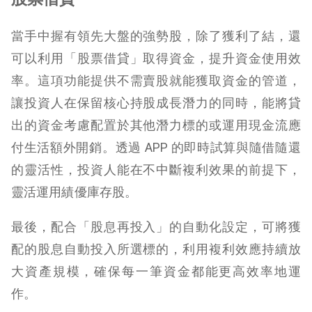
當手中握有領先大盤的強勢股，
除了
獲利了結，還
可以利用「股票借貸」取得資金
，
提升資金使用效
率。這項功能提供不需賣股就能獲取資金的管道，
讓投資人在保留核心持股成長潛力的同時，能將貸
出的資金考慮配置於其他潛力標的或運用現金流應
付生活額外開銷。透過 APP 的即時試算與隨借隨還
的靈活性，投資人能在不中斷複利效果的前提下，
靈活運用
績優庫存股
。
最後，配合「股息再投入」的自動化設定，可
將獲
配的股息自動投入所選標的，利用複利效應持續放
大資產規模，確保每一筆資金都能更高效率地運
作。