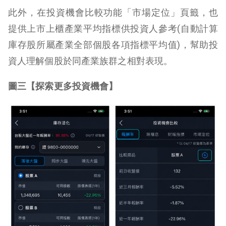
此外，
在
投資機會比較功能「
市場定位
」頁籤，也
提供
上市上櫃
產業平均指標
供
投資人參考(自動計算
庫存股
所屬產業全部個股
各項指標
平均值)，幫助投
資人理解
個股於同產業族群之相對表現。
圖三【
探索更多投資機會
】