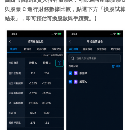
與
股票
C
進行
財務數據比較，
點選
下方「換股試算
結果」，
即可
預估
可換股數
與手續費。】