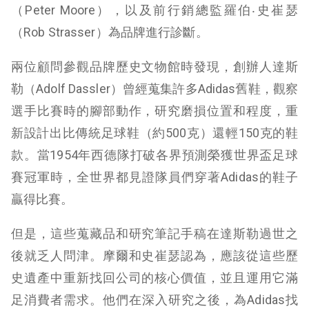
（Peter Moore），以及前行銷總監羅伯‧史崔瑟
（Rob Strasser）為品牌進行診斷。
兩位顧問參觀品牌歷史文物館時發現，創辦人達斯
勒（Adolf Dassler）曾經蒐集許多Adidas舊鞋，觀察
選手比賽時的腳部動作，研究磨損位置和程度，重
新設計出比傳統足球鞋（約500克）還輕150克的鞋
款。當1954年西德隊打破各界預測榮獲世界盃足球
賽冠軍時，全世界都見證隊員們穿著Adidas的鞋子
贏得比賽。
但是，這些蒐藏品和研究筆記手稿在達斯勒過世之
後就乏人問津。摩爾和史崔瑟認為，應該從這些歷
史遺產中重新找回公司的核心價值，並且運用它滿
足消費者需求。他們在深入研究之後，為Adidas找