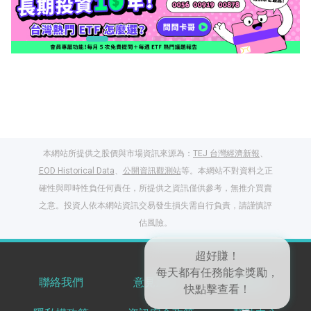
本網站所提供之股價與市場資訊來源為：
TEJ 台灣經濟新報
、
EOD Historical Data
、
公開資訊觀測站
等。本網站不對資料之正
確性與即時性負任何責任，所提供之資訊僅供參考，無推介買賣
之意。投資人依本網站資訊交易發生損失需自行負責，請謹慎評
閱讀文章，天天賺
估風險。
獎勵
登入股感會員，閱讀
任一文章
聯絡我們
意見反饋
服務條款
超好賺！