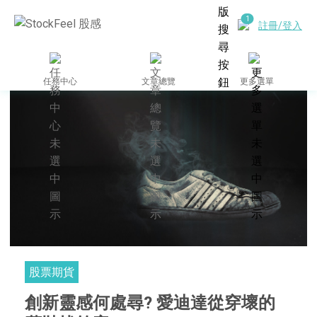
註冊/登入
任務中心
文章總覽
更多選單
股票期貨
創新靈感何處尋? 愛迪達從穿壞的