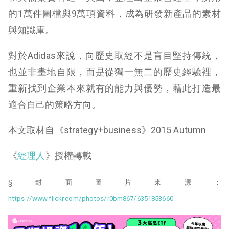
的1萬件圖檔與9萬項資料，成為研發新產品的素材
與知識庫。
對於Adidas來說，向歷史取經不是盲目堅持傳統，
也並非畫地自限，而是從獨一無二的歷史經驗裡，
重新找到企業本來就有的能力與優勢，藉此打造最
適合自己的策略方向。
本文取材自《strategy+business》2015 Autumn
《
經理人
》授權轉載
§封面圖片來源：
https://www.flickr.com/photos/r0bm867/6351853660