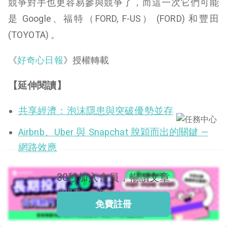
競爭對手也更容易參與競爭了，而這一次它們可能
是 Google、福特（FORD, F-US） (
FORD
) 和豐田
(
TOYOTA
) 。
閱讀文章，天天賺
獎勵
《
好奇心日報
》授權轉載
登入股感會員，閱讀
任一文章
【延伸閱讀】
共享經濟：泡沫隱患與突破優勢並存
出國就缺這咖？股
Airbnb、Uber 與 Snapchat 脫穎而出的關鍵 —
感會員免費帶回
網路效應
家！
更多任務
登記抽北歐小刺蝟 20
吋上掀行李箱
30秒加入會員，暢讀文章
慢慢看，文章很多
免費註冊