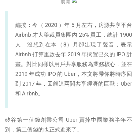
展開
飯店業和叫車生意的本質區別，決定了 Uber 的利潤
不會好
編按：今（ 2020 ）年 5 月左右，房源共享平台
至少目前，Airbnb 進入的新市場想像力更大
Airbnb 才大舉裁員集團內 25% 員工，總計 1900
人。沒想到在本（8）月卻出現了聲音，表示
Airbnb 打算重啟去年 2019 年擱置已久的 IPO 計
畫。對比同樣以用戶共享服務為業務核心，並在
2019 年成功 IPO 的 Uber，本文將帶你將時序回
到 2017 年，回顧這兩間共享經濟的巨獸：Uber
和 Airbnb。
矽谷第一值錢創業公司 Uber 賣掉中國業務半年不
到，第二值錢的也正式進來了。