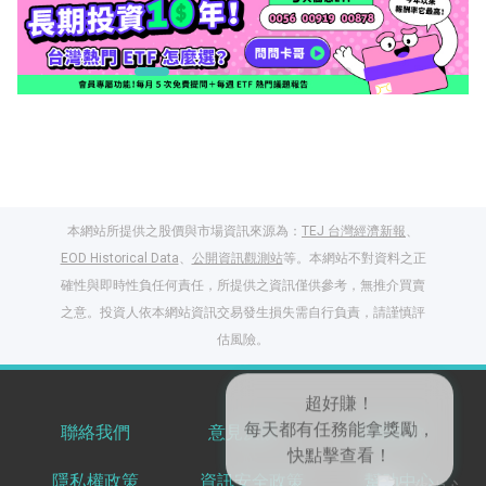
本網站所提供之股價與市場資訊來源為：
TEJ 台灣經濟新報
、
EOD Historical Data
、
公開資訊觀測站
等。本網站不對資料之正
確性與即時性負任何責任，所提供之資訊僅供參考，無推介買賣
之意。投資人依本網站資訊交易發生損失需自行負責，請謹慎評
閱讀文章，天天賺
估風險。
獎勵
登入股感會員，閱讀
任一文章
聯絡我們
意見反饋
服務條款
隱私權政策
資訊安全政策
幫助中心