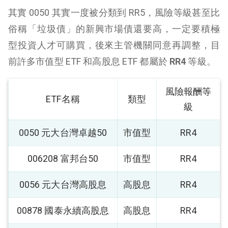
其實 0050 其實一度被分類到 RR5，風險等級甚至比
俗稱「垃圾債」的新興市場債還要高，一定要積極
型投資人才可購買，後來主管機關同意再調整，目
前許多市值型 ETF 和高股息 ETF 都屬於
RR4
等級。
風險報酬等
ETF名稱
類型
級
0050 元大台灣卓越50
市值型
RR4
006208 富邦台50
市值型
RR4
0056 元大台灣高股息
高股息
RR4
00878 國泰永續高股息
高股息
RR4