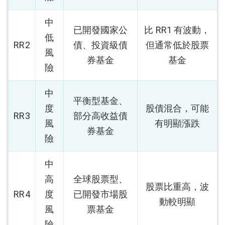
中
已開發國家公
比 RR1 有波動，
低
RR2
債、投資級債
但通常低於股票
風
券基金
基金
險
中
平衡型基金、
度
股債混合，可能
RR3
部分高收益債
風
有明顯漲跌
券基金
險
中
高
全球股票型、
股票比重高，波
RR4
度
已開發市場股
動較明顯
風
票基金
險