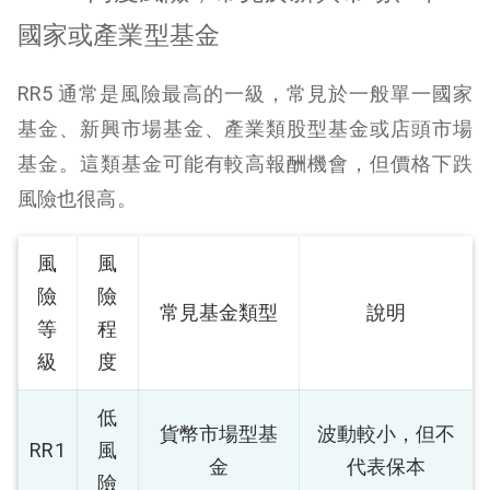
國家或產業型基金
RR5 通常是風險最高的一級，常見於一般單一國家
基金、新興市場基金、產業類股型基金或店頭市場
基金。這類基金可能有較高報酬機會，但價格下跌
風險也很高。
風
風
險
險
常見基金類型
說明
等
程
級
度
低
貨幣市場型基
波動較小，但不
RR1
風
金
代表保本
險