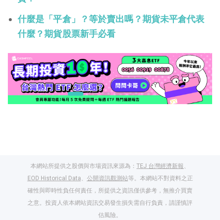
什麼是「平倉」？等於賣出嗎？期貨未平倉代表
什麼？期貨股票新手必看
本網站所提供之股價與市場資訊來源為：
TEJ 台灣經濟新報
、
EOD Historical Data
、
公開資訊觀測站
等。本網站不對資料之正
確性與即時性負任何責任，所提供之資訊僅供參考，無推介買賣
之意。投資人依本網站資訊交易發生損失需自行負責，請謹慎評
閱讀文章，天天賺
估風險。