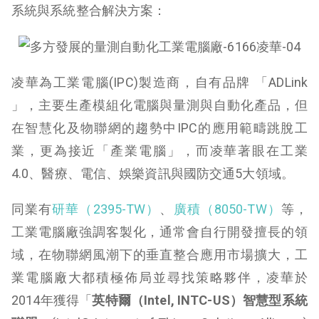
系統與系統整合解決方案：
凌華為工業電腦(IPC)製造商，自有品牌 「ADLink
」，主要生產模組化電腦與量測與自動化產品，但
在智慧化及物聯網的趨勢中IPC的應用範疇跳脫工
業，更為接近「產業電腦」，而凌華著眼在工業
4.0、醫療、電信、娛樂資訊與國防交通5大領域。
同業有
研華（2395-TW）
、
廣積（8050-TW）
等，
工業電腦廠強調客製化，通常會自行開發擅長的領
域，在物聯網風潮下的垂直整合應用市場擴大，工
業電腦廠大都積極佈局並尋找策略夥伴，凌華於
2014年獲得「
英特爾（Intel, INTC-US）智慧型系統