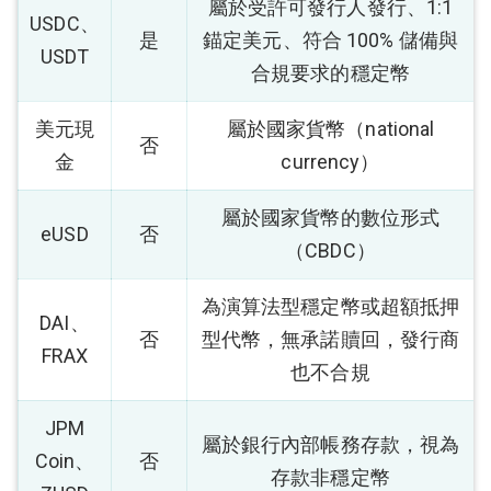
屬於受許可發行人發行、1:1
USDC、
是
錨定美元、符合 100% 儲備與
USDT
合規要求的穩定幣
美元現
屬於國家貨幣（national
否
金
currency）
屬於國家貨幣的數位形式
eUSD
否
（CBDC）
為演算法型穩定幣或超額抵押
DAI、
否
型代幣，無承諾贖回，發行商
FRAX
也不合規
JPM
屬於銀行內部帳務存款，視為
Coin、
否
存款非穩定幣