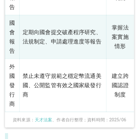
告
國
掌握法
會
定期向國會提交破產程序研究、
案實施
報
法規制定、申請處理進度等報告
情形
告
外
國
禁止未遵守規範之穩定幣流通美
建立跨
發
國、公開監管有效之國家級發行
國認證
行
商
制度
商
資料來源：
天才法案
、作者自行整理；資料時間：2025/06