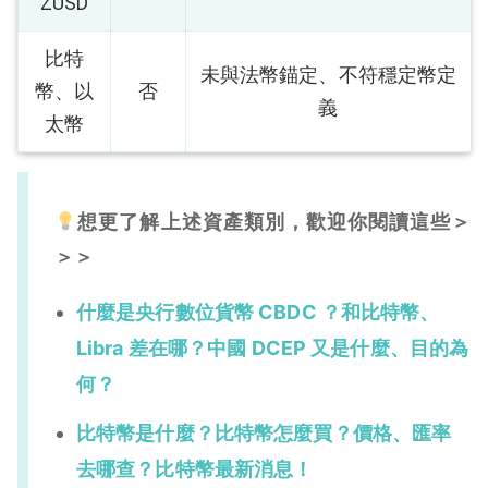
ZUSD
比特
未與法幣錨定、不符穩定幣定
幣、以
否
義
太幣
想更了解上述資產類別，歡迎你閱讀這些＞
＞＞
什麼是央行數位貨幣 CBDC ？和比特幣、
Libra 差在哪？中國 DCEP 又是什麼、目的為
何？
比特幣是什麼？比特幣怎麼買？價格、匯率
去哪查？比特幣最新消息！