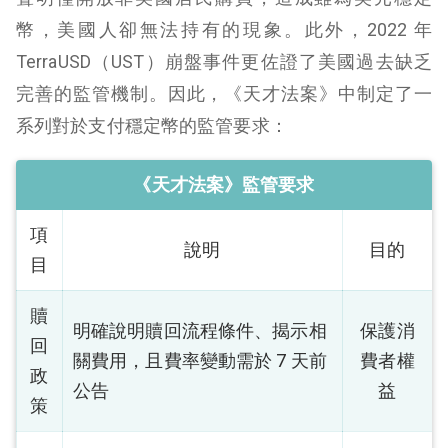
幣，美國人卻無法持有的現象。此外，2022 年
TerraUSD（UST）崩盤事件更佐證了美國過去缺乏
完善的監管機制。因此，《天才法案》中制定了一
系列對於支付穩定幣的監管要求：
《天才法案》監管要求
項
說明
目的
目
贖
明確說明贖回流程條件、揭示相
保護消
回
關費用，且費率變動需於 7 天前
費者權
政
公告
益
策