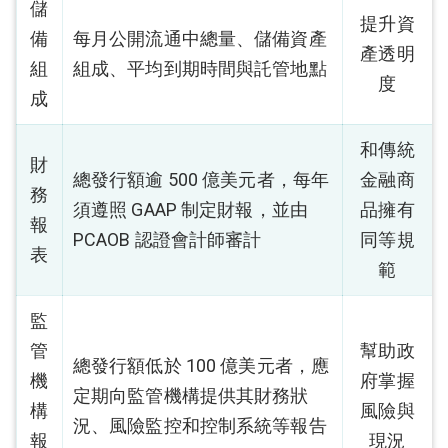
儲
提升資
備
每月公開流通中總量、儲備資產
產透明
組
組成、平均到期時間與託管地點
度
成
和傳統
財
總發行額逾 500 億美元者，每年
金融商
務
須遵照 GAAP 制定財報，並由
品擁有
報
PCAOB 認證會計師審計
同等規
表
範
監
管
幫助政
總發行額低於 100 億美元者，應
機
府掌握
定期向監管機構提供其財務狀
構
風險與
況、風險監控和控制系統等報告
報
現況