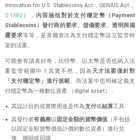
Innovation for U.S. Stablecoins Act，GENIUS Act，
S.1582
），
內容涵括對於支付穩定幣（Payment
Stablecoins）發行商的要求、儲備要求、透明與揭
露要求
等等，是美國首次為支付穩定幣設立監管框
架的法案。
可能會有讀者好奇，比特幣、以太幣是否也納入法
案監管範圍中？其實不然，因為
天才法案僅針對
「支付穩定幣」進行規範
。而法案中也明確定義支
付穩定幣為一種數位資產 （digital asset）：
其設計目的或實際用途是作為
支付
或
結算
工具
其發行者
有義務
以
固定金額的貨幣價值
（不包括
以固定金額貨幣價值計價的數位資產）進行兌
換、贖回或回購