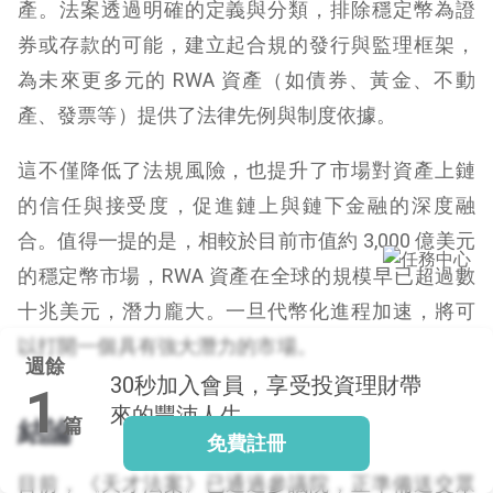
產。法案透過明確的定義與分類，排除穩定幣為證
券或存款的可能，建立起合規的發行與監理框架，
為未來更多元的 RWA 資產（如債券、黃金、不動
閱讀文章，天天賺
產、發票等）提供了法律先例與制度依據。
獎勵
登入股感會員，閱讀
這不僅降低了法規風險，也提升了市場對資產上鏈
任一文章
的信任與接受度，促進鏈上與鏈下金融的深度融
合。值得一提的是，相較於目前市值約 3,000 億美元
出國就缺這咖？股
的穩定幣市場，RWA 資產在全球的規模早已超過數
感會員免費帶回
十兆美元，潛力龐大。一旦代幣化進程加速，將可
家！
更多任務
登記抽北歐小刺蝟 20
以打開一個具有強大潛力的市場。
週餘
吋上掀行李箱
30秒
加入會員，享受投資理財帶
1
來的豐沛人生
篇
結論
免費註冊
目前，《天才法案》已通過參議院，正準備送交眾