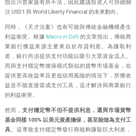
指出川普家族有所不法，因此建議投資人可持續關
注 USD1 與 World Liberty Financial 的未來動向。
同時，《天才法案》也有可能與傳統金融機構產生
利益衝突。根據
Macro in Defi
的文章指出，傳統商
業銀行獲益來源主要來自於存貸利差。為賺取利
差，銀行尚須提供支付功能以吸引大眾資金流入。
而與支付穩定幣擔保模式類似的貨幣市場基金，在
提供更高收益率且更低信用風險的情況下，所獲收
益並不能直接當成支付工具，這才解決與商業銀行
的利益衝突。
然而，
支付穩定幣不但不提供利息，還與市場貨幣
基金同樣 100% 以美元資產擔保，甚至能做為支付工
具
。這導致支付穩定幣發行商能夠賺取巨大利差，