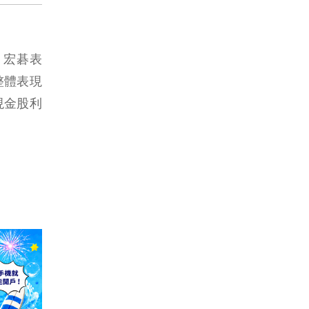
長。宏碁表
整體表現
現金股利