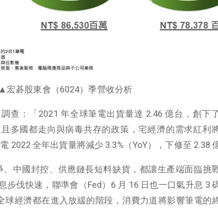
▲宏碁股東會（6024）季營收分析
e）調查：「2021 年全球筆電出貨量達 2.46 億台，創
並且多國都走向與病毒共存的政策，宅經濟的需求紅利
筆電 2022 全年出貨量將減少 3.3%（YoY），下修至 2.38
烏戰爭、中國封控、供應鏈長短料缺貨，都讓生產端面臨挑
伐快速，聯準會（Fed）6 月 16 日也一口氣升息 3 
幅。全球經濟都在進入放緩的階段，消費力道將影響筆電的