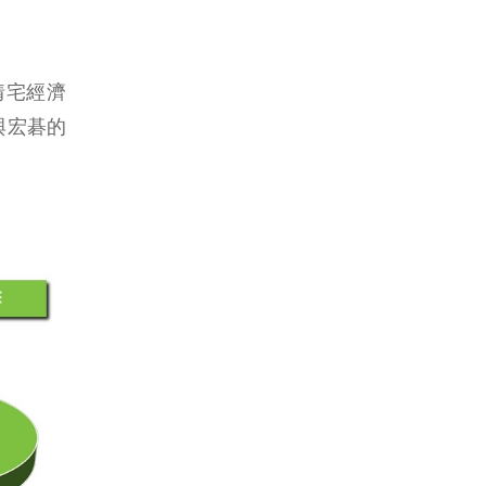
情宅經濟
與宏碁的