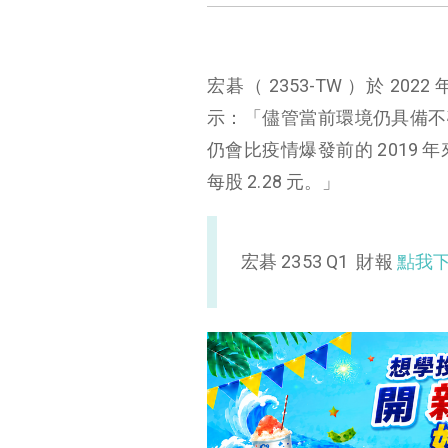
宏碁（ 2353-TW ）於 2
示：「儘管當前環境仍具備不確
仍會比疫情爆發前的 2019
每股 2.28 元。」
宏碁 2353 Q1 財報
點我