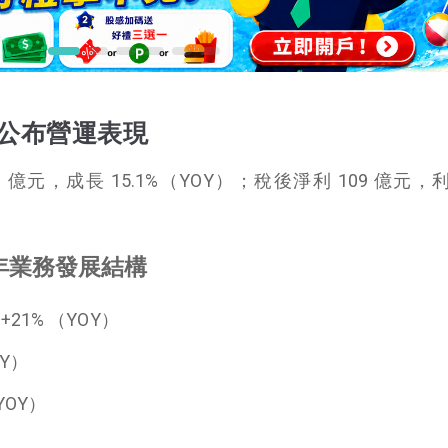
）公布營運表現
.1 億元，成長 15.1%（YOY）；稅後淨利 109 億元
 年業務發展結構
21% （YOY）
OY）
YOY）