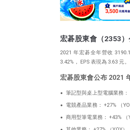
宏碁股東會（2353）公布營運表現
宏碁股東會（2353）公布股利政策
宏碁股東會（2353）筆電產業現況及未來展望
宏碁股東會（2353
宏碁股東會（2353）
Q&A
2021 年宏碁全年營收 3190
3.42%， EPS 表現為 3.63 元。
宏碁股東會公布 2021
筆記型與桌上型電腦業務： +
電競產品業務： +27% （Y
商用型筆電業務： +43% （
其他業務： +27% （YOY）