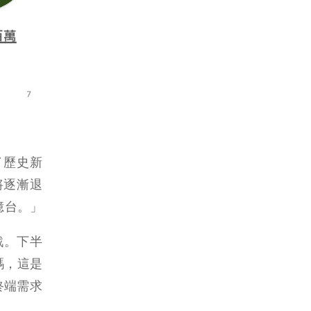
下了歷史新
將逐漸退
 億台。」
戰。下半
碼，這是
終端需求