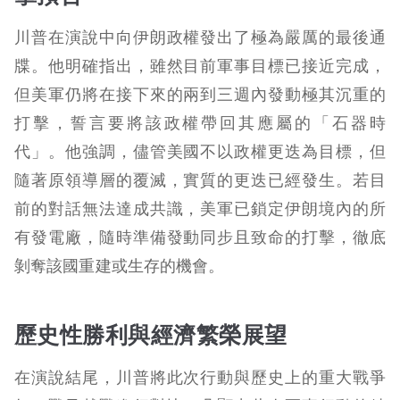
川普在演說中向伊朗政權發出了極為嚴厲的最後通
牒。他明確指出，雖然目前軍事目標已接近完成，
但美軍仍將在接下來的兩到三週內發動極其沉重的
打擊，誓言要將該政權帶回其應屬的「石器時
代」。他強調，儘管美國不以政權更迭為目標，但
隨著原領導層的覆滅，實質的更迭已經發生。若目
前的對話無法達成共識，美軍已鎖定伊朗境內的所
有發電廠，隨時準備發動同步且致命的打擊，徹底
剝奪該國重建或生存的機會。
歷史性勝利與經濟繁榮展望
在演說結尾，川普將此次行動與歷史上的重大戰爭