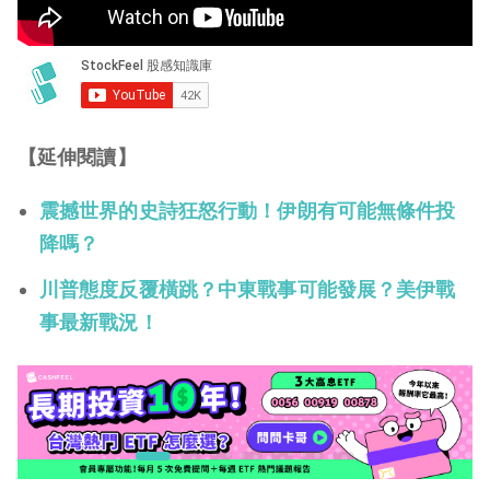
【延伸閱讀】
震撼世界的史詩狂怒行動！伊朗有可能無條件投
降嗎？
川普態度反覆橫跳？中東戰事可能發展？美伊戰
事最新戰況！