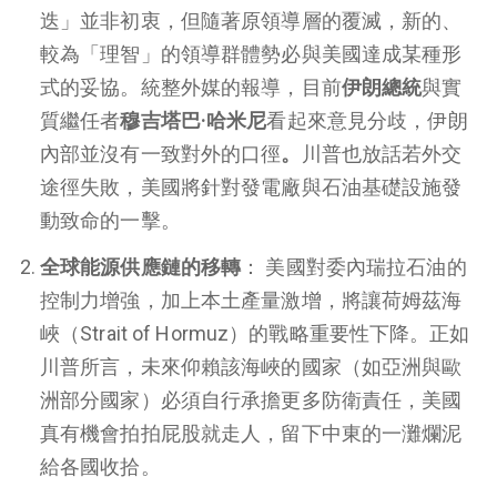
迭」並非初衷，但隨著原領導層的覆滅，新的、
較為「理智」的領導群體勢必與美國達成某種形
式的妥協。統整外媒的報導，目前
伊朗總統
與實
質繼任者
穆吉塔巴·哈米尼
看起來意見分歧，伊朗
內部並沒有一致對外的口徑
。
川普也放話若外交
途徑失敗，美國將針對發電廠與石油基礎設施發
動致命的一擊。
全球能源供應鏈的移轉
： 美國對委內瑞拉石油的
控制力增強，加上本土產量激增，將讓荷姆茲海
峽（Strait of Hormuz）的戰略重要性下降。正如
川普所言，未來仰賴該海峽的國家（如亞洲與歐
洲部分國家）必須自行承擔更多防衛責任，美國
真有機會拍拍屁股就走人，留下中東的一灘爛泥
給各國收拾。