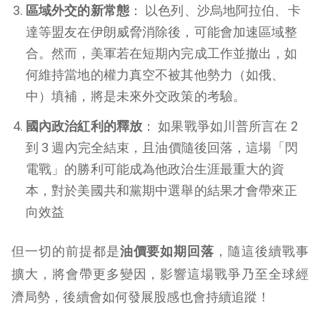
區域外交的新常態
： 以色列、沙烏地阿拉伯、卡
達等盟友在伊朗威脅消除後，可能會加速區域整
合。然而，美軍若在短期內完成工作並撤出，如
何維持當地的權力真空不被其他勢力（如俄、
中）填補，將是未來外交政策的考驗。
國內政治紅利的釋放
： 如果戰爭如川普所言在 2
到 3 週內完全結束，且油價隨後回落，這場「閃
電戰」的勝利可能成為他政治生涯最重大的資
本，對於美國共和黨期中選舉的結果才會帶來正
向效益
但一切的前提都是
油價要如期回落
，隨這後續戰事
擴大，將會帶更多變因，影響這場戰爭乃至全球經
濟局勢，後續會如何發展股感也會持續追蹤！