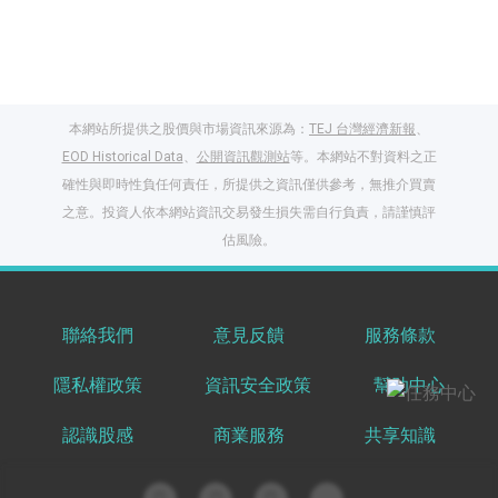
本網站所提供之股價與市場資訊來源為：
TEJ 台灣經濟新報
、
EOD Historical Data
、
公開資訊觀測站
等。本網站不對資料之正
確性與即時性負任何責任，所提供之資訊僅供參考，無推介買賣
之意。投資人依本網站資訊交易發生損失需自行負責，請謹慎評
閱讀文章，天天賺
估風險。
獎勵
登入股感會員，閱讀
任一文章
聯絡我們
意見反饋
服務條款
隱私權政策
資訊安全政策
幫助中心
出國就缺這咖？股
感會員免費帶回
認識股感
商業服務
共享知識
家！
更多任務
登記抽北歐小刺蝟 20
吋上掀行李箱