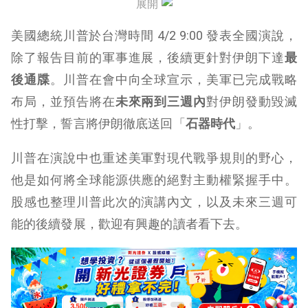
展開
未來展望：後戰爭時代的秩序重組
美國總統川普於台灣時間 4/2 9:00 發表全國演說，
除了報告目前的軍事進展，後續更針對伊朗下達
最
後通牒
。川普在會中向全球宣示，美軍已完成戰略
布局，並預告將在
未來兩到三週內
對伊朗發動毀滅
性打擊，誓言將伊朗徹底送回「
石器時代
」。
川普在演說中也重述美軍對現代戰爭規則的野心，
他是如何將全球能源供應的絕對主動權緊握手中。
股感也整理川普此次的演講內文，以及未來三週可
能的後續發展，歡迎有興趣的讀者看下去。