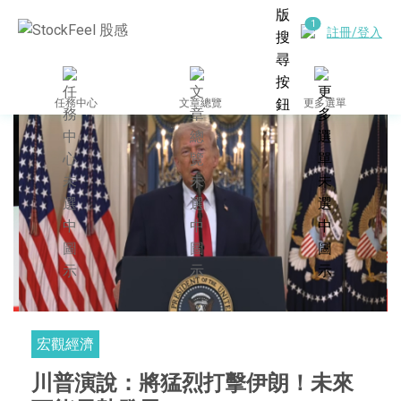
註冊/登入
任務中心
文章總覽
更多選單
宏觀經濟
川普演說：將猛烈打擊伊朗！未來