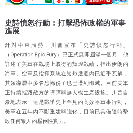
史詩憤怒行動：打擊恐怖政權的軍事
進展
針對中東局勢，川普宣布「史詩憤怒行動」
（Operation Epic Fury）已正式展開屆滿一個月。他
詳述了美軍在戰場上取得的輝煌戰績，指出伊朗的
海軍、空軍及指揮系統在短短幾週內已近乎瓦解，
其領導層中多名恐怖份子也已遭到殲滅。目前美軍
正持續摧毀敵方的導彈與無人機生產設施。川普自
豪地表示，這是戰爭史上罕見的高效率軍事行動，
美軍在五年內不斷重建與強化，目前已具備隨時擊
敗任何敵人的壓倒性實力。