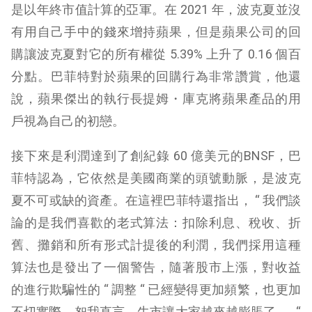
是以年終市值計算的亞軍。在 2021 年，波克夏並沒
有用自己手中的錢來增持蘋果，但是蘋果公司的回
購讓波克夏對它的所有權從 5.39% 上升了 0.16 個百
分點。巴菲特對於蘋果的回購行為非常讚賞，他還
說，蘋果傑出的執行長提姆・庫克將蘋果產品的用
戶視為自己的初戀。
接下來是利潤達到了創紀錄 60 億美元的BNSF，巴
菲特認為，它依然是美國商業的頭號動脈，是波克
夏不可或缺的資產。在這裡巴菲特還指出， “ 我們談
論的是我們喜歡的老式算法：扣除利息、稅收、折
舊、攤銷和所有形式計提後的利潤，我們採用這種
算法也是發出了一個警告，隨著股市上漲，對收益
的進行欺騙性的 “ 調整 “ 已經變得更加頻繁，也更加
不切實際，恕我直言，牛市讓大家越來越膨脹了…… “