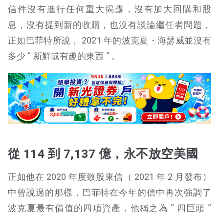
信件沒有進行任何重大揭露，沒有加大回購和股
息，沒有提到新的收購，也沒有談論繼任者問題，
正如巴菲特所說， 2021 年的波克夏・海瑟威並沒有
多少 “ 新鮮或有趣的東西 “ 。
從 114 到 7,137 億，永不放空美國
正如他在 2020 年度致股東信（ 2021 年 2 月發布）
中曾說過的那樣，巴菲特在今年的信中再次強調了
波克夏最有價值的四項資產，他稱之為 “ 四巨頭 “