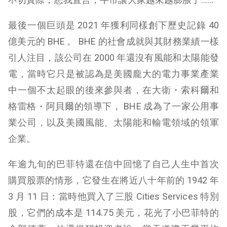
最後一個巨頭是 2021 年獲利同樣創下歷史記錄 40
億美元的 BHE 。 BHE 的社會成就與其財務業績一樣
引人注目，該公司在 2000 年還沒有風能和太陽能發
電，當時它只是被認為是美國龐大的電力事業產業
中一個不太起眼的後來參與者，在大衛・索科爾和
格雷格・阿貝爾的領導下， BHE 成為了一家公用事
業公司，以及美國風能、太陽能和輸電領域的領軍
企業。
年逾九旬的巴菲特還在信中回憶了自己人生中首次
購買股票的情形，它發生在將近八十年前的 1942 年
3 月 11 日：當時他買入了三股 Cities Services 特別
股，它們的成本是 114.75 美元，花光了小巴菲特的