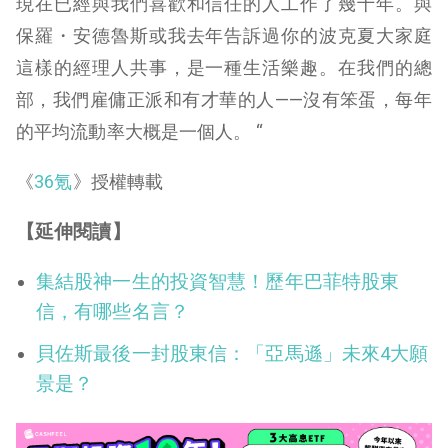
現在已經與我們喜歡和信任的人工作了幾十年。與
保羅・安德魯斯或我去年告訴過你的波克夏大家庭
這樣的經理人共事，是一種生活樂趣。在我們的總
部，我們雇傭正派和有才華的人——沒有笨蛋，每年
的平均流動率大概是一個人。 “
《
36氪
》授權轉載
【延伸閱讀】
集結股神一生的投資智慧！歷年巴菲特股東
信，有哪些名言？
貝佐斯最後一封股東信：「亞馬遜」未來4大願
景是？