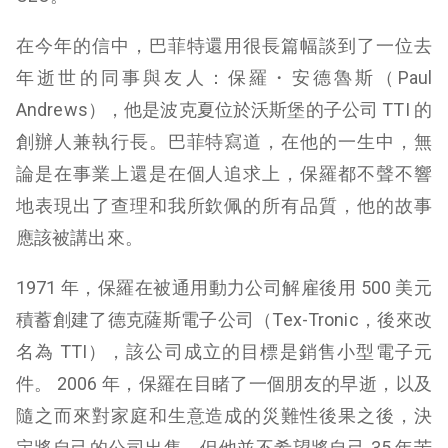
在今年的信中，巴菲特還用很長篇幅談到了一位去
年逝世的同事與友人：保羅・安德魯斯（Paul
Andrews），他是波克夏位於沃斯堡的子公司 TTI 的
創辦人兼執行長。巴菲特寫道，在他的一生中，無
論是在事業上還是在個人追求上，保羅都不聲不響
地表現出了查理和我所欽佩的所有品質，他的故事
應該被講出來。
1971 年，保羅在被通用動力公司解雇後用 500 美元
積蓄創建了德克薩斯電子公司（Tex-Tronic，後來改
名為 TTI），該公司成立的目標是銷售小型電子元
件。 2006 年，保羅在目睹了一個朋友的早逝，以及
隨之而來對家庭和生意造成的災難性後果之後，決
定將自己的公司出售，但他並不希望將自己 35 年苦