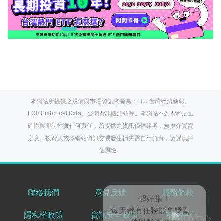
本網站所提供之股價與市場資訊來源為：
TEJ 台灣經濟新報
、
EOD Historical Data
、
公開資訊觀測站
等。本網站不對資料之正
確性與即時性負任何責任，所提供之資訊僅供參考，無推介買賣
之意。投資人依本網站資訊交易發生損失需自行負責，請謹慎評
閱讀文章，天天賺
估風險。
獎勵
登入股感會員，閱讀
任一文章
聯絡我們
意見反饋
服務條款
隱私權政策
資訊安全政策
幫助中心
出國就缺這咖？股