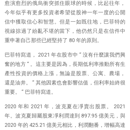
愈演愈烈的俄烏衝突抓住眼球的時候，比起往年，
今年似乎有更多投資者希望從股神一年一度的公開
信中獲取信心和智慧。但是一如既往地，巴菲特的
視線掠過了紛亂不堪的當下，他仍然只是在信件中
重申著自己那些已經堅持了 80 年的原則。
巴菲特寫道， 2021 年在股市中 “ 沒有什麼讓我們興
奮的地方 “ 。這主要是因為，長期低利率推動所有生
產性投資的價格上漲，無論是股票、公寓、農場，
還是油井。 “ 其他因素也會影響估值，但利率始終很
重要。 “ 巴菲特寫道。
2020 年和 2021 年，波克夏在凈賣出股票。 2021
年。波克夏歸屬股東凈利潤達到 897.95 億美元，與
2020 年的 425.21 億美元相比，利潤翻番，增幅高達