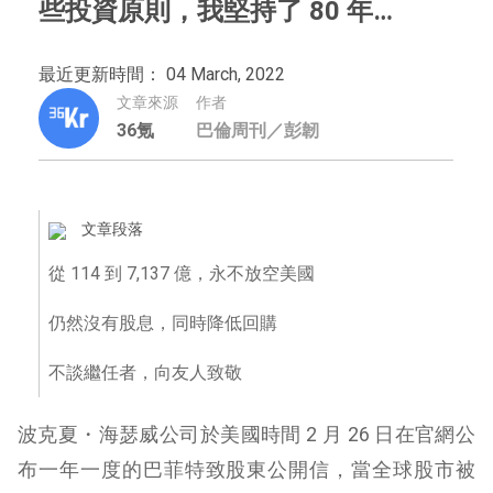
些投資原則，我堅持了 80 年…
最近更新時間： 04 March, 2022
文章來源
作者
36氪
巴倫周刊／彭韌
文章段落
從 114 到 7,137 億，永不放空美國
仍然沒有股息，同時降低回購
不談繼任者，向友人致敬
波克夏・海瑟威公司於美國時間 2 月 26 日在官網公
布一年一度的巴菲特致股東公開信，當全球股市被