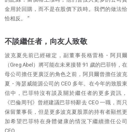
金用於回購，而不是在股價下跌時。我們的做法恰
恰相反。 “
不談繼任者，向友人致敬
波克夏先前已經確定，副董事長格雷格・阿貝爾
（Greg Abel）將可能在未來接替 91 歲的巴菲特，在
母公司擔任更廣泛的角色之前，阿貝爾曾擔任波克
夏・海瑟威能源公司的 CEO 多年。在今年的致股東
信中，巴菲特沒有談及關於繼任者的更多資訊，
《巴倫周刊》曾經建議巴菲特辭去 CEO 一職，而只
保留董事長，但是更多波克夏股票的持有者顯然更
加希望巴菲特在身體健康的情況下繼續擔任公司
CEO。