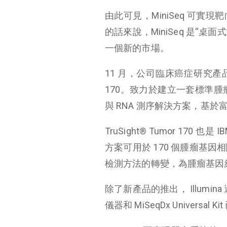
由此可見，MiniSeq 可實現靶向測
的話來說，MiniSeq 是“
一個新的市場。
11 月，公司臨床癌症研究產品又
170。致力於建立一套標準腫瘤變異
與 RNA 測序解決方案，基
TruSight® Tumor 170
方案可用於 170 個腫瘤基
檢測方法的轉變，為腫瘤基因
除了新產品的推出， Illumina 
儀器和 MiSeqDx Univers