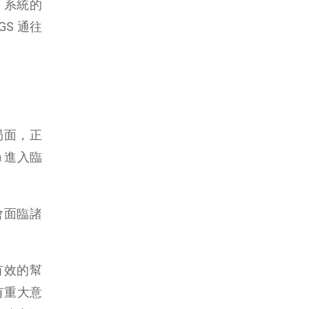
) 系統的
GS 通往
的局面，正
 進入臨
會面臨諸
夠有效的幫
有重大意