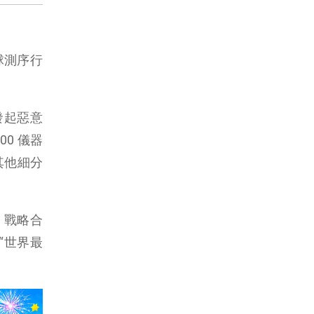
全球測序行
其發起惡意
00 儀器
其他細分
、戰略合
為“世界最