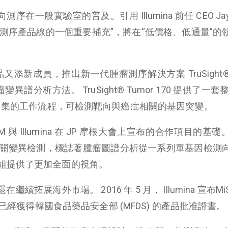
序在一般實驗室的普及。引用 Illumina 前任 CEO Jay Fl
桌面式測序產品線的一個重要補充”，將在“低價格、低通量”的
添新成員，推出新一代腫瘤測序解決方案 TruSight® 
譜分析方法。 TruSight® Tumor 170 提供了一套整
於富集的工作流程，可檢測靶向與癌症相關的基因突變。
 也是 IBM 與 Illumina 在 JP 摩根大會上宣布的合作項目的
因相關變異檢測，標誌著腫瘤圖譜分析從一系列單基因檢測
組提供了更加全面的視角。
還在繼續拓展海外市場。 2016 年 5 月， Illumina 宣布Mi
al Kit 已經獲得韓國食品藥品安全部 (MFDS) 的產品批准證書。