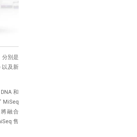
品，分別是
) 以及新
DNA 和
MiSeq
，將融合
Seq 售