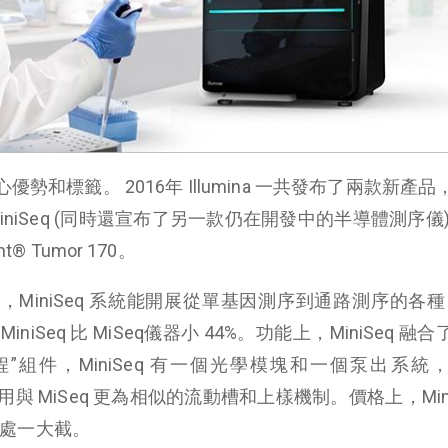
的核心優勢和標籤。 2016年 Illumina 一共發布了兩款新產
 MiniSeq (同時還宣布了另一款仍在開發中的半導體測序儀
® Tumor 170。
技術，MiniSeq 系統能開展從單基因測序到通路測序的各種 
iSeq 比 MiSeq儀器小 44%。功能上，MiniSeq 融合了 
佳工程”組件，MiniSeq 有一個光學模塊和一個泵出系統
用與 MiSeq 更為相似的流動槽和上樣機制。價格上，Mini
要低處一大截。