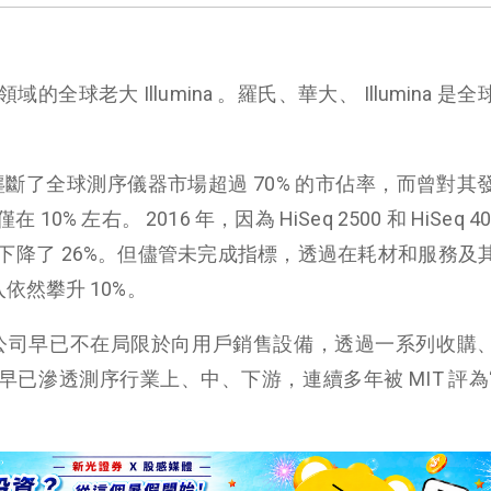
球老大 Illumina 。羅氏、華大、 Illumina 是
mina 壟斷了全球測序儀器市場超過 70% 的市佔率，而曾對
 左右。 2016 年，因為 HiSeq 2500 和 HiSeq 40
下降了 26%。但儘管未完成指標，透過在耗材和服務及
收入依然攀升 10%。
測序公司早已不在局限於向用戶銷售設備，透過一系列收購
務範圍早已滲透測序行業上、中、下游，連續多年被 MIT 評