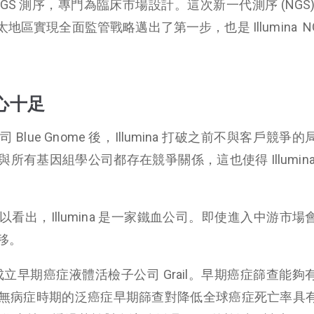
 NGS 測序，專門為臨床市場設計。這次新一代測序 (NGS
在亞太地區實現全面監管戰略邁出了第一步，也是 Illumina N
心十足
lue Gnome 後，Illumina 打破之前不與客戶競爭
有基因組學公司都存在競爭關係，這也使得 Illumina
看出，Illumina 是一家鐵血公司。即使進入中游市場
移。
ina 宣布成立早期癌症液體活檢子公司 Grail。早期癌症篩查能
無病症時期的泛癌症早期篩查對降低全球癌症死亡率具