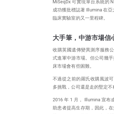
MiSeqDx 可實現單台系統的
成功獲批標誌著 Illumina 
臨床實驗室的又一里程碑。
大手筆，中游市場信
收購英國遺傳變異測序服務公司 B
式進軍中游市場。但公司幾乎與所
床市場會有些困難。
不過從之前的羅氏收購風波可以
多挑戰，公司還是走的堅定不
2016 年 1 月， Illum
助患者提高生存期，因此，在