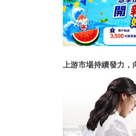
上游市場持續發力，向普通實驗室普及
大手筆，中游市場信
心十足
下游：數據 + 雲端服務
專利大戰：侵權零容忍
新官上任，加緊團隊擴充
上游市場持續發力，
未來，臨床市場是重頭戲
2016 大事蹟