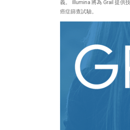
義。 Illumina 將為 Gra
癌症篩查試驗。