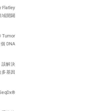
atley
領域開闢
Tumor
個 DNA
基礎。該解決
向多基因
SeqDx®