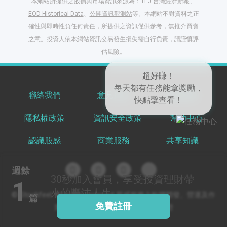
本網站所提供之股價與市場資訊來源為：
TEJ 台灣經濟新報
、
EOD Historical Data
、
公開資訊觀測站
等。本網站不對資料之正
確性與即時性負任何責任，所提供之資訊僅供參考，無推介買賣
之意。投資人依本網站資訊交易發生損失需自行負責，請謹慎評
閱讀文章，天天賺
估風險。
獎勵
登入股感會員，閱讀
任一文章
聯絡我們
意見反饋
服務條款
隱私權政策
資訊安全政策
幫助中心
出國就缺這咖？股
超好賺！
感會員免費帶回
每天都有任務能拿獎勵，
認識股感
商業服務
共享知識
家！
更多任務
快點擊查看！
登記抽北歐小刺蝟 20
週餘
吋上掀行李箱
30秒
加入會員，享受投資理財帶
1
來的豐沛人生
© Stockfeel. All rights reserved 股感服務之軟體開發、營運及作
篇
免費註冊
業環境通過 ISO/IEC 27001:2022 驗證