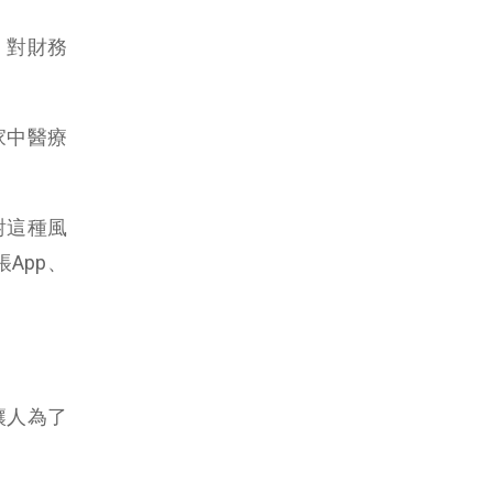
，對財務
家中醫療
對這種風
App、
讓人為了