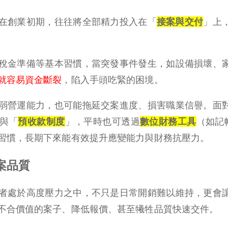
在創業初期，往往將全部精力投入在「
接案與交付
」上
稅金準備等基本習慣，當突發事件發生，如設備損壞、
就容易資金斷裂
，陷入手頭吃緊的困境。
弱營運能力，也可能拖延交案進度、損害職業信譽。面
與「
預收款制度
」
，平時也可透過
數位財務工具
（如記帳
習慣，長期下來能有效提升應變能力與財務抗壓力。
案品質
者處於高度壓力之中，不只是日常開銷難以維持，更會
不合價值的案子、降低報價、甚至犧牲品質快速交件。