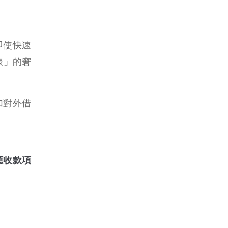
即使快速
帳」的窘
加對外借
應收款項