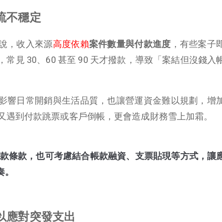
流不穩定
說，收入來源
高度依賴
案件數量與付款進度
，有些案子
見 30、60 甚至 90 天才撥款，導致「案結但沒錢入
影響日常開銷與生活品質，也讓營運資金難以規劃，增
又遇到付款跳票或客戶倒帳，更會造成財務雪上加霜。
款條款，也可考慮結合帳款融資、支票貼現等方式，讓
奏。
以應對突發支出