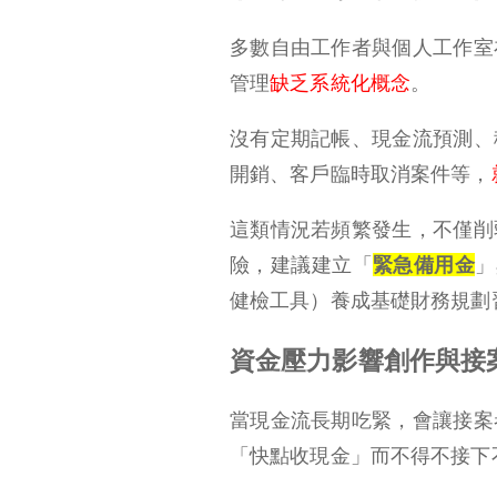
多數自由工作者與個人工作室
管理
缺乏系統化概念
。
沒有定期記帳、現金流預測、
開銷、客戶臨時取消案件等，
這類情況若頻繁發生，不僅削
險，建議建立
「
緊急備用金
」
健檢工具）養成基礎財務規劃
資金壓力影響創作與接
當現金流長期吃緊，會讓接案
「快點收現金」而不得不接下