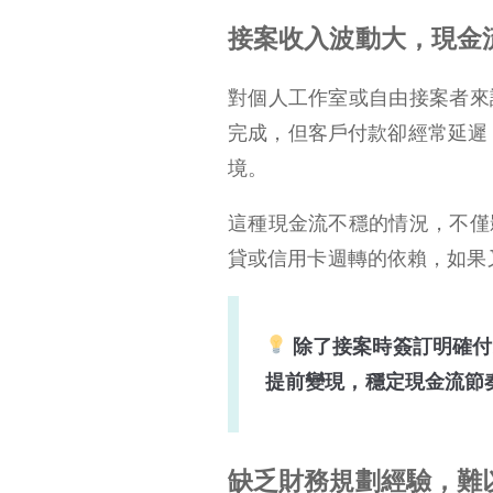
為什麼資金週轉對個人工作室這麼重要？
接案收入波動大，現金
個人資金週轉有哪些
選項？五大方式幫你
對個人工作室或自由接案者來
解套
資金週轉要注意什麼？3 件事不能忘
完成，但客戶付款卻經常延遲，常
境。
結論：資金週轉不是難題，關鍵在選擇對的方法
常見問題FAQ
這種現金流不穩的情況，不僅
立即諮詢
貸或信用卡週轉的依賴，如果
除了接案時簽訂明確付
提前變現，穩定現金流節
缺乏財務規劃經驗，難