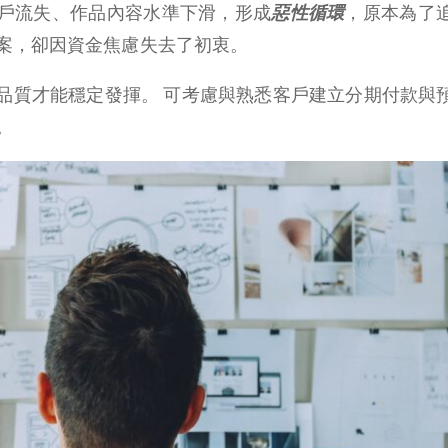
戶流失、作品內容水準下滑，形成
惡性循環
，原本為了
案，卻因資金焦慮失去了初衷。
品質才能穩定發揮。 可考慮與熟悉客戶建立分期付款與
。