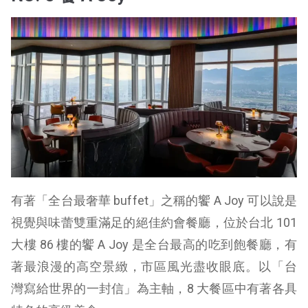
有著「全台最奢華 buffet」之稱的饗 A Joy 可以說是
視覺與味蕾雙重滿足的絕佳約會餐廳，位於台北 101
大樓 86 樓的饗 A Joy 是全台最高的吃到飽餐廳，有
著最浪漫的高空景緻，市區風光盡收眼底。以「台
灣寫給世界的一封信」為主軸，8 大餐區中有著各具