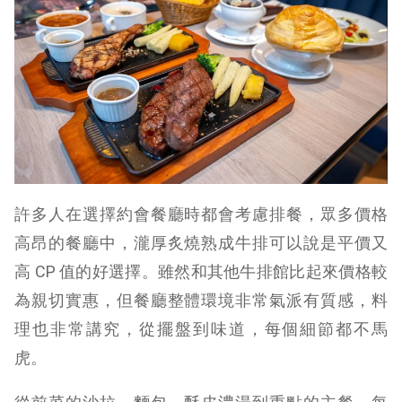
許多人在選擇約會餐廳時都會考慮排餐，眾多價格
高昂的餐廳中，瀧厚炙燒熟成牛排可以說是平價又
高 CP 值的好選擇。雖然和其他牛排館比起來價格較
為親切實惠，但餐廳整體環境非常氣派有質感，料
理也非常講究，從擺盤到味道，每個細節都不馬
虎。