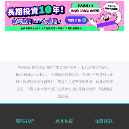
本網站所提供之股價與市場資訊來源為：
TEJ 台灣經濟新報
、
EOD Historical Data
、
公開資訊觀測站
等。本網站不對資料之正
確性與即時性負任何責任，所提供之資訊僅供參考，無推介買賣
之意。投資人依本網站資訊交易發生損失需自行負責，請謹慎評
閱讀文章，天天賺
估風險。
獎勵
登入股感會員，閱讀
任一文章
聯絡我們
意見反饋
服務條款