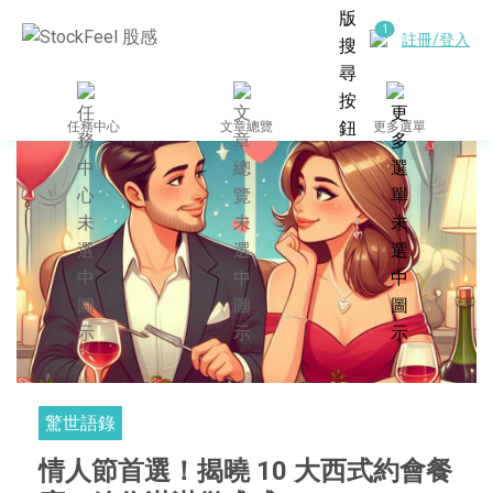
註冊/登入
任務中心
文章總覽
更多選單
驚世語錄
情人節首選！揭曉 10 大西式約會餐