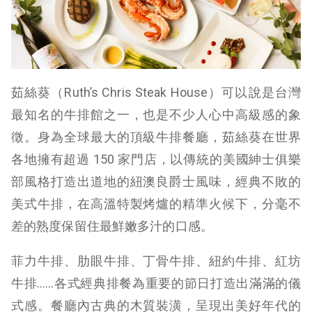
茹絲葵（Ruth’s Chris Steak House）可以說是台灣
最知名的牛排館之一，也是不少人心中高級感的象
徵。身為全球最大的頂級牛排餐廳，茹絲葵在世界
各地擁有超過 150 家門店，以傳統的美國紳士俱樂
部風格打造出道地的紐澳良爵士風味，經典不敗的
美式牛排，在高溫特製烤爐的精準火候下，分毫不
差的熟度保留住最鮮嫩多汁的口感。
菲力牛排、肋眼牛排、丁骨牛排、紐約牛排、紅坊
牛排……各式經典排餐為重要的節日打造出滿滿的儀
式感。餐廳內古典的木質裝潢，呈現出美好年代的