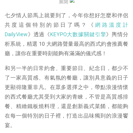
展開
NO. 6 瀧厚炙燒熟成牛排
七夕情人節馬上就要到了，今年你想好怎麼和伴侶
NO. 7 Meat Up 覓晌
共度這個特別的節日了嗎？《
網路溫度計
DailyView
》透過《
KEYPO大數據關鍵引擎
》輿情分
NO. 8 茹絲葵牛排
析系統，精選 10 大網路聲量最高的西式約會推薦餐
NO. 9 JK STUDIO
廳，讓你在重要時刻能夠有滿滿的儀式感！
NO. 10 教父牛排 Danny’s Steakhouse
和另一半的日常約會、重要節日、紀念日，都少不
了一家高質感、有氣氛的餐廳，讓別具意義的日子
更顯得隆重非凡。在眾多選擇之中，帶點浪漫情懷
的西式餐廳尤其受到大家的青睞，不管是高質感排
餐、精緻鐵板燒料理，還是創新義式菜餚，都能夠
在每一個特別的日子裡，打造出品味獨到的浪漫饗
宴。