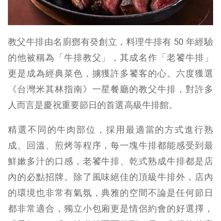
教父牛排由名廚鄧有癸創立，料理牛排有 50 年經驗
的他被稱為「牛排教父」，其成名作「老饕牛排」
更是成為經典菜色，擄獲許多饕客的心。六度獲選
《台灣米其林指南》一星餐廳的教父牛排，對許多
人而言是慶祝重要節日的首選高級牛排館。
精選不同的牛肉部位，採用最適當的方式進行熟
成、回溫、煎烤等程序，每一塊牛排都能感受到最
鮮嫰多汁的口感，老饕牛排、乾式熟成牛排都是店
內的必點招牌。除了風味絕佳的頂級牛排外，店內
的環境也非常有氣氛，典雅的空間不論是任何節日
都非常適合，獨立小包廂更是情侶約會的好選擇，