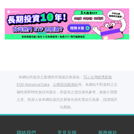
本網站所提供之股價與市場資訊來源為：
TEJ 台灣經濟新報
、
EOD Historical Data
、
公開資訊觀測站
等。本網站不對資料之正
確性與即時性負任何責任，所提供之資訊僅供參考，無推介買賣
之意。投資人依本網站資訊交易發生損失需自行負責，請謹慎評
閱讀文章，天天賺
估風險。
獎勵
登入股感會員，閱讀
任一文章
聯絡我們
意見反饋
服務條款