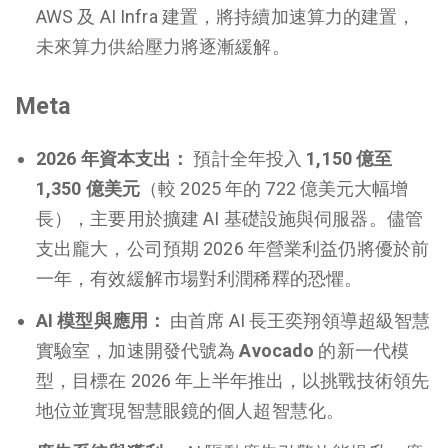
AWS 及 AI Infra 建置，將持續加速算力的建置，
未來算力供給壓力將逐漸緩解。
Meta
2026 年資本支出：
預計全年投入
1,150 億至
1,350 億美元
（較 2025 年的 722 億美元大幅增
長），主要用於擴建 AI 基礎設施與伺服器。儘管
支出龐大，公司預期 2026 年營業利益仍將優於前
一年，有效緩解市場對利潤稀釋的恐懼。
AI 模型與應用：
由首席 AI 長王奕翔領導超級智慧
實驗室，加速開發代號為
Avocado
的新一代模
型，目標在 2026 年上半年推出，以挑戰技術領先
地位並實現智慧眼鏡的個人超智慧化。