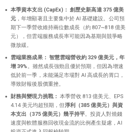
本季資本支出 (CapEx)：
創歷史新高達 375 億美
元
，年增顯著且主要集中於 AI 基礎建設。公司預
期下一季營收維持兩位數成長（約 807~818 億美
元），但雲端服務成長率可能因為基期與競爭略
微放緩。
雲端業務成果：
智慧雲端營收約 329 億美元，年
增 39%
。雖然成長強勁且優於預期，但因為增速
低於前一季，未能滿足市場對 AI 高成長的胃口，
導致財報後股價重挫。
財務與變現力挑戰：
本季營收 813 億美元、EPS
4.14 美元均超預期，但
淨利（385 億美元）與資
本支出（375 億美元）幾乎持平
。投資人對燒錢
速度與軟體服務回收現金流的比例產生疑慮，AI
投資正式進入回報檢驗期。