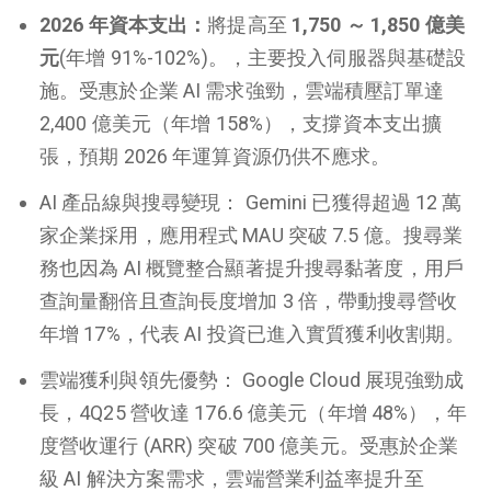
2026 年資本支出
：
將提高至
1,750 ～ 1,850 億美
元
(年增 91%-102%)。，主要投入伺服器與基礎設
施。受惠於企業 AI 需求強勁，雲端積壓訂單達
2,400 億美元（年增 158%），支撐資本支出擴
張，預期 2026 年運算資源仍供不應求。
AI 產品線與搜尋變現： Gemini 已獲得超過 12 萬
家企業採用，應用程式 MAU 突破 7.5 億。搜尋業
務也因為 AI 概覽整合顯著提升搜尋黏著度，用戶
查詢量翻倍且查詢長度增加 3 倍，帶動搜尋營收
年增 17%，代表 AI 投資已進入實質獲利收割期。
雲端獲利與領先優勢： Google Cloud 展現強勁成
長，4Q25 營收達 176.6 億美元（年增 48%），年
度營收運行 (ARR) 突破 700 億美元。受惠於企業
級 AI 解決方案需求，雲端營業利益率提升至