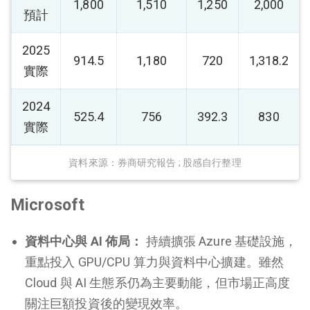
1,800
1,510
1,250
2,000
預計
2025
914.5
1,180
720
1,318.2
實際
2024
525.4
756
392.3
830
實際
資料來源：券商研究報告 ; 股感自行整理
Microsoft
資料中心與 AI 佈局：
持續擴張 Azure 基礎設施，
重點投入 GPU/CPU 算力與資料中心擴建。雖然
Cloud 與 AI 生態系仍為主要動能，但市場正高度
關注巨額投資後的變現效率。