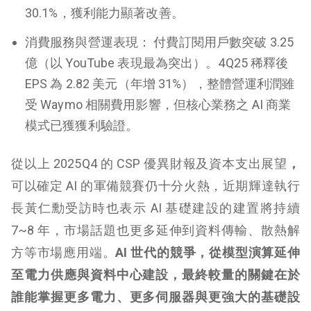
30.1%，獲利能力顯著改善。
消費服務與營運表現： 付費訂閱用戶數突破 3.25
億（以 YouTube 表現最為突出）。4Q25 稀釋後
EPS 為 2.82 美元（年增 31%），整體營運利潤雖
受 Waymo 相關費用影響，但核心業務之 AI 商業
模式已獲獲利驗證。
從以上 2025Q4 的 CSP 優異財報及資本支出展望
，
可以確定 AI 的軍備競賽仍十分火熱，近期輝達執行
長黃仁勳受訪時也表示 AI 基礎建設的建置將持續
7~8 年，市場話題也更多延伸到資料傳輸、散熱解
方等市場應用端
。
AI 世代的競爭，從模型演算延伸
至電力供應與資料中心建設，最終較量的關鍵在於
誰能掌握更多電力、更多伺服器與更強大的基礎設