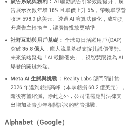
廣告系統與獲利：
AI 驅動廣告引擎效能提升，廣
告展示次數年增 18% 且單價上升 6%，帶動單季營
收達 598.9 億美元。透過 AI 演算法優化，成功提
升廣告主轉換率，讓廣告投放更精準。
社群互動與用戶基礎：
全球每日活躍用戶 (DAP)
突破
35.8 億人
，龐大流量基礎支撐其議價優勢。
未來策略聚焦「AI 載體優先」，視智慧眼鏡為 AI
爆發的關鍵終端。
Meta AI 生態與挑戰：
Reality Labs 部門預計於
2026 年達到虧損高峰（本季虧損 60.2 億美元），
隨後有望縮減。除此之外，公司還需應對法律支
出增加及青少年相關訴訟的監管挑戰。
Alphabet（Google）