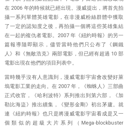
在 2006 年的時候就已經出現。漫威提出，將首先拍
攝一系列單體英雄電影，在非漫威粉絲群體中獲取
了一定的認知度之後，再拍攝一個將這些英雄集結
在一起的複仇者電影。2007 年《紐約時報》的另一
篇報導隨即顯示，儘管當時他們只公布了《鋼鐵
人》和《無敵浩克》兩部電影，但已經有超過 10 部
電影出現在他們的項目列表中。
當時幾乎沒有人意識到，漫威電影宇宙會改變好萊
塢電影工業的走向。在 2007 年，《蜘蛛人》三部曲
正式收官，《哈利波特》系列推出到第六部，《加
勒比海盜》推出續集，《變形金剛》初出茅廬。就
連《紐約時報》也只是將漫威電影宇宙看成是又一
個類似的超級大片系列（Mega-blockbuster