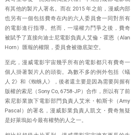
有其他的製片人署名。而在 2015 年之前，漫威內部
也另有一個包括費奇在內的六人委員會一同對所有
的電影進行指導。然而，一場權力鬥爭之後，費奇
被賦予了直接向迪士尼電影負責人艾倫・霍恩（Alan
Horn）匯報的權限，委員會被徹底架空。
至此，漫威電影宇宙幾乎所有的電影都只有費奇一
個人掛著製片人的頭銜。為數不多的例外包括《蟻
人 2》和《蜘蛛人》，後者還主要是因為需要與握有
版權的索尼（Sony Co, 6758-JP）合作，所以有了前
索尼影業旗下電影部門負責人艾米・帕斯卡（Amy
Pascal）的署名，漫威影業負責人凱文・費奇無疑
是好萊塢如今最有權勢的人之一。