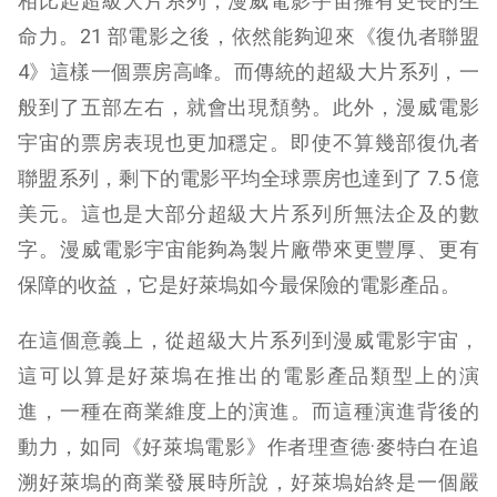
相比起超級大片系列，漫威電影宇宙擁有更長的生
命力。21 部電影之後，依然能夠迎來《復仇者聯盟
4》這樣一個票房高峰。而傳統的超級大片系列，一
般到了五部左右，就會出現頹勢。此外，漫威電影
宇宙的票房表現也更加穩定。即使不算幾部復仇者
聯盟系列，剩下的電影平均全球票房也達到了 7.5 億
美元。這也是大部分超級大片系列所無法企及的數
字。漫威電影宇宙能夠為製片廠帶來更豐厚、更有
保障的收益，它是好萊塢如今最保險的電影產品。
在這個意義上，從超級大片系列到漫威電影宇宙，
這可以算是好萊塢在推出的電影產品類型上的演
進，一種在商業維度上的演進。而這種演進背後的
動力，如同《好萊塢電影》作者理查德·麥特白在追
溯好萊塢的商業發展時所說，好萊塢始終是一個嚴