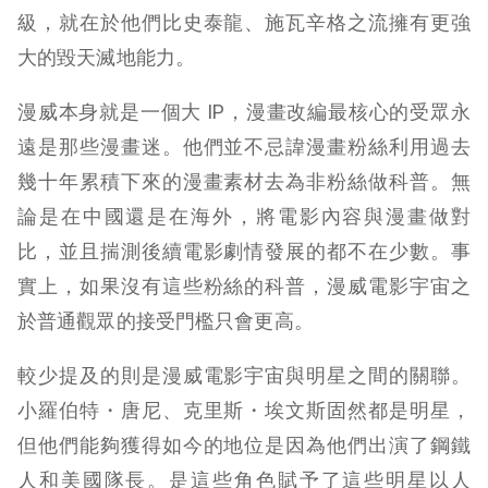
級，就在於他們比史泰龍、施瓦辛格之流擁有更強
大的毀天滅地能力。
漫威本身就是一個大 IP，漫畫改編最核心的受眾永
遠是那些漫畫迷。他們並不忌諱漫畫粉絲利用過去
幾十年累積下來的漫畫素材去為非粉絲做科普。無
論是在中國還是在海外，將電影內容與漫畫做對
比，並且揣測後續電影劇情發展的都不在少數。事
實上，如果沒有這些粉絲的科普，漫威電影宇宙之
於普通觀眾的接受門檻只會更高。
較少提及的則是漫威電影宇宙與明星之間的關聯。
小羅伯特・唐尼、克里斯・埃文斯固然都是明星，
但他們能夠獲得如今的地位是因為他們出演了鋼鐵
人和美國隊長。是這些角色賦予了這些明星以人