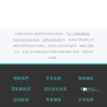
本網站所提供之股價與市場資訊來源為：
TEJ 台灣經濟新報
、
EOD Historical Data
、
公開資訊觀測站
等。本網站不對資料之正
確性與即時性負任何責任，所提供之資訊僅供參考，無推介買賣
之意。投資人依本網站資訊交易發生損失需自行負責，請謹慎評
閱讀文章，天天賺
估風險。
獎勵
登入股感會員，閱讀
任一文章
聯絡我們
意見反饋
服務條款
隱私權政策
資訊安全政策
幫助中心
出國就缺這咖？股
感會員免費帶回
認識股感
商業服務
共享知識
家！
更多任務