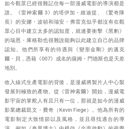
如今觀眾已經很難記住每一部漫威電影的導演都是
誰。《雷神索爾 3》的塔伊加・維迪提、《驚奇隊
長》的安娜・波頓和瑞安・弗雷克似乎都沒有在觀
眾心目中建立太多的認知度，就連要衝擊《黑豹》
的瑞恩・庫格勒也很難說能夠以此建立自己的品牌
認知。他們所享有的待遇與《變形金剛》的邁克
爾・貝，憑藉《007》成名的薩姆・門德斯也是天差
地別。
收入線式生產電影的背後，是漫威將製片人中心製
發展到極致的產物。從《雷神索爾》開始，漫威電
影宇宙的掌舵人有且只有一位，那就是如今的漫威
影業總裁凱文・費奇（Kevin Fiege）。他為所有的
電影制定大致情節以及風格，並且尋找適合的導
演，例如《奇異博士》中模仿《全面啟動》的視覺