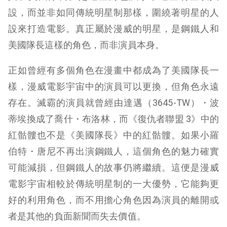
設，而並非如同傳統明星制那樣，圍繞著明星的人
設來打造電影。真正屬於漫威的明星，是鋼鐵人和
美國隊長這樣的角色，而非演員本身。
正如曾經有多個角色在漫畫中都成為了美國隊長一
樣，漫威電影宇宙中的演員可以更換，但角色永遠
存在。滅霸的演員就曾經由達邁（3645-TW）・波
蒂埃換成了喬什・布洛林，而《復仇者聯盟 3》中的
紅骷髏也不是《美國隊長》中的紅骷髏。如果小羅
伯特・唐尼不再出演鋼鐵人，這個角色的魅力確實
可能減損，但鋼鐵人的故事仍將繼續。這便是漫威
電影宇宙相較於傳統明星制的一大優勢，它能夠更
好的利用角色，而不用擔心角色因為演員的離開或
者是其他的負面新聞而失去價值。