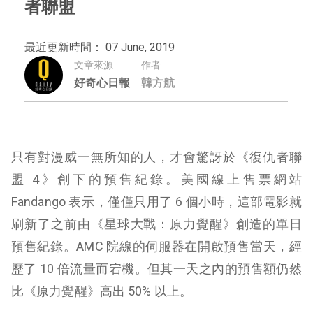
者聯盟
最近更新時間： 07 June, 2019
文章來源
作者
好奇心日報
韓方航
只有對漫威一無所知的人，才會驚訝於《復仇者聯
盟 4》創下的預售紀錄。美國線上售票網站
Fandango 表示，僅僅只用了 6 個小時，這部電影就
刷新了之前由《星球大戰：原力覺醒》創造的單日
預售紀錄。AMC 院線的伺服器在開啟預售當天，經
歷了 10 倍流量而宕機。但其一天之內的預售額仍然
比《原力覺醒》高出 50% 以上。