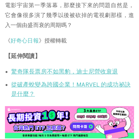
電影宇宙第一季落幕，那麼接下來的問題自然是，
它會像很多演了幾季以後被砍掉的電視劇那樣，進
入一個由盛而衰的周期嗎？
《
好奇心日報
》授權轉載
【延伸閱讀】
驚奇隊長票房不如黑豹，迪士尼營收衰退
從破產蛻變為跨國企業！MARVEL 的成功祕訣
是什麼？