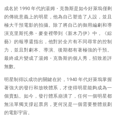
成名於 1990 年代的湯姆・克魯斯是如今好萊塢僅剩
的傳統意義上的明星，他為自己塑造了人設，並且
極大干預電影的拍攝。除了將自己的御用編劇和導
演克里斯托弗・麥奎裡帶到《新木乃伊》中，《綜
藝》的報導還指出，他對於全片有不同尋常的控制
力，並且對劇本、導演、後期都有著極強的干預。
最終成片變成了湯姆・克魯斯的個人秀，招致差評
無數。
明星制得以成功的關鍵在於，1940 年代好萊塢掌握
著強大的發行和放映體系，才使得明星能夠成為一
個賣點。如今，發行體系崩潰了，任何一個明星都
無法單獨支撐起票房，更何況是一個需要整體規劃
的電影宇宙。