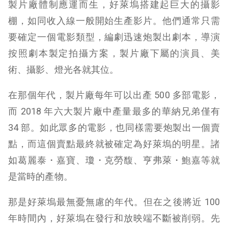
製片廠體制應運而生，好萊塢搭建起巨大的攝影
棚，如同收入線一般開始生產影片。他們通常只需
要確定一個電影類型，編劇迅速炮製出劇本，導演
按照劇本製定拍攝方案，製片廠下屬的演員、美
術、攝影、燈光各就其位。
在那個年代，製片廠每年可以出產 500 多部電影，
而 2018 年六大製片廠中產量最多的華納兄弟僅有
34 部。如此眾多的電影，也同樣需要炮製出一個賣
點，而這個賣點最終就被確定為好萊塢的明星。諸
如葛麗泰・嘉寶、瓊・克勞馥、亨弗萊・鮑嘉等就
是當時的產物。
那是好萊塢最無憂無慮的年代。但在之後將近 100
年時間內，好萊塢在發行和放映端不斷被削弱。先