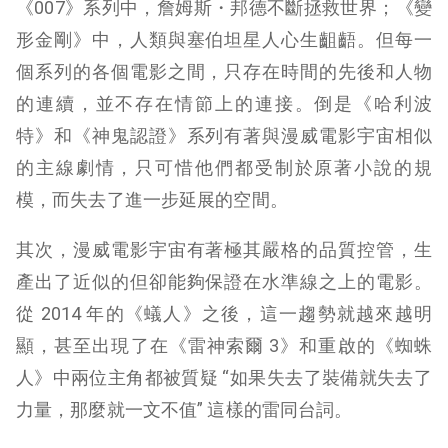
《007》系列中，詹姆斯・邦德不斷拯救世界；《變
形金剛》中，人類與塞伯坦星人心生齟齬。但每一
個系列的各個電影之間，只存在時間的先後和人物
的連續，並不存在情節上的連接。倒是《哈利波
特》和《神鬼認證》系列有著與漫威電影宇宙相似
的主線劇情，只可惜他們都受制於原著小說的規
模，而失去了進一步延展的空間。
其次，漫威電影宇宙有著極其嚴格的品質控管，生
產出了近似的但卻能夠保證在水準線之上的電影。
從 2014 年的《蟻人》之後，這一趨勢就越來越明
顯，甚至出現了在《雷神索爾 3》和重啟的《蜘蛛
人》中兩位主角都被質疑 “如​​果失去了裝備就失去了
力量，那麼就一文不值” 這樣的雷同台詞。