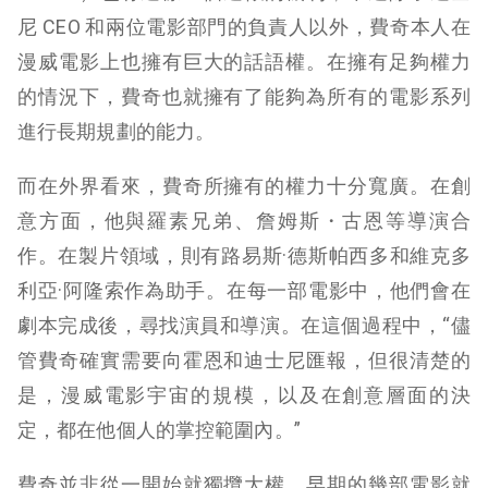
尼 CEO 和兩位電影部門的負責人以外，費奇本人在
漫威電影上也擁有巨大的話語權。在擁有足夠權力
的情況下，費奇也就擁有了能夠為所有的電影系列
進行長期規劃的能力。
而在外界看來，費奇所擁有的權力十分寬廣。在創
意方面，他與羅素兄弟、詹姆斯・古恩等導演合
作。在製片領域，則有路易斯·德斯帕西多和維克多
利亞·阿隆索作為助手。在每一部電影中，他們會在
劇本完成後，尋找演員和導演。在這個過程中，“儘
管費奇確實需要向霍恩和迪士尼匯報，但很清楚的
是，漫威電影宇宙的規模，以及在創意層面的決
定，都在他個人的掌控範圍內。”
費奇並非從一開始就獨攬大權。早期的幾部電影就