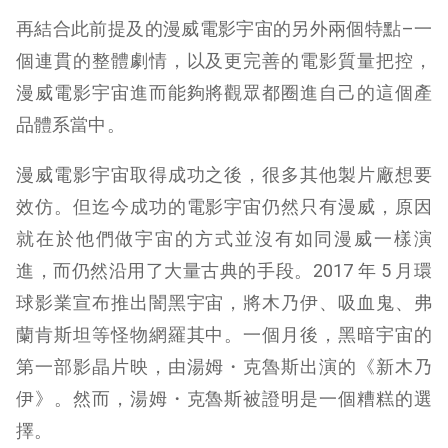
再結合此前提及的漫威電影宇宙的另外兩個特點–一
個連貫的整體劇情，以及更完善的電影質量把控，
漫威電影宇宙進而能夠將觀眾都圈進自己的這個產
品體系當中。
漫威電影宇宙取得成功之後，很多其他製片廠想要
效仿。但迄今成功的電影宇宙仍然只有漫威，原因
就在於他們做宇宙的方式並沒有如同漫威一樣演
進，而仍然沿用了大量古典的手段。2017 年 5 月環
球影業宣布推出闇黑宇宙，將木乃伊、吸血鬼、弗
蘭肯斯坦等怪物網羅其中。一個月後，黑暗宇宙的
第一部影晶片映，由湯姆・克魯斯出演的《新木乃
伊》。然而，湯姆・克魯斯被證明是一個糟糕的選
擇。