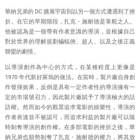
華納兄弟的 DC 擴展宇宙則以另一個方式遭遇到了挫
折。在它的早期階段，扎克・施耐德是掌舵之人。
他被認為是一個帶有作者意識的導演，並根據自己
對於世界的理解規劃蝙蝠俠、超人、以及之後正義
聯盟的劇情。
以導演創作為中心的方式，在某種程度上更像是
1970 年代新好萊塢的做法。在當時，製片廠自身創
作發揮效果，反倒是具有一定作者性的導演擁有一
定的市場號召力，因此製片廠賦予了導演極大的話
語權。然而如今的觀眾追求電影的娛樂性，導演的
作者表達並不被認可，而追求利益的製片廠可以隨
時剝奪導演的創作權。在多部電影的挫折之後，華
納兄弟也順勢剝奪了扎克・施耐德的權力，將其放