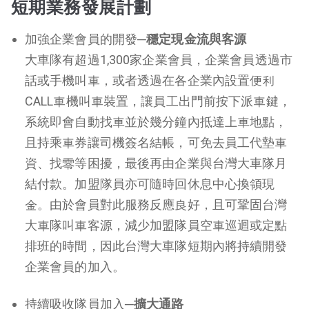
短期業務發展計劃
加強企業會員的開發─
穩定現金流與客源
大車隊有超過1,300家企業會員
，
企業會員透過市
話或手機叫車，或者透過在各企業內設置便利
CALL車機叫車裝置，讓員工出門前按下派車鍵，
系統即會自動找車並於幾分鐘內抵達上車地點，
且持乘車券讓司機簽名結帳，可免去員工代墊車
資、找零等困擾，最後再由企業與台灣大車隊月
結付款。加盟隊員亦可隨時回休息中心換領現
金。由於會員對此服務反應良好，且可鞏固台灣
大車隊叫車客源，減少加盟隊員空車巡迴或定點
排班的時間，因此台灣大車隊短期內將持續開發
企業會員的加入。
持續吸收隊員加入─
擴大通路