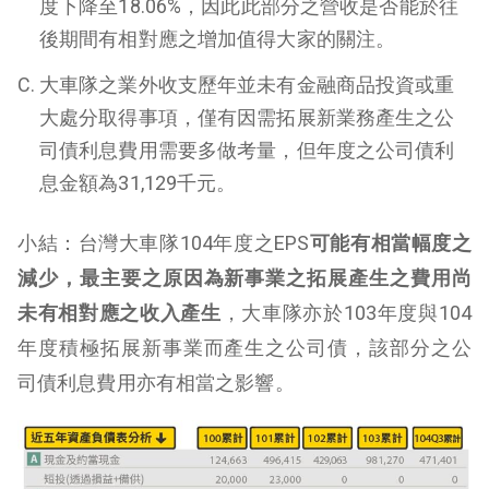
度下降至18.06%，因此此部分之營收是否能於往
後期間有相對應之增加值得大家的關注。
大車隊之業外收支歷年並未有金融商品投資或重
大處分取得事項，僅有因需拓展新業務產生之公
司債利息費用需要多做考量，但年度之公司債利
息金額為31,129千元。
小結：
台灣大車隊104年度之EPS
可能有相當幅度之
減少，
最主要之原因為新事業之拓展產生之費用尚
未有相對應之收入產生
，大車隊亦於103年度與104
年度積極拓展新事業而產生之公司債，該部分之公
司債利息費用亦有相當之影響。