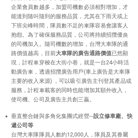
企業會員數越多，加盟司機數必須相對增加，才
能達到隨叫隨到的服務品質，尤其在下雨天或上
下班尖峰時間，隊員數不足的車隊容易會讓客人
抱怨。為了確保服務品質，公司將持續招攬優良
的司機加入。
隨司機數的增加，台灣大車隊的通
路價值越高，目前
大車隊的廣告通路價值
已然顯
現，計程車穿梭在大街小巷，就是一台24小時活
動廣告車，
透過招攬廣告用戶(車上廣告是大車隊
主要的收入來源) ，可以吸引廣告主刊登其產品或
服務，計程車載客的同時也能增加其額外收入，
使司機、公司及廣告主共創三贏。
垂直整合鏈與多角化集團式經營─
設立修車廠、快
遞公司等
台灣大車隊隊員人數約12,000人，隊員及其眷屬