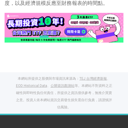
度，以及經濟規模反應至財務報表的時間點。
本網站所提供之股價與市場資訊來源為：
TEJ 台灣經濟新報
、
EOD Historical Data
、
公開資訊觀測站
等。本網站不對資料之正
確性與即時性負任何責任，所提供之資訊僅供參考，無推介買賣
之意。投資人依本網站資訊交易發生損失需自行負責，請謹慎評
閱讀文章，天天賺
估風險。
獎勵
登入股感會員，閱讀
任一文章