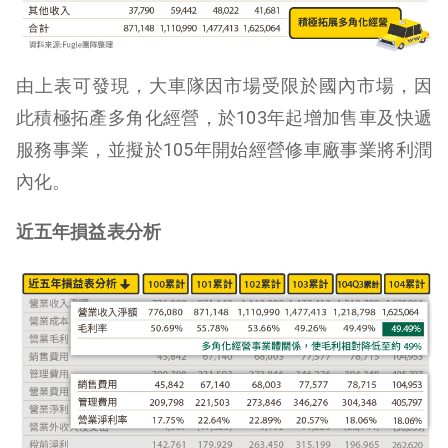
由上表可發現，大車隊因市場受限於國內市場，因
此積極拓產多角化經營，於103年起增加售車及快遞
服務事業，並擬於105年開始經營修車廠事業將利潤
內化。
近五年損益表分析