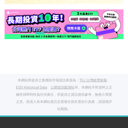
本網站所提供之股價與市場資訊來源為：
TEJ 台灣經濟新報
、
EOD Historical Data
、
公開資訊觀測站
等。本網站不對資料之正
確性與即時性負任何責任，所提供之資訊僅供參考，無推介買賣
之意。投資人依本網站資訊交易發生損失需自行負責，請謹慎評
閱讀文章，天天賺
估風險。
獎勵
登入股感會員，閱讀
任一文章