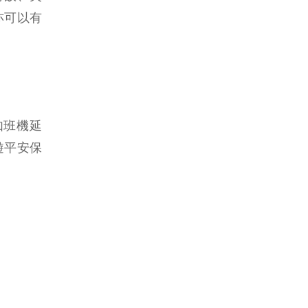
亦可以有
如班機延
遊平安保