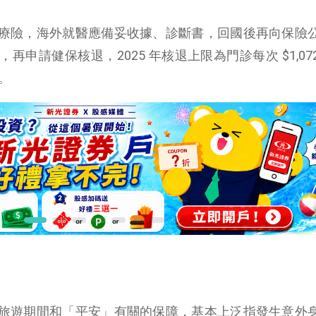
療險，海外就醫應備妥收據、診斷書，回國後再向保險
申請健保核退，2025 年核退上限為門診每次 $1,07
3。
旅遊期間和「平安」有關的保障，基本上泛指發生意外