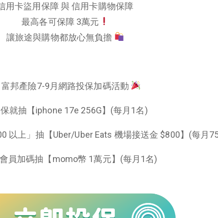
信用卡盜用保障 與 信用卡購物保障
最高各可保障 3萬元
讓旅途與購物都放心無負擔
富邦產險7-9月網路投保加碼活動
保就抽【iphone 17e 256G】(每月1名)
 以上」抽【Uber/Uber Eats 機場接送金 $800】(每月7
會員加碼抽【momo幣 1萬元】(每月1名)