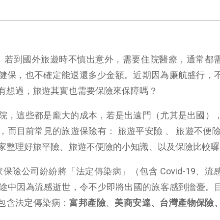
啦！若到國外旅遊時不慎出意外，需要住院醫療，通常都
健保，也不確定能退還多少金額。近期因為廉航盛行，
有想過，旅遊其實也需要保險來保障嗎？
院，這些都是龐大的成本，若是出遠門（尤其是出國）
而目前常見的旅遊保險有： 旅遊平安險 、 旅遊不便險
家整理好旅平險、旅遊不便險的小知識、以及保險比較囉
，各家保險公司紛紛將「法定傳染病」（包含 Covid-19、
旅行途中因為流感逝世，令不少即將出國的旅客感到擔憂。
病包含法定傳染病：
富邦產險
、
美商安達、台灣產物保險