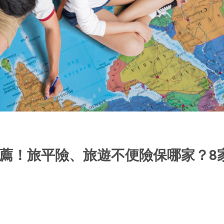
險推薦！旅平險、旅遊不便險保哪家？8