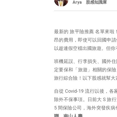
Arya
股感知識庫
最新的 旅平險推薦 名單來
昂的費用，即使可以回國申請
以趁連假空檔出國旅遊。但你
班機延誤、行李損失、國外住
定要保和「旅遊」相關的保險，
旅行綜合險！以下股感就幫大
自從 Covid-19 流行以後
除外不保事項。日前大 S 
5 間保險公司，海外突發疾
聯、南山人壽。
旅遊平安保險