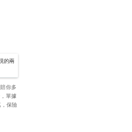
現的兩
理賠你多
賠，單據
萬，保險