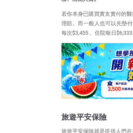
旅遊不便險
若你本身已購買實支實付的醫
旅遊不便險重點保障理賠
理賠。而一般人也可以先墊付，再
旅平險推薦 – 旅遊不
每次$3,455 、住院每日$6,33
便險比較
旅平險推薦 – 旅遊不
便險比較
旅遊平安保險、旅遊不便險常見問題QA
【延伸閱讀】
旅遊平安保險
旅遊平安保險就是提供人們在