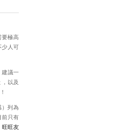
需要極高
不少人可
，建議一
 ，以及
！
流感）列為
目前只有
、旺旺友