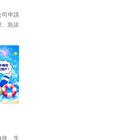
公司申請
2、急診
身故、失