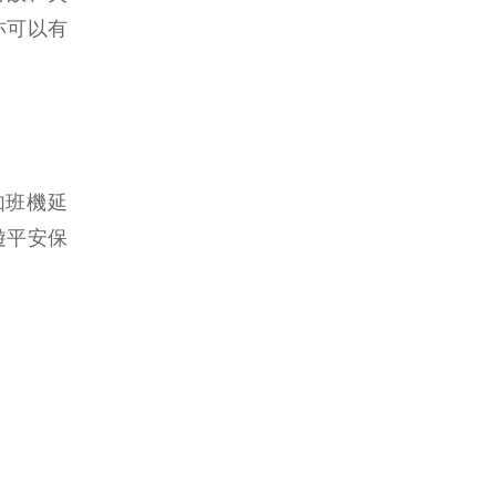
亦可以有
如班機延
遊平安保