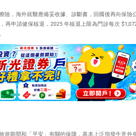
療險，海外就醫應備妥收據、診斷書，回國後再向保險
申請健保核退，2025 年核退上限為門診每次 $1,07
3。
旅遊期間和「平安」有關的保障，基本上泛指發生意外