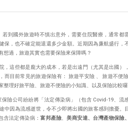
啦！若到國外旅遊時不慎出意外，需要住院醫療，通常都
健保，也不確定能退還多少金額。近期因為廉航盛行，
有想過，旅遊其實也需要保險來保障嗎？
院，這些都是龐大的成本，若是出遠門（尤其是出國）
而目前常見的旅遊保險有： 旅遊平安險 、 旅遊不便險
家整理好旅平險、旅遊不便險的小知識、以及保險比較囉
，各家保險公司紛紛將「法定傳染病」（包含 Covid-19、
旅行途中因為流感逝世，令不少即將出國的旅客感到擔憂。
病包含法定傳染病：
富邦產險
、
美商安達、台灣產物保險