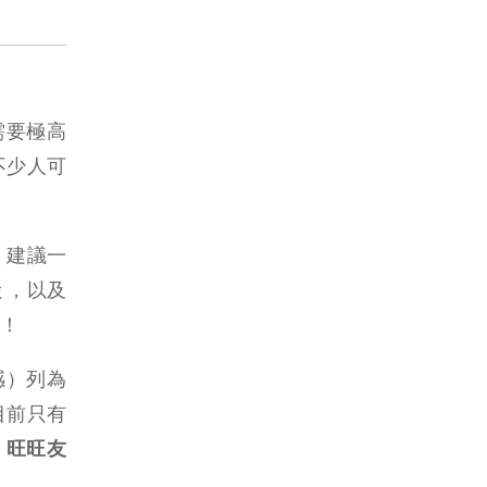
需要極高
不少人可
，建議一
 ，以及
！
流感）列為
目前只有
、旺旺友