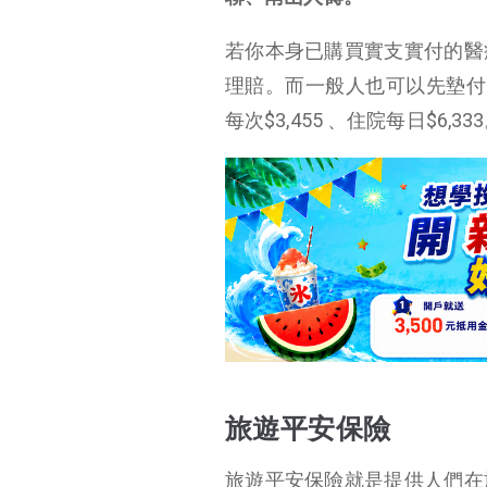
旅遊不便險
若你本身已購買實支實付的醫
旅遊不便險重點保障理賠
理賠。而一般人也可以先墊付，再
旅平險推薦 – 旅遊不
每次$3,455 、住院每日$6,33
便險比較
旅平險推薦 – 旅遊不
便險比較
旅遊平安保險、旅遊不便險常見問題QA
【延伸閱讀】
旅遊平安保險
旅遊平安保險就是提供人們在