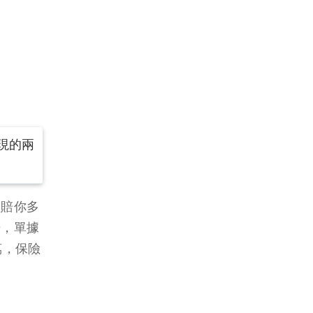
現的兩
理賠你多
賠，單據
萬，保險