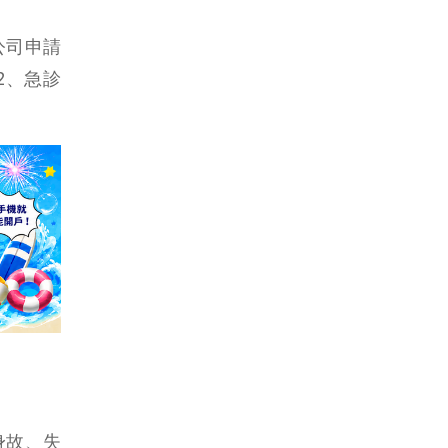
公司申請
2、急診
身故、失