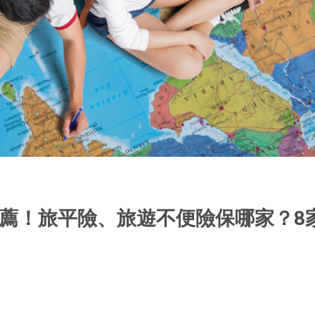
險推薦！旅平險、旅遊不便險保哪家？8