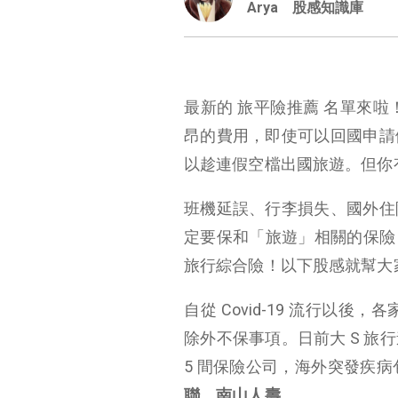
Arya
股感知識庫
最新的 旅平險推薦 名單來
昂的費用，即使可以回國申請
以趁連假空檔出國旅遊。但你
班機延誤、行李損失、國外住
定要保和「旅遊」相關的保險，
旅行綜合險！以下股感就幫大
自從 Covid-19 流行以後
除外不保事項。日前大 S 
5 間保險公司，海外突發疾
聯、南山人壽。
旅遊平安保險