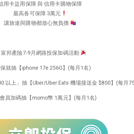
信用卡盜用保障 與 信用卡購物保障
最高各可保障 3萬元
讓旅途與購物都放心無負擔
富邦產險7-9月網路投保加碼活動
保就抽【iphone 17e 256G】(每月1名)
 以上」抽【Uber/Uber Eats 機場接送金 $800】(每月7
會員加碼抽【momo幣 1萬元】(每月1名)