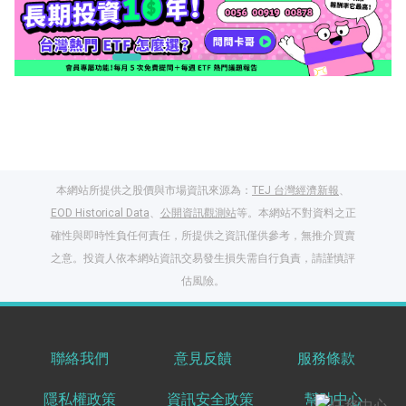
本網站所提供之股價與市場資訊來源為：
TEJ 台灣經濟新報
、
EOD Historical Data
、
公開資訊觀測站
等。本網站不對資料之正
確性與即時性負任何責任，所提供之資訊僅供參考，無推介買賣
之意。投資人依本網站資訊交易發生損失需自行負責，請謹慎評
閱讀文章，天天賺
估風險。
獎勵
登入股感會員，閱讀
任一文章
聯絡我們
意見反饋
服務條款
隱私權政策
資訊安全政策
幫助中心
出國就缺這咖？股