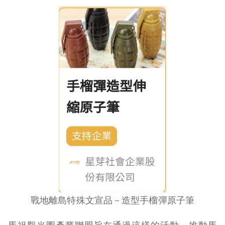
戰地離島特殊文宣品－造型手榴彈原子筆