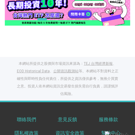
本網站所提供之股價與市場資訊來源為：
TEJ 台灣經濟新報
、
EOD Historical Data
、
公開資訊觀測站
等。本網站不對資料之正
確性與即時性負任何責任，所提供之資訊僅供參考，無推介買賣
之意。投資人依本網站資訊交易發生損失需自行負責，請謹慎評
閱讀文章，天天賺
估風險。
獎勵
登入股感會員，閱讀
任一文章
聯絡我們
意見反饋
服務條款
隱私權政策
資訊安全政策
幫助中心