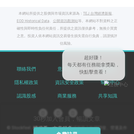
本網站所提供之股價與市場資訊來源為：
TEJ 台灣經濟新報
、
EOD Historical Data
、
公開資訊觀測站
等。本網站不對資料之正
確性與即時性負任何責任，所提供之資訊僅供參考，無推介買賣
之意。投資人依本網站資訊交易發生損失需自行負責，請謹慎評
閱讀文章，天天賺
估風險。
獎勵
登入股感會員，閱讀
任一文章
聯絡我們
意見反饋
服務條款
超好賺！
隱私權政策
資訊安全政策
幫助中心
出國就缺這咖？股
每天都有任務能拿獎勵，
感會員免費帶回
快點擊查看！
認識股感
商業服務
共享知識
家！
更多任務
登記抽北歐小刺蝟 20
吋上掀行李箱
30秒加入會員，暢讀文章
慢慢看，文章很多
© Stockfeel. All rights reserved 股感服務之軟體開發、營運及作