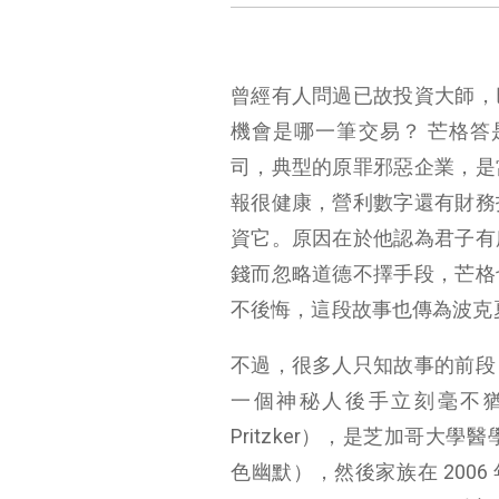
曾經有人問過已故投資大師，
機會是哪一筆交易？ 芒格答
司，典型的原罪邪惡企業，是
報很健康，營利數字還有財務
資它。原因在於他認為君子有
錢而忽略道德不擇手段，芒格
不後悔，這段故事也傳為波克
不過，很多人只知故事的前段
一個神秘人後手立刻毫不猶
美國豪門不是只有洛克斐勒
Pritzker），是芝加哥
文化影響力與家族矛盾
色幽默），然後家族在 2006
結論