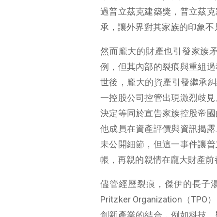
過普立茲克建築獎，普立茲克
承，讓外界對其家族的印象不
然而龐大的財產也引發家族
例，但其內部的裂痕與重組過
世後，龐大的資產引發繼承糾
一控股公司控管出現激烈歧見。
決定等同於宣告家族控股帝國
他成員在資產評價與資訊揭露
未公開細節，但這一事件讓普
帳，再親的親情在龐大財產前
儘管經歷裂痕，傑伊的長子湯瑪斯 
Pritzker Organiza
創新產業的結合，例如科技、