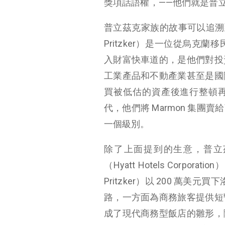
獎項話語權，——他們就是普立茲克家
普立茲克家族的故事可以追溯到 
Pritzker）是一位從烏
入財富快車道的，是他們對投
工業產品和不動產業甚至是國際遊
買被低估的資產後進行整頓再
代，他們將 Marmon 集
一個級別。
除了上面提到的生意，普立
（Hyatt Hotels Corp
Pritzker）以 200 萬美元
路，一方面為商務旅客提供短
成了現代商務型飯店的雛形，