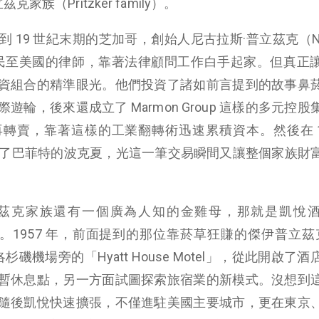
族（Pritzker family）。
19 世紀末期的芝加哥，創始人尼古拉斯·普立茲克（Nich
克蘭移民至美國的律師，靠著法律顧問工作白手起家。但真正
資組合的精準眼光。他們投資了諸如前言提到的故事鼻
輪，後來還成立了 Marmon Group 這樣的多元控股
轉賣，靠著這樣的工業翻轉術迅速累積資本。然後在 19
團賣給了巴菲特的波克夏，光這一筆交易瞬間又讓整個家族財
茲克家族還有一個廣為人知的金雞母，那就是凱悅
oration）。1957 年，前面提到的那位靠菸草狂賺的傑伊普立茲
買下洛杉磯機場旁的「Hyatt House Motel」，從此開啟了
暫休息點，另一方面試圖探索旅宿業的新模式。沒想到
隨後凱悅快速擴張，不僅進駐美國主要城市，更在東京