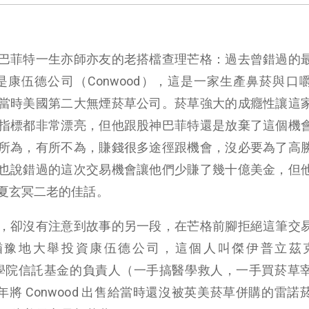
巴菲特一生亦師亦友的老搭檔查理芒格：過去曾錯過的
是康伍德公司（Conwood），這是一家生產鼻菸與口
當時美國第二大無煙菸草公司。菸草強大的成癮性讓這
指標都非常漂亮，但他跟股神巴菲特還是放棄了這個機
所為，有所不為，賺錢很多途徑跟機會，沒必要為了高
也說錯過的這次交易機會讓他們少賺了幾十億美金，但
夏玄冥二老的佳話。
，卻沒有注意到故事的另一段，在芒格前腳拒絕這筆交
豫地大舉投資康伍德公司，這個人叫傑伊普立茲克
大學醫學院信託基金的負責人（一手搞醫學救人，一手買菸草
 年將 Conwood 出售給當時還沒被英美菸草併購的雷諾