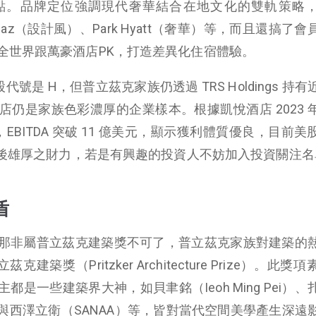
點。品牌定位強調現代奢華結合在地文化的雙軌策略
、Andaz（設計風）、Park Hyatt（奢華）等，而且還搞了
全世界跟萬豪酒店PK，打造差異化住宿體驗。
代號是 H，但普立茲克家族仍透過 TRS Holdings 持
仍是家族色彩濃厚的企業樣本。根據凱悅酒店 2023 
，EBITDA 突破 11 億美元，顯示獲利體質優良，目前美
族背後雄厚之財力，若是有興趣的投資人不妨加入投資關注名
盾
那非屬普立茲克建築獎不可了，普立茲克家族對建築的
克建築獎（Pritzker Architecture Prize）。此獎
是一些建築界大神，如貝聿銘（Ieoh Ming Pei）、
島和世與西澤立衛（SANAA）等，皆對當代空間美學產生深遠