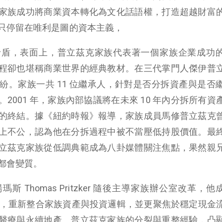
家族成功將商業資本轉化為文化話語權，打造超越財富
只停留在唯利是圖的資本主義，
矛盾，表面上，普立茲克家族代表著一個家族企業成功
程卻也堪稱商業世界的經典教材。在三代掌門人傑伊普
紛。家族一共 11 位繼承人，針對是否分拆資產與是否
2001 年，家族內部協議將在未來 10 年內分拆所有資
的終結。據《紐約時報》報導，家族成員馬修普立茲克
上不公，認為他在分拆過程中被不當壓低持股價值。最
立茲克家族從低調典範成為八卦媒體關注焦點，果然親
都會變質。
Thomas Pritzker 隨後主導家族辦公室改革，他成
tion（TPO），重新整合家族資產與投資邏輯，並更聚焦於穩定現
醫療與永續地產。普立茲克家族的分裂與重整經驗，凸