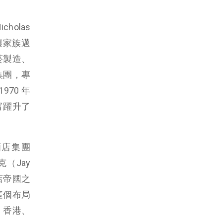
olas
讓家族邁
菸製造、
集團，專
70 年
富躍升了
酒店集團
克（Jay
酒店帝國之
這個布局
、香港、