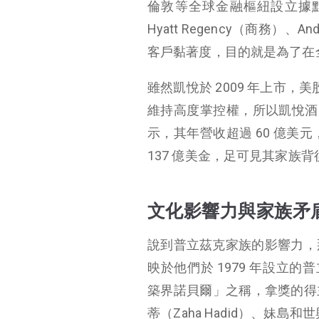
倫敦等全球金融樞紐設立據
Hyatt Regency（商務）
客戶黏著度，目的就是為了在
雖然凱悅於 2009 年上市，美股
維持高度掌控權，所以凱悅酒店
示，其年營收超過 60 億美元
137 億美金，足可見其家
文化影響力與家族矛
說到普立茲克家族的影響力，
映於他們於 1979 年設立的普立茲
築界諾貝爾」之稱，拿獎的得主都
蒂（Zaha Hadid）、妹