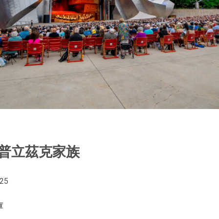
-普立茲克家族
25
庫