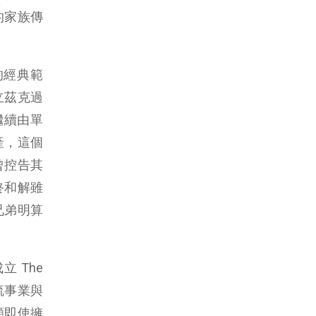
的家族傳
的經典範
立茲克過
繼續由單
產，這個
曾控告其
終和解雖
兄弟明算
立 The
金流事業與
顯即使擁