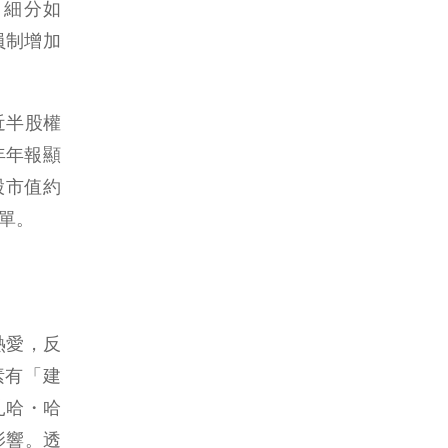
，細分如
會員制增加
有近半股權
年年報顯
股市值約
單。
熱愛，反
項素有「建
扎哈・哈
影響。透