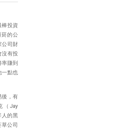
最棒投資
嚼菸的公
家公司財
會沒有投
勝率賺到
他一點也
易後，有
（Jay
宰人的黑
菸草公司