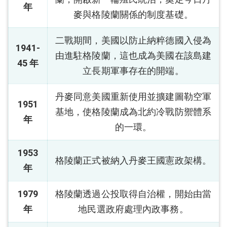
年
麥與格陵蘭關係的制度基礎。
二戰期間，美國以防止納粹德國入侵為
1941-
由進駐格陵蘭，這也成為美國在該島建
45 年
立長期軍事存在的開端。
丹麥同意美國重新使用並擴建圖勒空軍
1951
基地，使格陵蘭成為北約冷戰防禦體系
年
的一環。
1953
格陵蘭正式被納入丹麥王國憲政架構。
年
1979
格陵蘭透過公投取得自治權，開始由當
年
地民選政府處理內政事務。