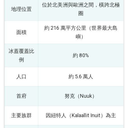
位於北美洲與歐洲之間，橫跨北極
地理位置
圈
約 216 萬平方公里（世界最大島
面積
嶼）
冰蓋覆蓋比
約 80%
例
人口
約 5.6 萬人
首府
努克（Nuuk）
主要族群
因紐特人（Kalaallit Inuit）為主