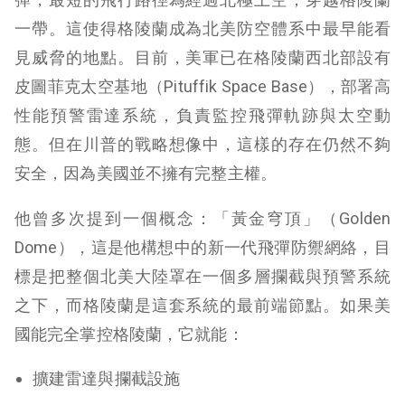
一帶。這使得格陵蘭成為北美防空體系中最早能看
見威脅的地點。目前，美軍已在格陵蘭西北部設有
皮圖菲克太空基地（Pituffik Space Base），部署高
性能預警雷達系統，負責監控飛彈軌跡與太空動
態。但在川普的戰略想像中，這樣的存在仍然不夠
安全，因為美國並不擁有完整主權。
他曾多次提到一個概念：「黃金穹頂」（Golden
Dome），這是他構想中的新一代飛彈防禦網絡，目
標是把整個北美大陸罩在一個多層攔截與預警系統
之下，而格陵蘭是這套系統的最前端節點。如果美
國能完全掌控格陵蘭，它就能：
擴建雷達與攔截設施