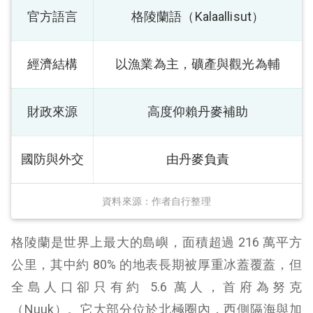
官方語言
格陵蘭語（Kalaallisut）
經濟結構
以漁業為主，礦產與觀光為輔
財政來源
高度仰賴丹麥補助
國防與外交
由丹麥負責
資料來源：作者自行整理
格陵蘭是世界上最大的島嶼，面積超過 216 萬平方
公里，其中約 80% 的地表長期被厚重冰蓋覆蓋，但
全島人口卻只有約 5.6 萬人，首府為努克
（Nuuk）。它大部分位於北極圈內，西側隔海與加