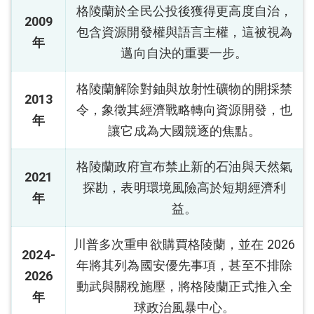
格陵蘭於全民公投後獲得更高度自治，
2009
包含資源開發權與語言主權，這被視為
年
邁向自決的重要一步。
格陵蘭解除對鈾與放射性礦物的開採禁
2013
令，象徵其經濟戰略轉向資源開發，也
年
讓它成為大國競逐的焦點。
格陵蘭政府宣布禁止新的石油與天然氣
2021
探勘，表明環境風險高於短期經濟利
年
益。
川普多次重申欲購買格陵蘭，並在 2026
2024-
年將其列為國安優先事項，甚至不排除
2026
動武與關稅施壓，將格陵蘭正式推入全
年
球政治風暴中心。