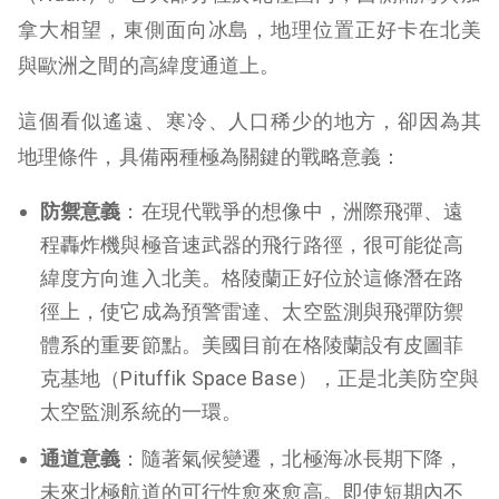
拿大相望，東側面向冰島，地理位置正好卡在北美
與歐洲之間的高緯度通道上。
這個看似遙遠、寒冷、人口稀少的地方，卻因為其
地理條件，具備兩種極為關鍵的戰略意義：
防禦意義
：在現代戰爭的想像中，洲際飛彈、遠
程轟炸機與極音速武器的飛行路徑，很可能從高
緯度方向進入北美。格陵蘭正好位於這條潛在路
徑上，使它成為預警雷達、太空監測與飛彈防禦
體系的重要節點。美國目前在格陵蘭設有皮圖菲
克基地（Pituffik Space Base），正是北美防空與
太空監測系統的一環。
通道意義
：隨著氣候變遷，北極海冰長期下降，
未來北極航道的可行性愈來愈高。即使短期內不