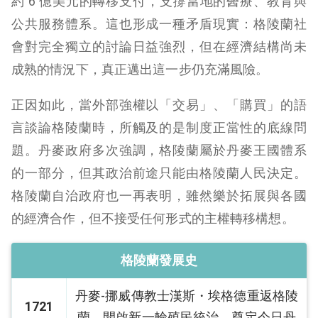
約 6 億美元的轉移支付，支撐當地的醫療、教育與
公共服務體系。這也形成一種矛盾現實：格陵蘭社
會對完全獨立的討論日益強烈，但在經濟結構尚未
成熟的情況下，真正邁出這一步仍充滿風險。
正因如此，當外部強權以「交易」、「購買」的語
言談論格陵蘭時，所觸及的是制度正當性的底線問
題。丹麥政府多次強調，格陵蘭屬於丹麥王國體系
的一部分，但其政治前途只能由格陵蘭人民決定。
格陵蘭自治政府也一再表明，雖然樂於拓展與各國
的經濟合作，但不接受任何形式的主權轉移構想。
格陵蘭發展史
丹麥-挪威傳教士漢斯・埃格德重返格陵
1721
蘭，開啟新一輪殖民統治，奠定今日丹