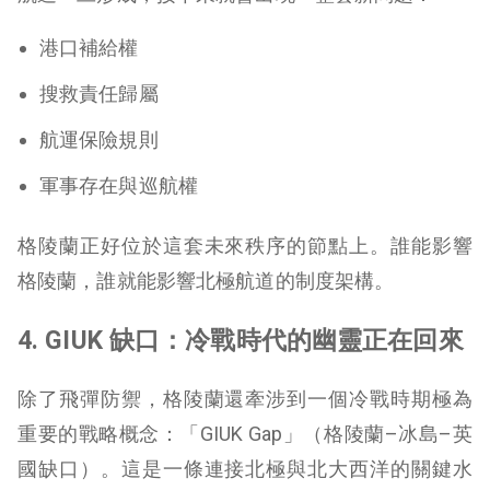
港口補給權
搜救責任歸屬
航運保險規則
軍事存在與巡航權
格陵蘭正好位於這套未來秩序的節點上。誰能影響
格陵蘭，誰就能影響北極航道的制度架構。
4. GIUK 缺口：冷戰時代的幽靈正在回來
除了飛彈防禦，格陵蘭還牽涉到一個冷戰時期極為
重要的戰略概念：「GIUK Gap」（格陵蘭–冰島–英
國缺口）。這是一條連接北極與北大西洋的關鍵水