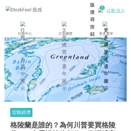
註冊/登入
任務中心
文章總覽
更多選單
宏觀經濟
格陵蘭是誰的？為何川普要買格陵