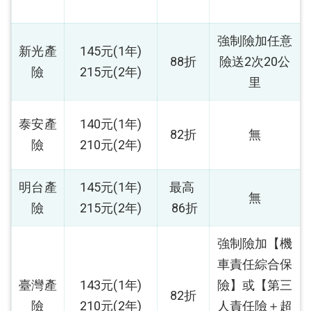
強制險加任意
新光產
145元(1年)
88折
險送2次20公
險
215元(2年)
里
泰安產
140元(1年)
82折
無
險
210元(2年)
明台產
145元(1年)
最高
無
險
215元(2年)
86折
強制險加【機
車責任綜合保
臺灣產
143元(1年)
險】或【第三
82折
險
210元(2年)
人責任險＋超