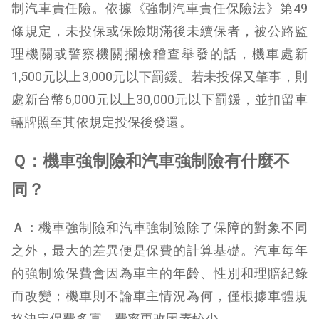
制汽車責任險。依據《強制汽車責任保險法》第49
條規定，未投保或保險期滿後未續保者，被公路監
理機關或警察機關攔檢稽查舉發的話，機車處新
1,500元以上3,000元以下罰鍰。若未投保又肇事，則
處新台幣6,000元以上30,000元以下罰鍰，並扣留車
輛牌照至其依規定投保後發還。
Ｑ：機車強制險和汽車強制險有什麼不
同？
Ａ：
機車強制險和汽車強制險除了保障的對象不同
之外，最大的差異便是保費的計算基礎。汽車每年
的強制險保費會因為車主的年齡、性別和理賠紀錄
而改變；機車則不論車主情況為何，僅根據車體規
格決定保費多寡，費率更改因素較少。