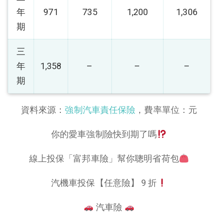
年
971
735
1,200
1,306
期
三
年
1,358
–
–
–
期
資料來源：
強制汽車責任保險
，費率單位：元
你的愛車強制險快到期了嗎
線上投保「富邦車險」幫你聰明省荷包
汽機車投保【任意險】 9 折
汽車險