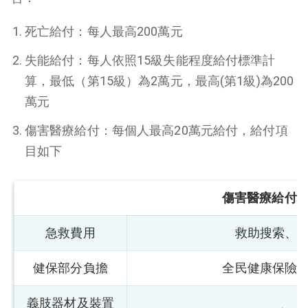
死亡給付：每人最高
200
萬元
失能給付：每人依照
15
級失能程度給付標準計
算，最低（第
15
級）為
2
萬元，最高
(
第
1
級
)
為
200
萬元
傷害醫療給付：每個人最高
20
萬元給付，給付項
目如下
傷害醫療給付
急救費用
救助搜索、
健保部分負擔
全民健康保險
義肢器材及裝置