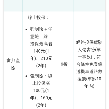
線上投保：
強制險＋任
意險：線上
網路投保駕駛
投保最高省
人傷害險(單
140元(1
一事故)，符
年)、210元
富邦產
9折
合條件免登錄
(2年)
險
送機車道路救
強制險：線
援(限車齡10
上投保省
年內)
100元(1
年)、160元
(2年)