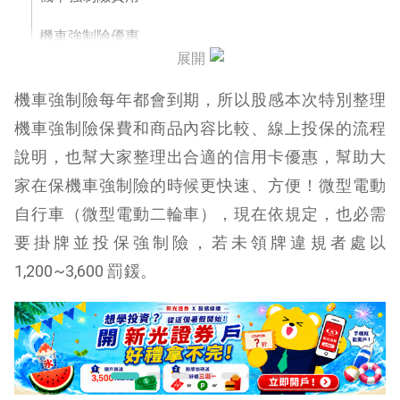
機車強制險優惠
展開
機車強制險保障範圍
機車強制險每年都會到期，所以股感本次特別整理
機車強制險理賠範圍與金額
機車強制險保費和商品內容比較、線上投保的流程
說明，也幫大家整理出合適的信用卡優惠，幫助大
影響機車強制險費用因素有哪些？
家在保機車強制險的時候更快速、方便！微型電動
資料來源：強制汽車責任保險表
自行車（微型電動二輪車），現在依規定，也必需
機車強制險線上投保教學
要掛牌並投保強制險，若未領牌違規者處以
1,200~3,600 罰鍰。
電動自行車如何領牌
機車強制險常見問題