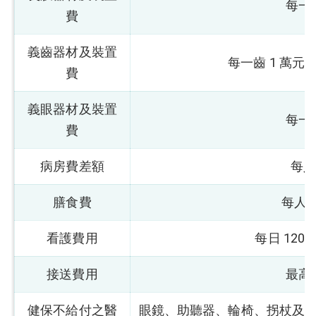
每一
費
義齒器材及裝置
每一齒 1 萬元
費
義眼器材及裝置
每一
費
病房費差額
每人
膳食費
每人每
看護費用
每日 120
接送費用
最高
健保不給付之醫
眼鏡、助聽器、輪椅、拐杖及