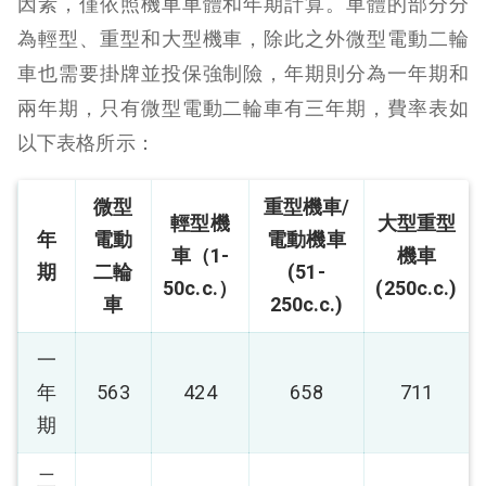
因素，僅依照機車車體和年期計算。車體的部分分
為輕型、重型和大型機車，除此之外微型電動二輪
車也需要掛牌並投保強制險，年期則分為一年期和
兩年期，只有微型電動二輪車有三年期，費率表如
以下表格所示：
微型
重型機車/
輕型機
大型重型
年
電動
電動機車
車（1-
機車
期
二輪
(51-
50c.c.）
(250c.c.)
車
250c.c.)
一
年
563
424
658
711
期
二