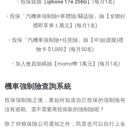
・投保就抽【
iphone 17e 256G
】(每月1名)
・
投保「汽機車強制險
+
車體險/竊盜險」抽【全聯好
禮
即享券１萬元】(每月1名)
・投保「汽機車強制險
+
任意險」抽
【中油(虛擬)禮
物卡 $1,000】(每月50名)
・加入會員加碼抽【momo幣 1萬元】(每月1名)
機車強制險查詢系統
投保強制險之後，要如何知道自己投保的強制險有
沒有過期、需不需要再投保新的強制險呢？
除了仰賴保險公司通知之外，民眾也可以自行上金