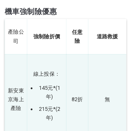
機車強制險優惠
產險公
任意
強制險折價
道路救援
險
司
線上投保：
145元*(1
新安東
年)
京海上
82折
無
產險
215元*(2
年)