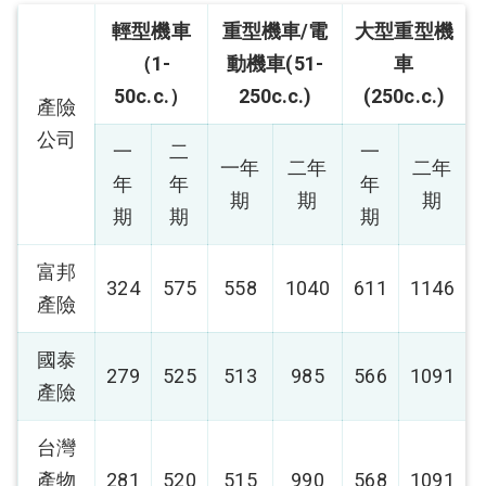
輕型機車
重型機車/電
大型重型機
（1-
動機車(51-
車
50c.c.）
250c.c.)
(250c.c.)
產險
公司
一
二
一
一年
二年
二年
年
年
年
期
期
期
期
期
期
富邦
324
575
558
1040
611
1146
產險
國泰
279
525
513
985
566
1091
產險
台灣
產物
281
520
515
990
568
1091