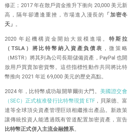
修正；2017 年在散戶資金推升下衝向 20,000 美元新
高，隔年卻遭逢重挫，市場進入漫長的
「加密冬
天」
。
2020 年起機構資金開始大規模進場。
特斯拉
（TSLA）將比特幣納入資產負債表
，微策略
（MSTR）將其列為公司長期儲備資產，PayPal 也開
放用戶買賣加密貨幣。這些指標性動作共同將比特
幣推向 2021 年近 69,000 美元的歷史高點。
2024 年，比特幣成功敲開華爾街大門。
美國證交會
（SEC）正式核准發行比特幣現貨 ETF
，貝萊德、富
達等全球頂尖資產管理巨頭相繼推出產品。新政策
讓傳統投資人能透過既有管道配置加密資產，宣告
比特幣正式併入主流金融體系
。