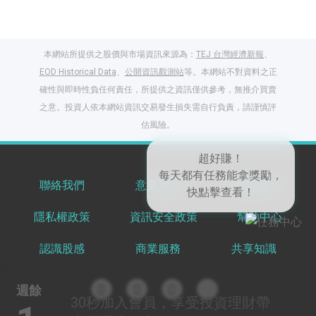
本網站所提供之股價與市場資訊來源為：
TEJ 台灣經濟新報
、
EOD Historical Data
、
公開資訊觀測站
等。本網站不對資料之正
確性與即時性負任何責任，所提供之資訊僅供參考，無推介買賣
之意。投資人依本網站資訊交易發生損失需自行負責，請謹慎評
閱讀文章，天天賺
估風險。
獎勵
登入股感會員，閱讀
任一文章
聯絡我們
意見反饋
服務條款
隱私權政策
資訊安全政策
幫助中心
超好賺！
出國就缺這咖？股
每天都有任務能拿獎勵，
感會員免費帶回
認識股感
商業服務
共享知識
快點擊查看！
家！
更多任務
登記抽北歐小刺蝟 20
週餘
吋上掀行李箱
30秒
加入會員，享受投資理財帶