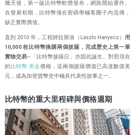
幾天後，第一版比特幣軟體發布，網路開始運作。
在發展初期，比特幣僅在密碼學極客圈子內流傳，
缺乏實際價值。
直到 2010 年，工程師拉斯洛（Laszlo Hanyecz）
用
10,000 枚比特幣換購兩個披薩，完成歷史上第一筆
實物交易─
「比特幣披薩日」亦因此誕生。對照現在
的
比特幣 美金
價格，這兩個披薩價值已高達數億美
元，成為加密貨幣史中極具代表性故事之一。
比特幣的重大里程碑與價格週期