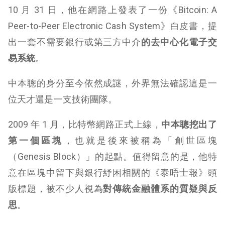
10 月 31 日，他在網路上發表了一份《Bitcoin: A
Peer-to-Peer Electronic Cash System》白皮書，提
出一套不需要銀行或第三方中介
的去中心化電子交
易系統
。
中本聰的身分至今依然成謎，外界無法確認這是一
位天才還是一支技術團隊。
2009 年 1 月，比特幣網路正式上線，
中本聰挖出了
第一個區塊
，也就是後來被稱為「創世區塊
（Genesis Block）」的起點。值得留意的是，他特
意在區塊中留下與銀行紓困相關的《泰晤士報》頭
版標題，被不少人視為
對傳統金融體系的質疑與反
思
。